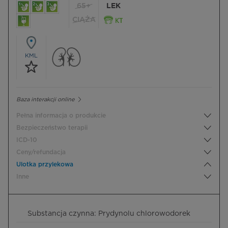
65+
LEK
CIĄŻA
KML
Baza interakcji online
Pełna informacja o produkcie
Bezpieczeństwo terapii
ICD-10
Ceny/refundacja
Ulotka przylekowa
Inne
Substancja czynna: Prydynolu chlorowodorek