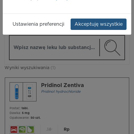
LEKI
Ustawienia preferencji
Akceptuję wszystkie
ZMIEŃ MODUŁ
Wpisz nazwę lub substancję czynną
Wyniki wyszukiwania
(1)
Pridinol Zentiva
Pridinol hydrochloride
Postać:
tabl.
Dawka:
5 mg
Opakowanie:
50 szt.
18
Rp