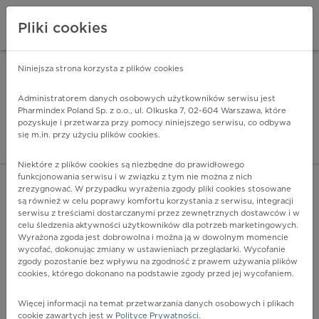
Pliki cookies
Niniejsza strona korzysta z plików cookies
Pharmindex Mobile
INSTALUJ
ZA DARMO - w Google Play
Administratorem danych osobowych użytkowników serwisu jest
Pharmindex Poland Sp. z o.o., ul. Olkuska 7, 02-604 Warszawa, które
pozyskuje i przetwarza przy pomocy niniejszego serwisu, co odbywa
Pharmindex - lider wi
się m.in. przy użyciu plików cookies.
ZALOGUJ SIĘ
ZAREJESTRUJ SIĘ
Niektóre z plików cookies są niezbędne do prawidłowego
funkcjonowania serwisu i w związku z tym nie można z nich
zrezygnować. W przypadku wyrażenia zgody pliki cookies stosowane
są również w celu poprawy komfortu korzystania z serwisu, integracji
serwisu z treściami dostarczanymi przez zewnętrznych dostawców i w
celu śledzenia aktywności użytkowników dla potrzeb marketingowych.
POKAŻ FILTRY
Wyrażona zgoda jest dobrowolna i można ją w dowolnym momencie
wycofać, dokonując zmiany w ustawieniach przeglądarki. Wycofanie
zgody pozostanie bez wpływu na zgodność z prawem używania plików
Pharmindex
cookies, którego dokonano na podstawie zgody przed jej wycofaniem.
lider wiedzy o lekach
Więcej informacji na temat przetwarzania danych osobowych i plikach
cookie zawartych jest w
Polityce Prywatności
.