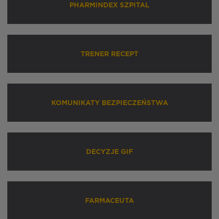
PHARMINDEX SZPITAL
TRENER RECEPT
KOMUNIKATY BEZPIECZEŃSTWA
DECYZJE GIF
FARMACEUTA