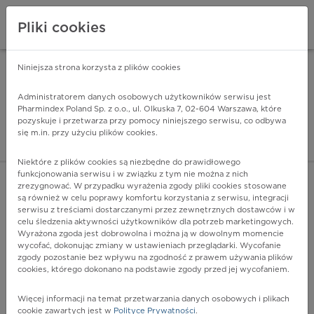
Pliki cookies
Niniejsza strona korzysta z plików cookies
Pharmindex Mobile
INSTALUJ
ZA DARMO - w Google Play
Administratorem danych osobowych użytkowników serwisu jest
Pharmindex Poland Sp. z o.o., ul. Olkuska 7, 02-604 Warszawa, które
pozyskuje i przetwarza przy pomocy niniejszego serwisu, co odbywa
Pharmindex - lider wi
się m.in. przy użyciu plików cookies.
ZALOGUJ SIĘ
ZAREJESTRUJ SIĘ
Niektóre z plików cookies są niezbędne do prawidłowego
funkcjonowania serwisu i w związku z tym nie można z nich
zrezygnować. W przypadku wyrażenia zgody pliki cookies stosowane
są również w celu poprawy komfortu korzystania z serwisu, integracji
serwisu z treściami dostarczanymi przez zewnętrznych dostawców i w
celu śledzenia aktywności użytkowników dla potrzeb marketingowych.
POKAŻ FILTRY
Wyrażona zgoda jest dobrowolna i można ją w dowolnym momencie
wycofać, dokonując zmiany w ustawieniach przeglądarki. Wycofanie
zgody pozostanie bez wpływu na zgodność z prawem używania plików
Pharmindex
cookies, którego dokonano na podstawie zgody przed jej wycofaniem.
lider wiedzy o lekach
Więcej informacji na temat przetwarzania danych osobowych i plikach
cookie zawartych jest w
Polityce Prywatności
.