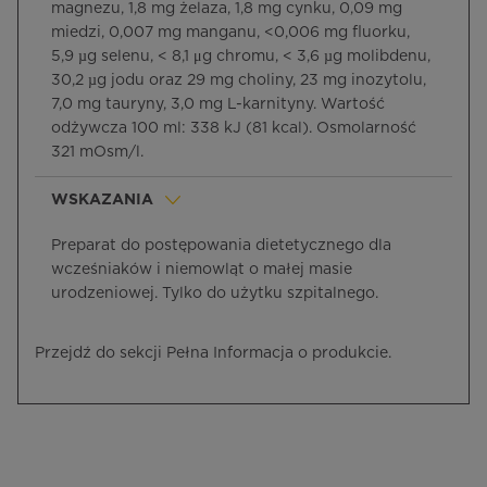
magnezu, 1,8 mg żelaza, 1,8 mg cynku, 0,09 mg
miedzi, 0,007 mg manganu, <0,006 mg fluorku,
5,9 µg selenu, < 8,1 μg chromu, < 3,6 µg molibdenu,
30,2 µg jodu oraz 29 mg choliny, 23 mg inozytolu,
7,0 mg tauryny, 3,0 mg L-karnityny. Wartość
odżywcza 100 ml: 338 kJ (81 kcal). Osmolarność
321 mOsm/l.
WSKAZANIA
Preparat do postępowania dietetycznego dla
wcześniaków i niemowląt o małej masie
urodzeniowej. Tylko do użytku szpitalnego.
Przejdź do sekcji Pełna Informacja o produkcie.