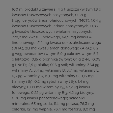
100 ml produktu zawiera: 4 g tłuszczu (w tym 1,8 g
kwasów tłuszczowych nasyconych, 0,58 g
trójglicerydów średniołańcuchowych (MCT), 1,04 g
kwasów tłuszczowych jednonienasyconych, 0,83
g kwasów tłuszczowych wielonienasyconych,
728,2 mg kwasu linolowego, 64,9 mg kwasu α-
linolenowego, 21,1 mg kwasu dokozaheksaenowego
(DHA), 21,1 mg kwasu arachidonowego (ARA); 8,2
g węglowodanów (w tym 5,9 g cukrów, w tym 5,7
g laktozy); 0,15 g błonnika (w tym: 0,1 g 2'-FL, 0,05
g LNnT); 2,9 g białka; 0,16 g soli; witaminy: 364 µg
witaminy A, 3,4 µg witaminy D, 3,7 mg witaminy E,
6,3 µg witaminy K, 15,6 mg witaminy C, 0,13 mg
tiaminy (B
), 0,2 mg ryboflawiny (B
), 1,4 mg
1
2
niacyny, 0,09 mg witaminy B
, 67,2 µg kwasu
6
foliowego, 0,22 µg witaminy B
, 4,2 µg biotyny,
12
0,78 mg kwasu pantotenowego; składniki
mineralne: 63 mg sodu, 114 mg potasu, 76,3 mg
chlorku, 121 mg wapnia, 76,4 mg fosforu, 8,0 mg