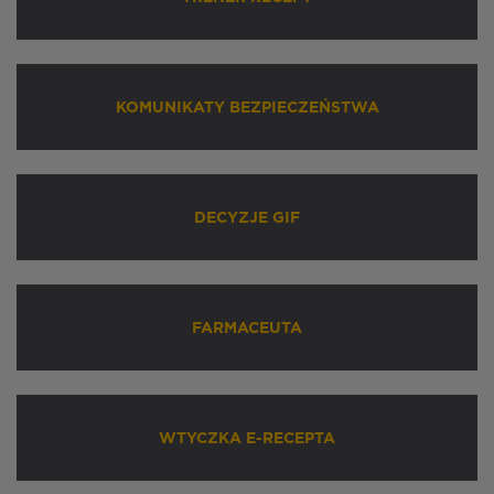
KOMUNIKATY BEZPIECZEŃSTWA
DECYZJE GIF
FARMACEUTA
WTYCZKA E-RECEPTA