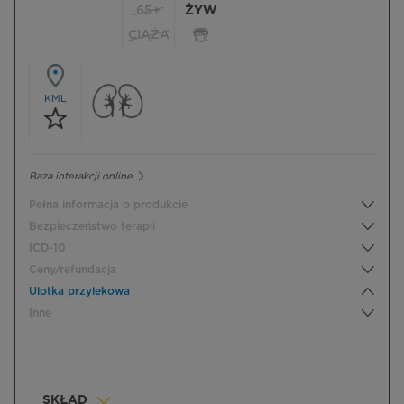
65+
ŻYW
CIĄŻA
KML
Baza interakcji online
Pełna informacja o produkcie
Bezpieczeństwo terapii
ICD-10
Ceny/refundacja
Ulotka przylekowa
Inne
SKŁAD