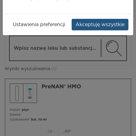
LEKI
Ustawienia preferencji
Akceptuję wszystkie
ZMIEŃ MODUŁ
Wpisz nazwę lub substancję czynną
Wyniki wyszukiwania
(1)
PreNAN® HMO
Postać:
płyn
Dawka:
Opakowanie:
but. 70 ml
18
RP