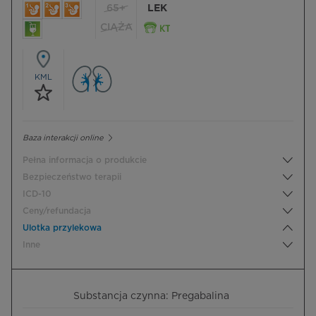
65+
LEK
CIĄŻA
KML
Baza interakcji online
Pełna informacja o produkcie
Bezpieczeństwo terapii
ICD-10
Ceny/refundacja
Ulotka przylekowa
Inne
Substancja czynna: Pregabalina