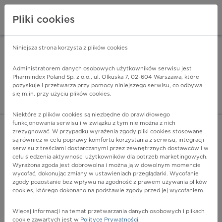
Pliki cookies
Niniejsza strona korzysta z plików cookies
Pharmindex Mobile
INSTALUJ
ZA DARMO - w Google Play
Administratorem danych osobowych użytkowników serwisu jest
Pharmindex Poland Sp. z o.o., ul. Olkuska 7, 02-604 Warszawa, które
pozyskuje i przetwarza przy pomocy niniejszego serwisu, co odbywa
Pharmindex - lider wi
się m.in. przy użyciu plików cookies.
ZALOGUJ SIĘ
ZAREJESTRUJ SIĘ
Niektóre z plików cookies są niezbędne do prawidłowego
funkcjonowania serwisu i w związku z tym nie można z nich
zrezygnować. W przypadku wyrażenia zgody pliki cookies stosowane
są również w celu poprawy komfortu korzystania z serwisu, integracji
serwisu z treściami dostarczanymi przez zewnętrznych dostawców i w
celu śledzenia aktywności użytkowników dla potrzeb marketingowych.
POKAŻ FILTRY
Wyrażona zgoda jest dobrowolna i można ją w dowolnym momencie
wycofać, dokonując zmiany w ustawieniach przeglądarki. Wycofanie
zgody pozostanie bez wpływu na zgodność z prawem używania plików
Pharmindex
cookies, którego dokonano na podstawie zgody przed jej wycofaniem.
lider wiedzy o lekach
Więcej informacji na temat przetwarzania danych osobowych i plikach
cookie zawartych jest w
Polityce Prywatności
.