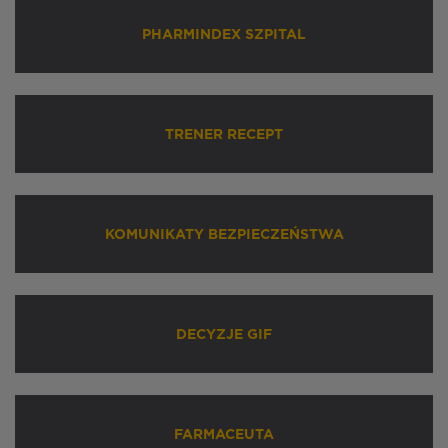
PHARMINDEX SZPITAL
TRENER RECEPT
KOMUNIKATY BEZPIECZEŃSTWA
DECYZJE GIF
FARMACEUTA