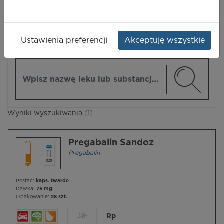
LEKI
Ustawienia preferencji
Akceptuję wszystkie
ZMIEŃ MODUŁ
Wpisz nazwę lub substancję czynną
Wyniki wyszukiwania
(1)
Pregabalin Sandoz
Pregabalin
Postać:
kaps. twarde
Dawka:
75 mg
Opakowanie:
28 szt.
18
Rp