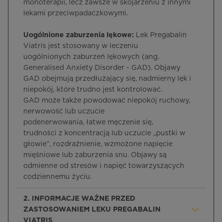
monoterapii, lecz zawsze w skojarzeniu z innymi
lekami przeciwpadaczkowymi.
Uogólnione zaburzenia lękowe:
Lek Pregabalin
Viatris jest stosowany w leczeniu
uogólnionych zaburzeń lękowych (ang.
Generalised Anxiety Disorder - GAD). Objawy
GAD obejmują przedłużający się, nadmierny lęk i
niepokój, które trudno jest kontrolować.
GAD może także powodować niepokój ruchowy,
nerwowość lub uczucie
podenerwowania, łatwe męczenie się,
trudności z koncentracją lub uczucie „pustki w
głowie”, rozdrażnienie, wzmożone napięcie
mięśniowe lub zaburzenia snu. Objawy są
odmienne od stresów i napięć towarzyszących
codziennemu życiu.
2. INFORMACJE WAŻNE PRZED
ZASTOSOWANIEM LEKU PREGABALIN
VIATRIS