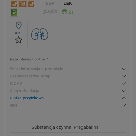
65+
LEK
CIĄŻA
KML
Baza interakcji online
Pełna informacja o produkcie
Bezpieczeństwo terapii
ICD-10
Ceny/refundacja
Ulotka przylekowa
Inne
Substancja czynna: Pregabalina