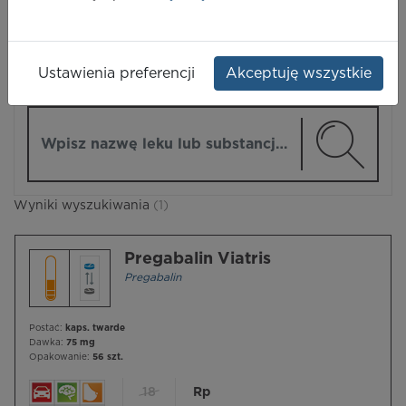
LEKI
Ustawienia preferencji
Akceptuję wszystkie
ZMIEŃ MODUŁ
Wpisz nazwę lub substancję czynną
Wyniki wyszukiwania
(1)
Pregabalin Viatris
Pregabalin
Postać:
kaps. twarde
Dawka:
75 mg
Opakowanie:
56 szt.
18
Rp