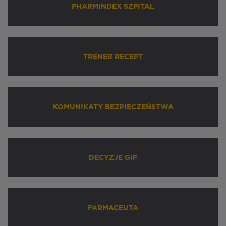
PHARMINDEX SZPITAL
TRENER RECEPT
KOMUNIKATY BEZPIECZEŃSTWA
DECYZJE GIF
FARMACEUTA