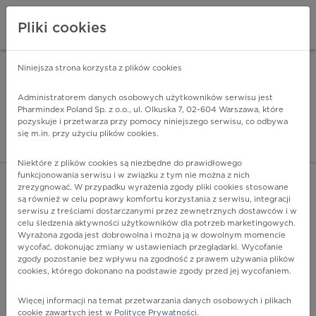
Pliki cookies
Niniejsza strona korzysta z plików cookies
Pharmindex Mobile
INSTALUJ
ZA DARMO - w Google Play
Administratorem danych osobowych użytkowników serwisu jest
Pharmindex Poland Sp. z o.o., ul. Olkuska 7, 02-604 Warszawa, które
pozyskuje i przetwarza przy pomocy niniejszego serwisu, co odbywa
Pharmindex - lider wi
się m.in. przy użyciu plików cookies.
ZALOGUJ SIĘ
ZAREJESTRUJ SIĘ
Niektóre z plików cookies są niezbędne do prawidłowego
funkcjonowania serwisu i w związku z tym nie można z nich
zrezygnować. W przypadku wyrażenia zgody pliki cookies stosowane
są również w celu poprawy komfortu korzystania z serwisu, integracji
serwisu z treściami dostarczanymi przez zewnętrznych dostawców i w
celu śledzenia aktywności użytkowników dla potrzeb marketingowych.
POKAŻ FILTRY
Wyrażona zgoda jest dobrowolna i można ją w dowolnym momencie
wycofać, dokonując zmiany w ustawieniach przeglądarki. Wycofanie
zgody pozostanie bez wpływu na zgodność z prawem używania plików
Pharmindex
cookies, którego dokonano na podstawie zgody przed jej wycofaniem.
lider wiedzy o lekach
Więcej informacji na temat przetwarzania danych osobowych i plikach
cookie zawartych jest w
Polityce Prywatności
.