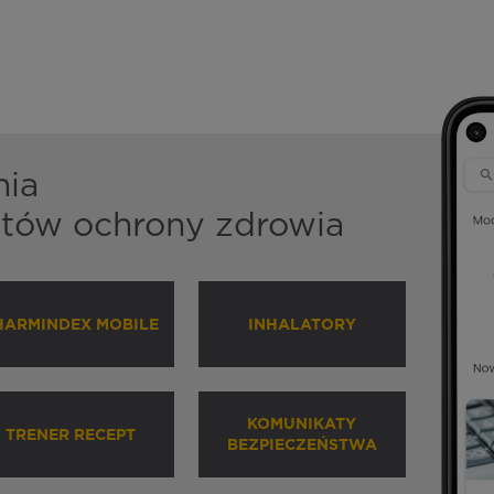
nia
istów ochrony zdrowia
HARMINDEX MOBILE
INHALATORY
KOMUNIKATY
TRENER RECEPT
BEZPIECZEŃSTWA