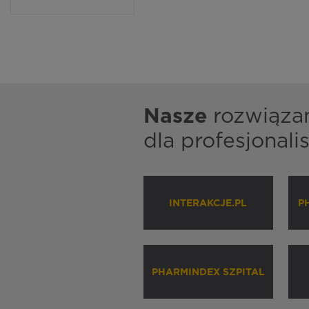
Nasze
rozwiąza
dla profesjonal
INTERAKCJE.PL
P
PHARMINDEX SZPITAL