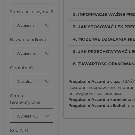
Substancja czynna 2
2. INFORMACJE WAŻNE PR
Wybierz substancję czynną
3. JAK STOSOWAĆ LEK PR
4. MOŻLIWE DZIAŁANIA N
Nazwa handlowa
5. JAK PRZECHOWYWAĆ LE
Wybierz nazwę handlową
6. ZAWARTOŚĆ OPAKOWANI
Odpłatność
Dowolna
Pregabalin Accord a ciąża:
CIĄŻA 
stosowanie dopuszczone w warunk
bezwzględnej konieczności
Grupa
Pregabalin Accord a karmienie:
s
terapeutyczna
Pregabalin Accord a alkohol:
bra
Wybierz grupę terapeutyczną
Kod ATC