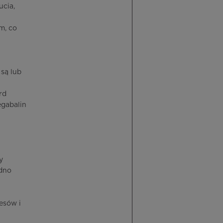
ucia,
m, co
są lub
rd
egabalin
y
udno
esów i