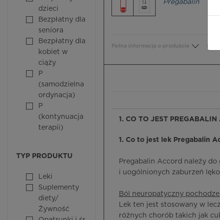
Pregabalin
dzieci
Bezpłatny dla
seniora
Bezpłatny dla
Pełna informacja o produkcie
Bezp
kobiet w
ciąży
P
(samodzielna
ordynacja)
P
(kontynuacja
1. CO TO JEST PREGABALIN
terapii)
1. Co to jest lek Pregabalin A
TYP PRODUKTU
Pregabalin Accord należy do
i uogólnionych zaburzeń lęk
Leki
Suplementy
Ból neuropatyczny pochodz
diety/
Lek ten jest stosowany w l
Żywność
różnych chorób takich jak c