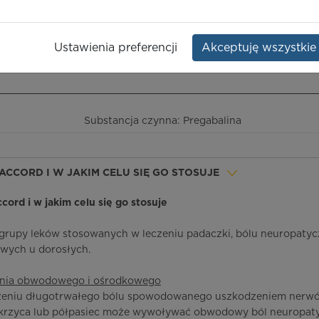
Opakowanie:
56 szt.
Ustawienia preferencji
Akceptuję wszystkie
ieczeństwo terapii
ICD-10
Ceny/refundacja
Ulotka przylekowa
Substancja czynna: Pregabalina
 ACCORD I W JAKIM CELU SIĘ GO STOSUJE
ccord i w jakim celu się go stosuje
 grupy leków stosowanych w leczeniu padaczki, bólu neuropaty
owych u dorosłych.
enia obwodowego i ośrodkowego
eczeniu długotrwałego bólu spowodowanego uszkodzeniem nerwó
ukrzyca lub półpasiec może wywoływać obwodowy ból neuropaty