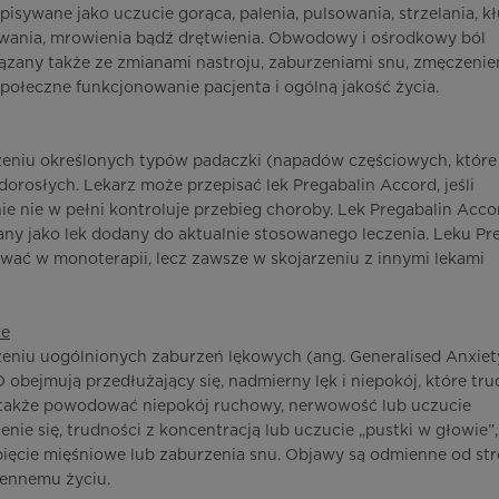
sywane jako uczucie gorąca, palenia, pulsowania, strzelania, kł
lewania, mrowienia bądź drętwienia. Obwodowy i ośrodkowy ból
zany także ze zmianami nastroju, zaburzeniami snu, zmęczenie
połeczne funkcjonowanie pacjenta i ogólną jakość życia.
zeniu określonych typów padaczki (napadów częściowych, które 
dorosłych. Lekarz może przepisać lek Pregabalin Accord, jeśli
e nie w pełni kontroluje przebieg choroby. Lek Pregabalin Acco
ny jako lek dodany do aktualnie stosowanego leczenia. Leku Pr
wać w monoterapii, lecz zawsze w skojarzeniu z innymi lekami
we
zeniu uogólnionych zaburzeń lękowych (ang. Generalised Anxiet
obejmują przedłużający się, nadmierny lęk i niepokój, które tr
 także powodować niepokój ruchowy, nerwowość lub uczucie
ie się, trudności z koncentracją lub uczucie „pustki w głowie”,
ięcie mięśniowe lub zaburzenia snu. Objawy są odmienne od str
ennemu życiu.