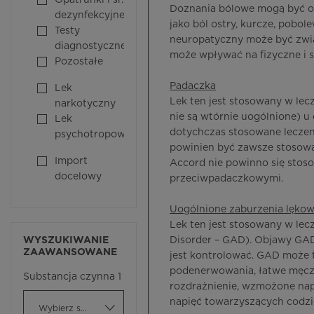
Opatrunki i śr.
Doznania bólowe mogą być opi
dezynfekcyjne
jako ból ostry, kurcze, pobo
Testy
neuropatyczny może być zwią
diagnostyczne
może wpływać na fizyczne i s
Pozostałe
Padaczka
Lek
Lek ten jest stosowany w lec
narkotyczny
nie są wtórnie uogólnione) u 
Lek
dotychczas stosowane leczeni
psychotropowy
powinien być zawsze stosowa
Import
Accord nie powinno się stoso
docelowy
przeciwpadaczkowymi.
Uogólnione zaburzenia lęko
Lek ten jest stosowany w lec
WYSZUKIWANIE
Disorder – GAD). Objawy GAD 
ZAAWANSOWANE
jest kontrolować. GAD może
podenerwowania, łatwe męczen
Substancja czynna 1
rozdrażnienie, wzmożone nap
napięć towarzyszących codzi
Wybierz substancję czynną