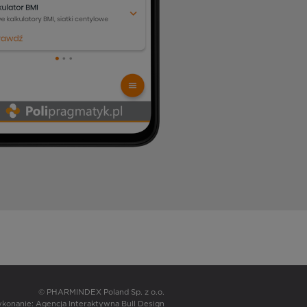
© PHARMINDEX Poland Sp. z o.o.
wykonanie:
Agencja Interaktywna Bull Design