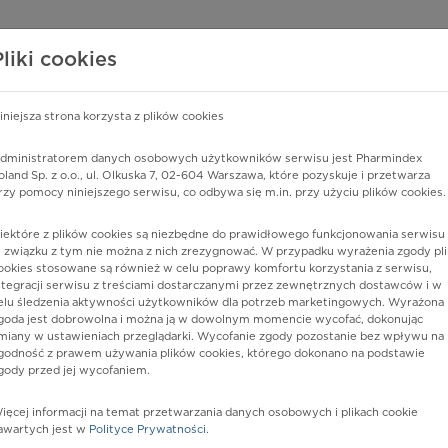
edzy o lekach
WISY PHARMINDEX
DATA LICENSING
SKLEP
Pliki cookies
iniejsza strona korzysta z plików cookies
Pharmindex
dministratorem danych osobowych użytkowników serwisu jest Pharmindex
oland Sp. z o.o., ul. Olkuska 7, 02-604 Warszawa, które pozyskuje i przetwarza
lider wiedzy o lekach
rzy pomocy niniejszego serwisu, co odbywa się m.in. przy użyciu plików cookies.
iektóre z plików cookies są niezbędne do prawidłowego funkcjonowania serwisu 
ę lub substancję czynną
 związku z tym nie można z nich zrezygnować. W przypadku wyrażenia zgody pli
ookies stosowane są również w celu poprawy komfortu korzystania z serwisu,
ntegracji serwisu z treściami dostarczanymi przez zewnętrznych dostawców i w
elu śledzenia aktywności użytkowników dla potrzeb marketingowych. Wyrażona
goda jest dobrowolna i można ją w dowolnym momencie wycofać, dokonując
miany w ustawieniach przeglądarki. Wycofanie zgody pozostanie bez wpływu na
godność z prawem używania plików cookies, którego dokonano na podstawie
gody przed jej wycofaniem.
ięcej informacji na temat przetwarzania danych osobowych i plikach cookie
 Accord
Postać:
kaps. twarde
awartych jest w
Polityce Prywatności
.
Dawka:
300 mg