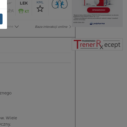
KML
65+
LEK
CIĄŻA
Inne
Baza interakcji online
cznego
w. Wiele
czny.