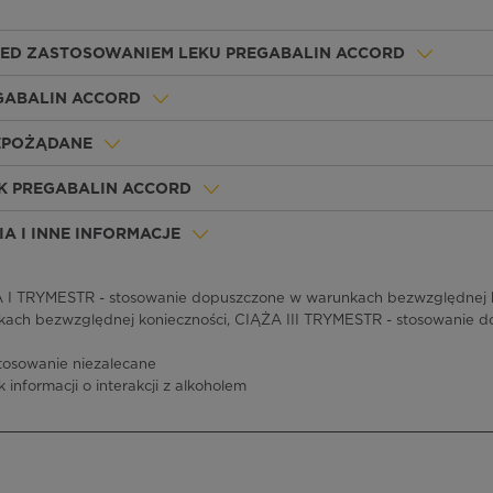
ZED ZASTOSOWANIEM LEKU PREGABALIN ACCORD
EGABALIN ACCORD
IEPOŻĄDANE
K PREGABALIN ACCORD
A I INNE INFORMACJE
I TRYMESTR - stosowanie dopuszczone w warunkach bezwzględnej k
ach bezwzględnej konieczności, CIĄŻA III TRYMESTR - stosowanie 
tosowanie niezalecane
k informacji o interakcji z alkoholem