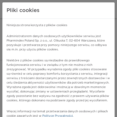
Pliki cookies
Niniejsza strona korzysta z plików cookies
Pharmindex Mobile
INSTALUJ
ZA DARMO - w Google Play
Administratorem danych osobowych użytkowników serwisu jest
Pharmindex Poland Sp. z o.o., ul. Olkuska 7, 02-604 Warszawa, które
pozyskuje i przetwarza przy pomocy niniejszego serwisu, co odbywa
Pharmindex - lider wi
się m.in. przy użyciu plików cookies.
ZALOGUJ SIĘ
ZAREJESTRUJ SIĘ
Niektóre z plików cookies są niezbędne do prawidłowego
funkcjonowania serwisu i w związku z tym nie można z nich
zrezygnować. W przypadku wyrażenia zgody pliki cookies stosowane
są również w celu poprawy komfortu korzystania z serwisu, integracji
serwisu z treściami dostarczanymi przez zewnętrznych dostawców i w
celu śledzenia aktywności użytkowników dla potrzeb marketingowych.
POKAŻ FILTRY
Wyrażona zgoda jest dobrowolna i można ją w dowolnym momencie
wycofać, dokonując zmiany w ustawieniach przeglądarki. Wycofanie
zgody pozostanie bez wpływu na zgodność z prawem używania plików
Pharmindex
cookies, którego dokonano na podstawie zgody przed jej wycofaniem.
lider wiedzy o lekach
Więcej informacji na temat przetwarzania danych osobowych i plikach
cookie zawartych jest w
Polityce Prywatności
.