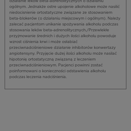
działanie leków beta-adrenolitycznych o działaniu
ogólnym. Jednakże ostre upojenie alkoholowe może nasilić
niedocisnienie ortostatyczne związane ze stosowaniem
beta-blokerów (o działaniu miejscowym i ogólnym). Należy
zalecać pacjentom unikanie spożywania alkoholu podczas
stosowania leków beta-adrenolitycznych./Przewlekłe
przyjmowanie średnich i dużych ilości alkoholu powoduje
wzrost ciśnienia krwi i może osłabiać
przeciwnadciśnieniowe działanie inhibitorów konwertazy
angiotensyny. Przyjęcie dużej ilości alkoholu może nasilać
hipotonię ortostatyczną związaną z leczeniem
przeciwnadciśnieniowym. Pacjenci powinni zostać
poinformowani o konieczności odstawienia alkoholu
podczas leczenia nadciśnienia.