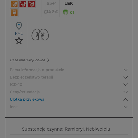
65+
LEK
CIĄŻA
KML
Baza interakcji online
Pełna informacja o produkcie
Bezpieczeństwo terapii
ICD-10
Ceny/refundacja
Ulotka przylekowa
Inne
Substancja czynna: Ramipryl, Nebiwololu