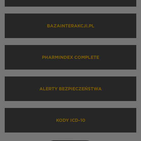
BAZAINTERAKCJI.PL
PHARMINDEX COMPLETE
ALERTY BEZPIECZEŃSTWA
KODY ICD-10