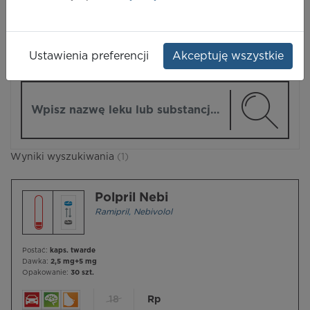
LEKI
Ustawienia preferencji
Akceptuję wszystkie
ZMIEŃ MODUŁ
Wpisz nazwę lub substancję czynną
Wyniki wyszukiwania
(1)
Polpril Nebi
Ramipril
,
Nebivolol
Postać:
kaps. twarde
Dawka:
2,5 mg+5 mg
Opakowanie:
30 szt.
18
Rp