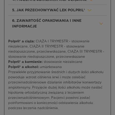
5. JAK PRZECHOWYWAĆ LEK POLPRIL®
6. ZAWARTOŚĆ OPAKOWANIA I INNE
INFORMACJE
Polpril® a ciąża:
CIĄŻA I TRYMESTR - stosowanie
niezalecane, CIĄŻA II TRYMESTR - stosowanie
niedopuszczone, przeciwwskazane, CIĄŻA III TRYMESTR -
stosowanie niedopuszczone, przeciwwskazane
Polpril® a karmienie:
stosowanie niezalecane
Polpril® a alkohol:
umiarkowana
Przewlekłe przyjmowanie średnich i dużych ilości alkoholu
powoduje wzrost ciśnienia krwi i może osłabiać
przeciwnadciśnieniowe działanie inhibitorów konwertazy
angiotensyny. Przyjęcie dużej ilości alkoholu może nasilać
hipotonię ortostatyczną związaną z leczeniem
przeciwnadciśnieniowym. Pacjenci powinni zostać
poinformowani o konieczności odstawienia alkoholu
podczas leczenia nadciśnienia.