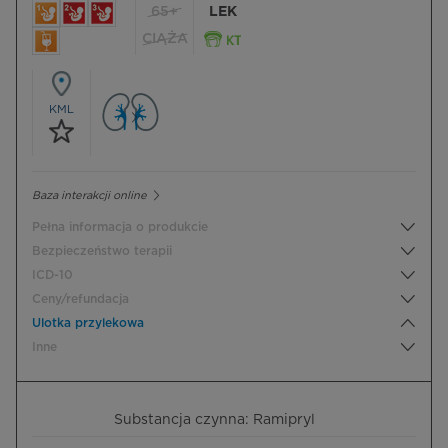
65+
LEK
CIĄŻA
KML
Baza interakcji online
Pełna informacja o produkcie
Bezpieczeństwo terapii
ICD-10
Ceny/refundacja
Ulotka przylekowa
Inne
Substancja czynna: Ramipryl