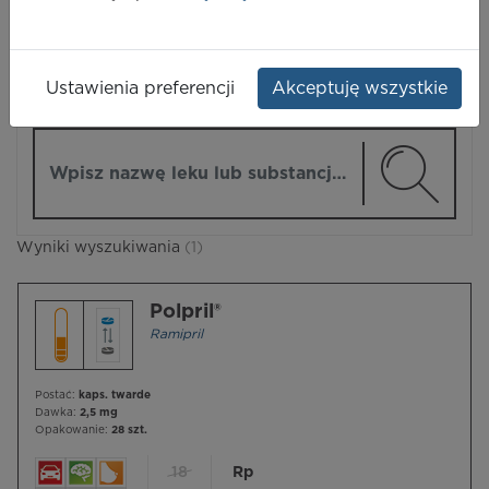
LEKI
Ustawienia preferencji
Akceptuję wszystkie
ZMIEŃ MODUŁ
Wpisz nazwę lub substancję czynną
Wyniki wyszukiwania
(1)
Polpril®
Ramipril
Postać:
kaps. twarde
Dawka:
2,5 mg
Opakowanie:
28 szt.
18
Rp