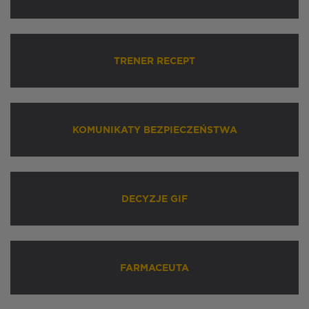
TRENER RECEPT
KOMUNIKATY BEZPIECZEŃSTWA
DECYZJE GIF
FARMACEUTA