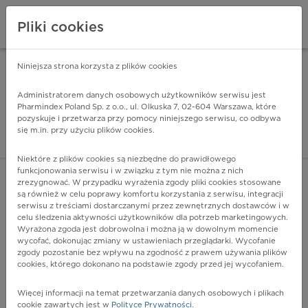
Pliki cookies
Niniejsza strona korzysta z plików cookies
Pharmindex Mobile
INSTALUJ
ZA DARMO - w Google Play
Administratorem danych osobowych użytkowników serwisu jest
Pharmindex Poland Sp. z o.o., ul. Olkuska 7, 02-604 Warszawa, które
pozyskuje i przetwarza przy pomocy niniejszego serwisu, co odbywa
Pharmindex - lider wi
się m.in. przy użyciu plików cookies.
ZALOGUJ SIĘ
ZAREJESTRUJ SIĘ
Niektóre z plików cookies są niezbędne do prawidłowego
funkcjonowania serwisu i w związku z tym nie można z nich
zrezygnować. W przypadku wyrażenia zgody pliki cookies stosowane
są również w celu poprawy komfortu korzystania z serwisu, integracji
serwisu z treściami dostarczanymi przez zewnętrznych dostawców i w
celu śledzenia aktywności użytkowników dla potrzeb marketingowych.
POKAŻ FILTRY
Wyrażona zgoda jest dobrowolna i można ją w dowolnym momencie
wycofać, dokonując zmiany w ustawieniach przeglądarki. Wycofanie
zgody pozostanie bez wpływu na zgodność z prawem używania plików
Pharmindex
cookies, którego dokonano na podstawie zgody przed jej wycofaniem.
lider wiedzy o lekach
Więcej informacji na temat przetwarzania danych osobowych i plikach
cookie zawartych jest w
Polityce Prywatności
.