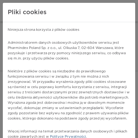
Pliki cookies
Niniejsza strona korzysta z plików cookies
Pharmindex Mobile
INSTALUJ
ZA DARMO - w Google Play
Administratorem danych osobowych użytkowników serwisu jest
Pharmindex Poland Sp. z o.o., ul. Olkuska 7, 02-604 Warszawa, które
pozyskuje i przetwarza przy pomocy niniejszego serwisu, co odbywa
Pharmindex - lider wi
się m.in. przy użyciu plików cookies.
ZALOGUJ SIĘ
ZAREJESTRUJ SIĘ
Niektóre z plików cookies są niezbędne do prawidłowego
funkcjonowania serwisu i w związku z tym nie można z nich
zrezygnować. W przypadku wyrażenia zgody pliki cookies stosowane
są również w celu poprawy komfortu korzystania z serwisu, integracji
serwisu z treściami dostarczanymi przez zewnętrznych dostawców i w
celu śledzenia aktywności użytkowników dla potrzeb marketingowych.
POKAŻ FILTRY
Wyrażona zgoda jest dobrowolna i można ją w dowolnym momencie
wycofać, dokonując zmiany w ustawieniach przeglądarki. Wycofanie
zgody pozostanie bez wpływu na zgodność z prawem używania plików
Pharmindex
cookies, którego dokonano na podstawie zgody przed jej wycofaniem.
lider wiedzy o lekach
Więcej informacji na temat przetwarzania danych osobowych i plikach
cookie zawartych jest w
Polityce Prywatności
.