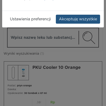
LEKI
Ustawienia preferencji
Akceptuję wszystkie
ZMIEŃ MODUŁ
Wpisz nazwę lub substancję czynną
Wyniki wyszukiwania
(1)
PKU Cooler 10 Orange
Postać:
płyn orange
Dawka:
Opakowanie:
30 torebek x 87 ml
18
Rp