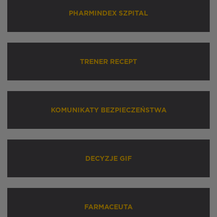
PHARMINDEX SZPITAL
TRENER RECEPT
KOMUNIKATY BEZPIECZEŃSTWA
DECYZJE GIF
FARMACEUTA