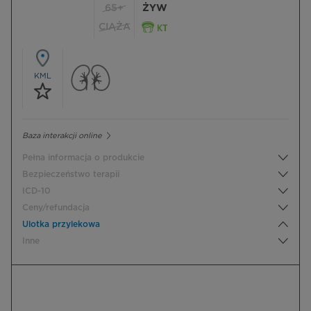
65+
ŻYW
CIĄŻA
KML
Baza interakcji online
Pełna informacja o produkcie
Bezpieczeństwo terapii
ICD-10
Ceny/refundacja
Ulotka przylekowa
Inne