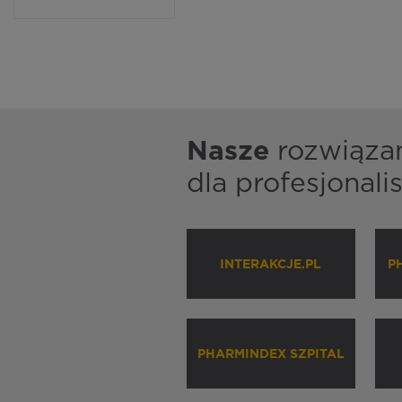
Nasze
rozwiąza
dla profesjonal
INTERAKCJE.PL
P
PHARMINDEX SZPITAL