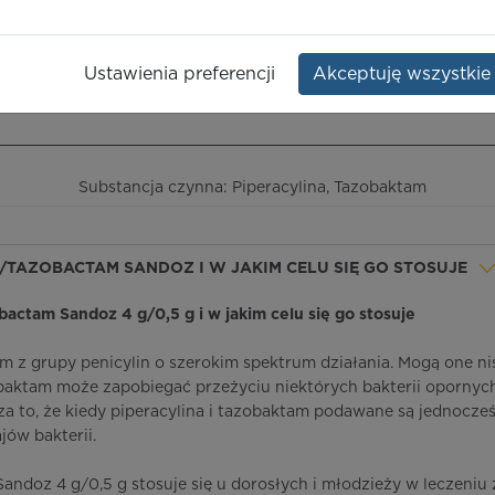
Dawka:
4 g+0,5 g
Opakowanie:
10 but. 100 ml
obactam
Ustawienia preferencji
Akceptuję wszystkie
ieczeństwo terapii
ICD-10
Ceny/refundacja
Ulotka przylekowa
Substancja czynna: Piperacylina, Tazobaktam
IN/TAZOBACTAM SANDOZ I W JAKIM CELU SIĘ GO STOSUJE
zobactam Sandoz 4 g/0,5 g i w jakim celu się go stosuje
iem z grupy penicylin o szerokim spektrum działania. Mogą one n
obaktam może zapobiegać przeżyciu niektórych bakterii opornyc
za to, że kiedy piperacylina i tazobaktam podawane są jednocześ
jów bakterii.
Sandoz 4 g/0,5 g stosuje się u dorosłych i młodzieży w leczeniu