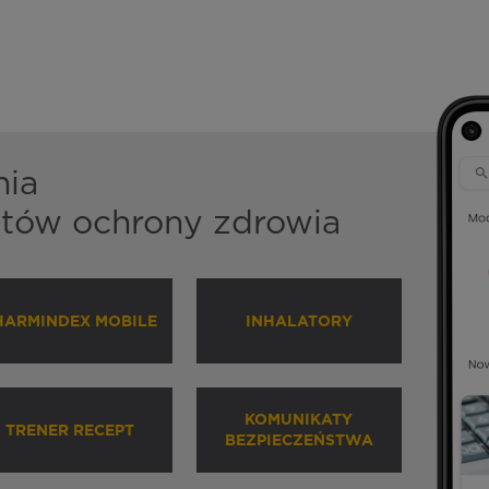
nia
istów ochrony zdrowia
HARMINDEX MOBILE
INHALATORY
KOMUNIKATY
TRENER RECEPT
BEZPIECZEŃSTWA