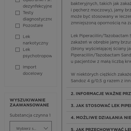
Opatrunki i śr.
bakteryjnych, takich jak za
dezynfekcyjne
i pęcherz moczowy), jamy brz
Testy
może być stosowany w leczeni
diagnostyczne
zmniejszoną opornością na za
Pozostałe
Lek Piperacillin/Tazobactam S
Lek
zakażeń w obrębie jamy brzus
narkotyczny
(błony wyścielającej ściany 
Lek
Piperacillin/Tazobactam San
psychotropowy
u pacjentów z małą liczbą kr
Import
docelowy
W niektórych ciężkich zakaż
Sandoz 4 g/0,5 g razem z inn
2. INFORMACJE WAŻNE PR
WYSZUKIWANIE
ZAAWANSOWANE
3. JAK STOSOWAĆ LEK PI
Substancja czynna 1
4. MOŻLIWE DZIAŁANIA N
Wybierz substancję czynną
5. JAK PRZECHOWYWAĆ LE