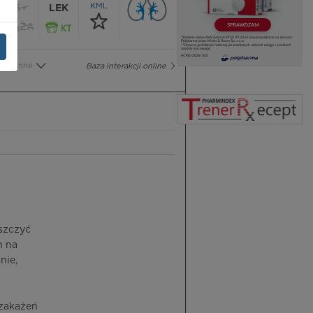
KML
65+
LEK
CIĄŻA
Inne
Baza interakcji online
iszczyć
h na
nie,
 zakażeń