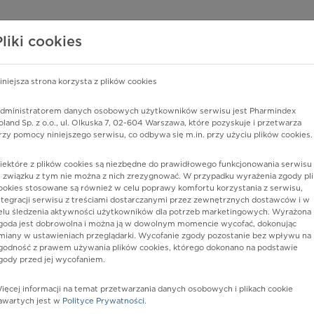
edzy o lekach
WISY PHARMINDEX
DATA LICENSING
SKLEP
Pliki cookies
iniejsza strona korzysta z plików cookies
Pharmindex
dministratorem danych osobowych użytkowników serwisu jest Pharmindex
oland Sp. z o.o., ul. Olkuska 7, 02-604 Warszawa, które pozyskuje i przetwarza
lider wiedzy o lekach
rzy pomocy niniejszego serwisu, co odbywa się m.in. przy użyciu plików cookies.
iektóre z plików cookies są niezbędne do prawidłowego funkcjonowania serwisu 
ę lub substancję czynną
 związku z tym nie można z nich zrezygnować. W przypadku wyrażenia zgody pli
ookies stosowane są również w celu poprawy komfortu korzystania z serwisu,
ntegracji serwisu z treściami dostarczanymi przez zewnętrznych dostawców i w
elu śledzenia aktywności użytkowników dla potrzeb marketingowych. Wyrażona
goda jest dobrowolna i można ją w dowolnym momencie wycofać, dokonując
miany w ustawieniach przeglądarki. Wycofanie zgody pozostanie bez wpływu na
godność z prawem używania plików cookies, którego dokonano na podstawie
gody przed jej wycofaniem.
ięcej informacji na temat przetwarzania danych osobowych i plikach cookie
in/Tazobactam
Postać:
proszek do sporz. roztw.
awartych jest w
Polityce Prywatności
.
do inf.