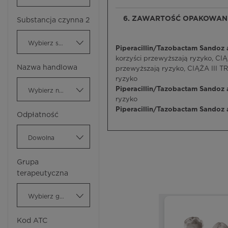
6. ZAWARTOŚĆ OPAKOWANI
Substancja czynna 2
Wybierz substancję czynną
Piperacillin/Tazobactam Sandoz a
korzyści przewyższają ryzyko, C
Nazwa handlowa
przewyższają ryzyko, CIĄŻA III 
ryzyko
Piperacillin/Tazobactam Sandoz 
Wybierz nazwę handlową
ryzyko
Piperacillin/Tazobactam Sandoz 
Odpłatność
Dowolna
Grupa
terapeutyczna
Wybierz grupę terapeutyczną
Kod ATC