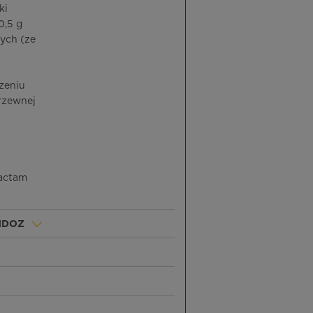
ki
0,5 g
ych (ze
czeniu
trzewnej
bactam
NDOZ