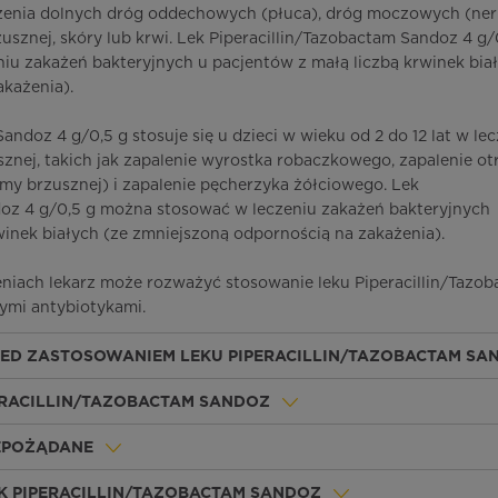
każenia dolnych dróg oddechowych (płuca), dróg moczowych (ner
usznej, skóry lub krwi. Lek Piperacillin/Tazobactam Sandoz 4 g/
u zakażeń bakteryjnych u pacjentów z małą liczbą krwinek biał
każenia).
andoz 4 g/0,5 g stosuje się u dzieci w wieku od 2 do 12 lat w le
znej, takich jak zapalenie wyrostka robaczkowego, zapalenie o
jamy brzusznej) i zapalenie pęcherzyka żółciowego. Lek
doz 4 g/0,5 g można stosować w leczeniu zakażeń bakteryjnych
winek białych (ze zmniejszoną odpornością na zakażenia).
eniach lekarz może rozważyć stosowanie leku Piperacillin/Tazo
ymi antybiotykami.
ZED ZASTOSOWANIEM LEKU PIPERACILLIN/TAZOBACTAM SA
PERACILLIN/TAZOBACTAM SANDOZ
IEPOŻĄDANE
K PIPERACILLIN/TAZOBACTAM SANDOZ