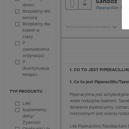
Sandoz
dzieci
Piperacillin
,
Taz
Bezpłatny dla
seniora
Bezpłatny dla
Pełna informacja o produkcie
Bezp
kobiet w
ciąży
P
(samodzielna
ordynacja)
P
(kontynuacja
1. CO TO JEST PIPERACILL
terapii)
1. Co to jest Piperacillin/Ta
TYP PRODUKTU
Piperacylina jest antybiotyk
wiele rodzajów bakterii. Taz
Leki
działanie piperacyliny. Oznac
Suplementy
niszczonych jest więcej rodza
diety/
Żywność
Lek Piperacillin/Tazobactam 