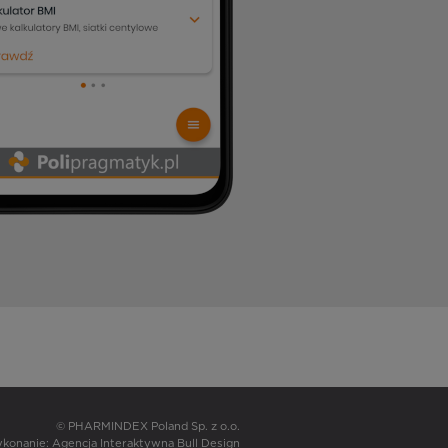
© PHARMINDEX Poland Sp. z o.o.
wykonanie:
Agencja Interaktywna Bull Design