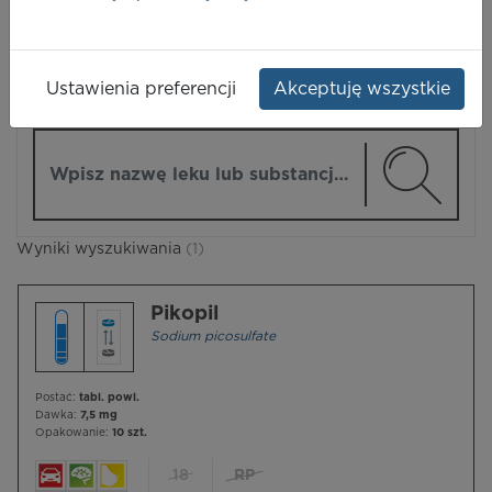
LEKI
Ustawienia preferencji
Akceptuję wszystkie
ZMIEŃ MODUŁ
Wpisz nazwę lub substancję czynną
Wyniki wyszukiwania
(1)
Pikopil
Sodium picosulfate
Postać:
tabl. powl.
Dawka:
7,5 mg
Opakowanie:
10 szt.
18
RP