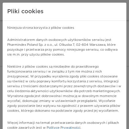
Pliki cookies
Niniejsza strona korzysta z plików cookies
Pharmindex Mobile
INSTALUJ
ZA DARMO - w Google Play
Administratorem danych osobowych użytkowników serwisu jest
Pharmindex Poland Sp. z o.o., ul. Olkuska 7, 02-604 Warszawa, które
pozyskuje i przetwarza przy pomocy niniejszego serwisu, co odbywa
Pharmindex - lider wi
się m.in. przy użyciu plików cookies.
ZALOGUJ SIĘ
ZAREJESTRUJ SIĘ
Niektóre z plików cookies są niezbędne do prawidłowego
funkcjonowania serwisu i w związku z tym nie można z nich
zrezygnować. W przypadku wyrażenia zgody pliki cookies stosowane
są również w celu poprawy komfortu korzystania z serwisu, integracji
serwisu z treściami dostarczanymi przez zewnętrznych dostawców i w
celu śledzenia aktywności użytkowników dla potrzeb marketingowych.
POKAŻ FILTRY
Wyrażona zgoda jest dobrowolna i można ją w dowolnym momencie
wycofać, dokonując zmiany w ustawieniach przeglądarki. Wycofanie
zgody pozostanie bez wpływu na zgodność z prawem używania plików
Pharmindex
cookies, którego dokonano na podstawie zgody przed jej wycofaniem.
lider wiedzy o lekach
Więcej informacji na temat przetwarzania danych osobowych i plikach
cookie zawartych jest w
Polityce Prywatności
.