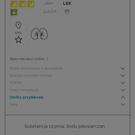
65+
LEK
CIĄŻA
KML
Baza interakcji online
Pełna informacja o produkcie
Bezpieczeństwo terapii
ICD-10
Ceny/refundacja
Ulotka przylekowa
Inne
Substancja czynna: Sodu pikosiarczan