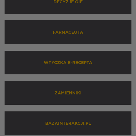
DECYZJE GIF
FARMACEUTA
WTYCZKA E-RECEPTA
ZAMIENNIKI
BAZAINTERAKCJI.PL