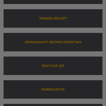
TRENER RECEPT
KOMUNIKATY BEZPIECZEŃSTWA
DECYZJE GIF
FARMACEUTA