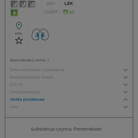
65+
LEK
CIĄŻA
KML
Baza interakcji online
Pełna informacja o produkcie
Bezpieczeństwo terapii
ICD-10
Ceny/refundacja
Ulotka przylekowa
Inne
Substancja czynna: Pemetreksed