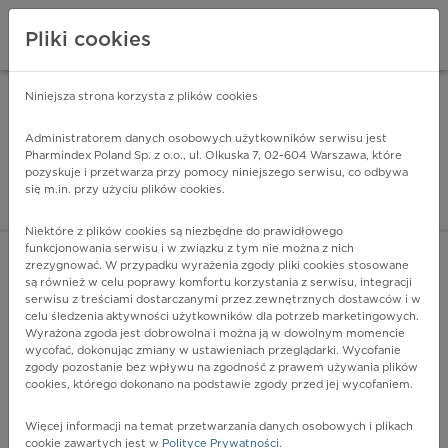
Pliki cookies
Niniejsza strona korzysta z plików cookies
Pharmindex Mobile
INSTALUJ
ZA DARMO - w Google Play
Administratorem danych osobowych użytkowników serwisu jest
Pharmindex Poland Sp. z o.o., ul. Olkuska 7, 02-604 Warszawa, które
pozyskuje i przetwarza przy pomocy niniejszego serwisu, co odbywa
Pharmindex - lider wi
się m.in. przy użyciu plików cookies.
ZALOGUJ SIĘ
ZAREJESTRUJ SIĘ
Niektóre z plików cookies są niezbędne do prawidłowego
funkcjonowania serwisu i w związku z tym nie można z nich
zrezygnować. W przypadku wyrażenia zgody pliki cookies stosowane
są również w celu poprawy komfortu korzystania z serwisu, integracji
serwisu z treściami dostarczanymi przez zewnętrznych dostawców i w
celu śledzenia aktywności użytkowników dla potrzeb marketingowych.
POKAŻ FILTRY
Wyrażona zgoda jest dobrowolna i można ją w dowolnym momencie
wycofać, dokonując zmiany w ustawieniach przeglądarki. Wycofanie
zgody pozostanie bez wpływu na zgodność z prawem używania plików
Pharmindex
cookies, którego dokonano na podstawie zgody przed jej wycofaniem.
lider wiedzy o lekach
Więcej informacji na temat przetwarzania danych osobowych i plikach
cookie zawartych jest w
Polityce Prywatności
.