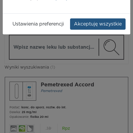
LEKI
Ustawienia preferencji
Akceptuję wszystkie
ZMIEŃ MODUŁ
Wpisz nazwę lub substancję czynną
Wyniki wyszukiwania
(1)
Pemetrexed Accord
Pemetrexed
Postać:
konc. do sporz. roztw. do inf.
Dawka:
25 mg/ml
Opakowanie:
fiolka 20 ml
18
Rpz