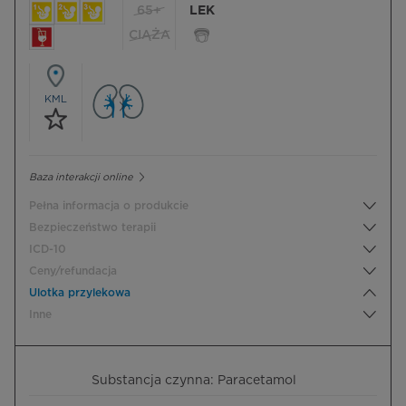
65+
LEK
CIĄŻA
KML
Baza interakcji online
Pełna informacja o produkcie
Bezpieczeństwo terapii
ICD-10
Ceny/refundacja
Ulotka przylekowa
Inne
Substancja czynna: Paracetamol