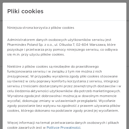
Pliki cookies
Niniejsza strona korzysta z plików cookies
Pharmindex Mobile
INSTALUJ
ZA DARMO - w Google Play
Administratorem danych osobowych użytkowników serwisu jest
Pharmindex Poland Sp. z o.o., ul. Olkuska 7, 02-604 Warszawa, które
pozyskuje i przetwarza przy pomocy niniejszego serwisu, co odbywa
Pharmindex - lider wi
się m.in. przy użyciu plików cookies.
ZALOGUJ SIĘ
ZAREJESTRUJ SIĘ
Niektóre z plików cookies są niezbędne do prawidłowego
funkcjonowania serwisu i w związku z tym nie można z nich
zrezygnować. W przypadku wyrażenia zgody pliki cookies stosowane
są również w celu poprawy komfortu korzystania z serwisu, integracji
serwisu z treściami dostarczanymi przez zewnętrznych dostawców i w
celu śledzenia aktywności użytkowników dla potrzeb marketingowych.
POKAŻ FILTRY
Wyrażona zgoda jest dobrowolna i można ją w dowolnym momencie
wycofać, dokonując zmiany w ustawieniach przeglądarki. Wycofanie
zgody pozostanie bez wpływu na zgodność z prawem używania plików
Pharmindex
cookies, którego dokonano na podstawie zgody przed jej wycofaniem.
lider wiedzy o lekach
Więcej informacji na temat przetwarzania danych osobowych i plikach
cookie zawartych jest w
Polityce Prywatności
.