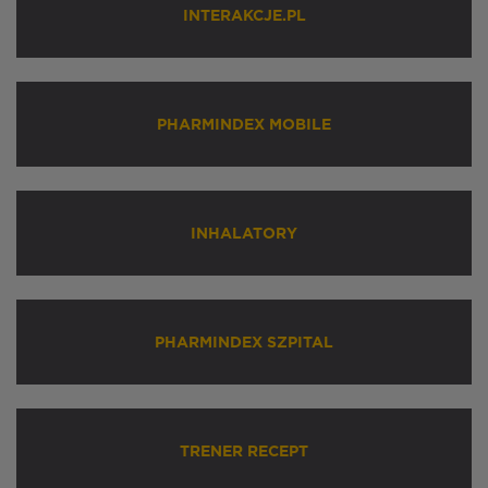
INTERAKCJE.PL
PHARMINDEX MOBILE
INHALATORY
PHARMINDEX SZPITAL
TRENER RECEPT