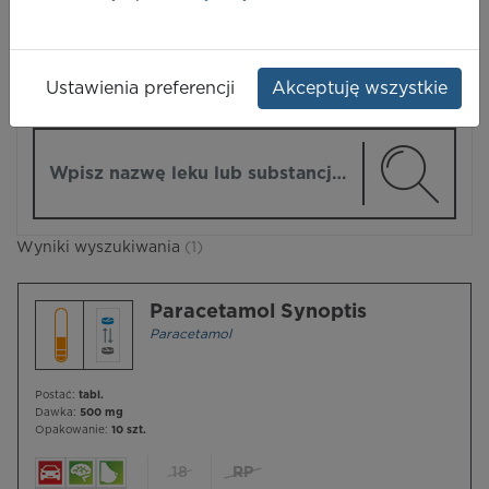
LEKI
Ustawienia preferencji
Akceptuję wszystkie
ZMIEŃ MODUŁ
Wpisz nazwę lub substancję czynną
Wyniki wyszukiwania
(1)
Paracetamol Synoptis
Paracetamol
Postać:
tabl.
Dawka:
500 mg
Opakowanie:
10 szt.
18
RP