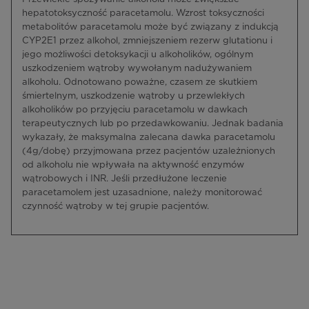
hepatotoksyczność paracetamolu. Wzrost toksyczności
metabolitów paracetamolu może być związany z indukcją
CYP2E1 przez alkohol, zmniejszeniem rezerw glutationu i
jego możliwości detoksykacji u alkoholików, ogólnym
uszkodzeniem wątroby wywołanym nadużywaniem
alkoholu. Odnotowano poważne, czasem ze skutkiem
śmiertelnym, uszkodzenie wątroby u przewlekłych
alkoholików po przyjęciu paracetamolu w dawkach
terapeutycznych lub po przedawkowaniu. Jednak badania
wykazały, że maksymalna zalecana dawka paracetamolu
(4g/dobę) przyjmowana przez pacjentów uzależnionych
od alkoholu nie wpływała na aktywność enzymów
wątrobowych i INR. Jeśli przedłużone leczenie
paracetamolem jest uzasadnione, należy monitorować
czynność wątroby w tej grupie pacjentów.