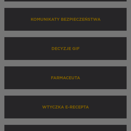
KOMUNIKATY BEZPIECZEŃSTWA
DECYZJE GIF
FARMACEUTA
WTYCZKA E-RECEPTA