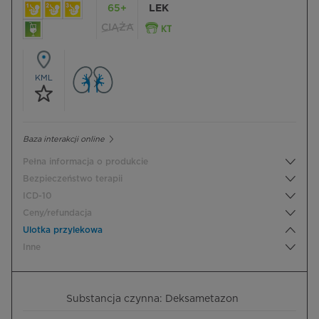
65+
LEK
CIĄŻA
KML
Baza interakcji online
Pełna informacja o produkcie
Bezpieczeństwo terapii
ICD-10
Ceny/refundacja
Ulotka przylekowa
Inne
Substancja czynna: Deksametazon