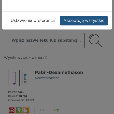
LEKI
Ustawienia preferencji
Akceptuję wszystkie
ZMIEŃ MODUŁ
Wpisz nazwę lub substancję czynną
Wyniki wyszukiwania
(1)
Pabi®-Dexamethason
Dexamethasone
Postać:
tabl.
Dawka:
20 mg
Opakowanie:
20 szt.
18
Rp