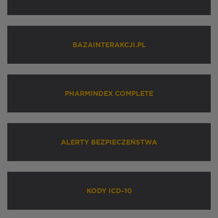
BAZAINTERAKCJI.PL
PHARMINDEX COMPLETE
ALERTY BEZPIECZEŃSTWA
KODY ICD-10