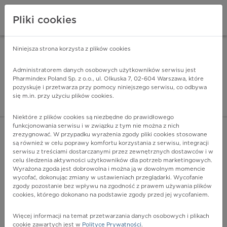
Pliki cookies
Niniejsza strona korzysta z plików cookies
Pharmindex Mobile
INSTALUJ
ZA DARMO - w Google Play
Administratorem danych osobowych użytkowników serwisu jest
Pharmindex Poland Sp. z o.o., ul. Olkuska 7, 02-604 Warszawa, które
pozyskuje i przetwarza przy pomocy niniejszego serwisu, co odbywa
Pharmindex - lider wi
się m.in. przy użyciu plików cookies.
ZALOGUJ SIĘ
ZAREJESTRUJ SIĘ
Niektóre z plików cookies są niezbędne do prawidłowego
funkcjonowania serwisu i w związku z tym nie można z nich
zrezygnować. W przypadku wyrażenia zgody pliki cookies stosowane
są również w celu poprawy komfortu korzystania z serwisu, integracji
serwisu z treściami dostarczanymi przez zewnętrznych dostawców i w
celu śledzenia aktywności użytkowników dla potrzeb marketingowych.
POKAŻ FILTRY
Wyrażona zgoda jest dobrowolna i można ją w dowolnym momencie
wycofać, dokonując zmiany w ustawieniach przeglądarki. Wycofanie
zgody pozostanie bez wpływu na zgodność z prawem używania plików
Pharmindex
cookies, którego dokonano na podstawie zgody przed jej wycofaniem.
lider wiedzy o lekach
Więcej informacji na temat przetwarzania danych osobowych i plikach
cookie zawartych jest w
Polityce Prywatności
.