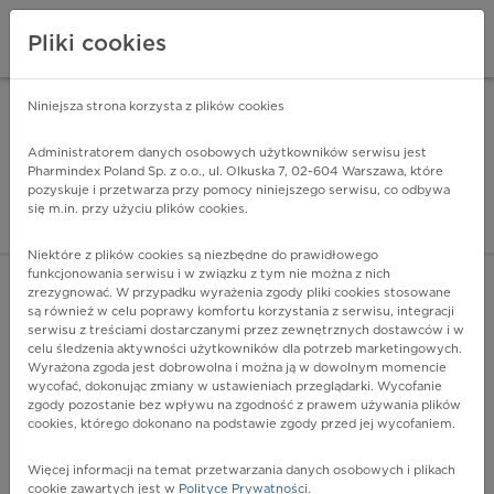
Pliki cookies
Niniejsza strona korzysta z plików cookies
Pharmindex Mobile
INSTALUJ
ZA DARMO - w Google Play
Administratorem danych osobowych użytkowników serwisu jest
Pharmindex Poland Sp. z o.o., ul. Olkuska 7, 02-604 Warszawa, które
pozyskuje i przetwarza przy pomocy niniejszego serwisu, co odbywa
Pharmindex - lider wi
się m.in. przy użyciu plików cookies.
ZALOGUJ SIĘ
ZAREJESTRUJ SIĘ
Niektóre z plików cookies są niezbędne do prawidłowego
funkcjonowania serwisu i w związku z tym nie można z nich
zrezygnować. W przypadku wyrażenia zgody pliki cookies stosowane
są również w celu poprawy komfortu korzystania z serwisu, integracji
serwisu z treściami dostarczanymi przez zewnętrznych dostawców i w
celu śledzenia aktywności użytkowników dla potrzeb marketingowych.
POKAŻ FILTRY
Wyrażona zgoda jest dobrowolna i można ją w dowolnym momencie
wycofać, dokonując zmiany w ustawieniach przeglądarki. Wycofanie
zgody pozostanie bez wpływu na zgodność z prawem używania plików
Pharmindex
cookies, którego dokonano na podstawie zgody przed jej wycofaniem.
lider wiedzy o lekach
Więcej informacji na temat przetwarzania danych osobowych i plikach
cookie zawartych jest w
Polityce Prywatności
.