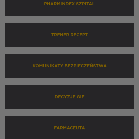
PHARMINDEX SZPITAL
TRENER RECEPT
KOMUNIKATY BEZPIECZEŃSTWA
DECYZJE GIF
FARMACEUTA