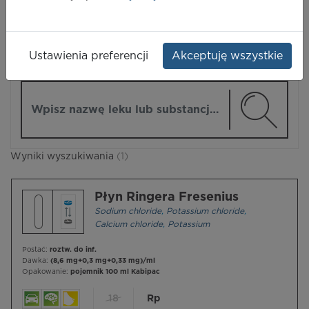
LEKI
Ustawienia preferencji
Akceptuję wszystkie
ZMIEŃ MODUŁ
Wpisz nazwę lub substancję czynną
Wyniki wyszukiwania
(1)
Płyn Ringera Fresenius
Sodium chloride
,
Potassium chloride
,
Calcium chloride
,
Potassium
Postać:
roztw. do inf.
Dawka:
(8,6 mg+0,3 mg+0,33 mg)/ml
Opakowanie:
pojemnik 100 ml Kabipac
18
Rp