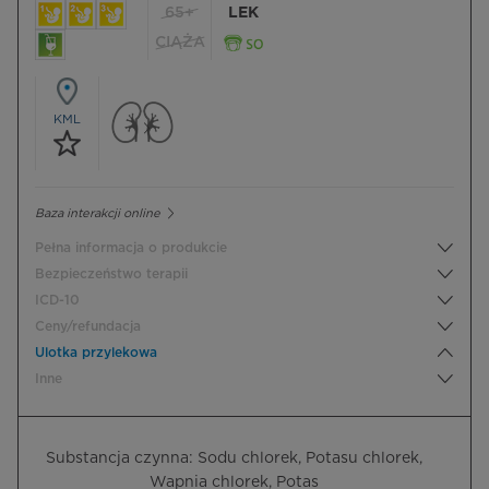
65+
LEK
CIĄŻA
KML
Baza interakcji online
Pełna informacja o produkcie
Bezpieczeństwo terapii
ICD-10
Ceny/refundacja
Ulotka przylekowa
Inne
Substancja czynna: Sodu chlorek, Potasu chlorek,
Wapnia chlorek, Potas