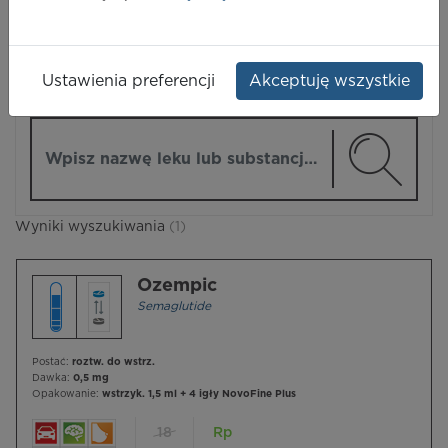
LEKI
Ustawienia preferencji
Akceptuję wszystkie
ZMIEŃ MODUŁ
Wpisz nazwę lub substancję czynną
Wyniki wyszukiwania
(1)
Ozempic
Semaglutide
Postać:
roztw. do wstrz.
Dawka:
0,5 mg
Opakowanie:
wstrzyk. 1,5 ml + 4 igły NovoFine Plus
18
Rp