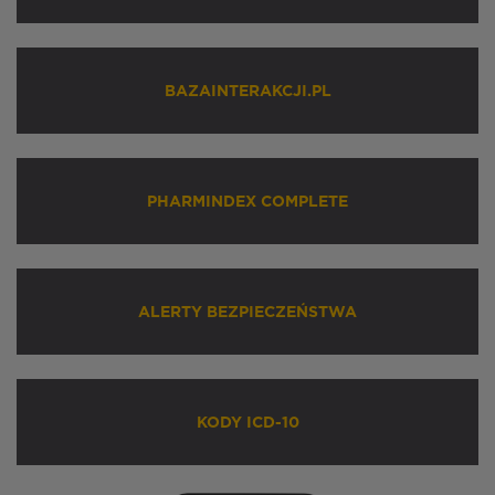
BAZAINTERAKCJI.PL
PHARMINDEX COMPLETE
ALERTY BEZPIECZEŃSTWA
KODY ICD-10