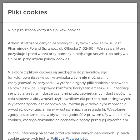
Pliki cookies
Niniejsza strona korzysta z plików cookies
Pharmindex Mobile
INSTALUJ
ZA DARMO - w Google Play
Administratorem danych osobowych użytkowników serwisu jest
Pharmindex Poland Sp. z o.o., ul. Olkuska 7, 02-604 Warszawa, które
pozyskuje i przetwarza przy pomocy niniejszego serwisu, co odbywa
Pharmindex - lider wi
się m.in. przy użyciu plików cookies.
ZALOGUJ SIĘ
ZAREJESTRUJ SIĘ
Niektóre z plików cookies są niezbędne do prawidłowego
funkcjonowania serwisu i w związku z tym nie można z nich
zrezygnować. W przypadku wyrażenia zgody pliki cookies stosowane
są również w celu poprawy komfortu korzystania z serwisu, integracji
serwisu z treściami dostarczanymi przez zewnętrznych dostawców i w
celu śledzenia aktywności użytkowników dla potrzeb marketingowych.
POKAŻ FILTRY
Wyrażona zgoda jest dobrowolna i można ją w dowolnym momencie
wycofać, dokonując zmiany w ustawieniach przeglądarki. Wycofanie
zgody pozostanie bez wpływu na zgodność z prawem używania plików
Pharmindex
cookies, którego dokonano na podstawie zgody przed jej wycofaniem.
lider wiedzy o lekach
Więcej informacji na temat przetwarzania danych osobowych i plikach
cookie zawartych jest w
Polityce Prywatności
.