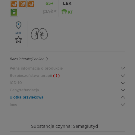
65+
LEK
CIĄŻA
KML
Baza interakcji online
Pełna informacja o produkcie
Bezpieczeństwo terapii
( ! )
ICD-10
Ceny/refundacja
Ulotka przylekowa
Inne
Substancja czynna: Semaglutyd