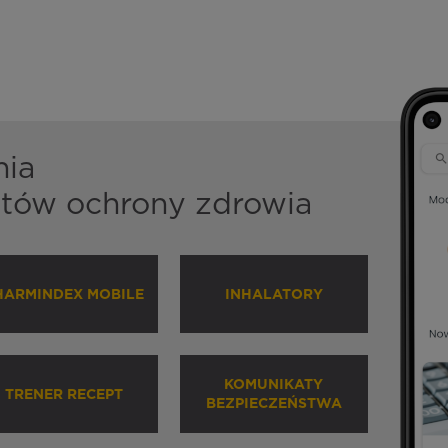
nia
istów ochrony zdrowia
HARMINDEX MOBILE
INHALATORY
KOMUNIKATY
TRENER RECEPT
BEZPIECZEŃSTWA