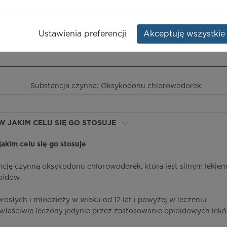
ochloride
Opakowanie:
60 szt.
Ustawienia preferencji
Akceptuję wszystkie
ieczeństwo terapii
ICD-10
Ceny/refundacja
Ulotka przylekowa
Substancja czynna: Oksykodonu chlorowodorek
 W JAKIM CELU SIĘ GO STOSUJE
 jakim celu się go stosuje
ncję czynną oksykodonu chlorowodorek, która jest silnym lekie
oidów.
rosłych i młodzieży w wieku od 12 lat i powyżej w leczeniu
 właściwie leczony jedynie przez zastosowanie opioidowych lek