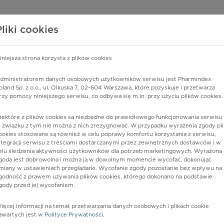
edzy o lekach
WISY PHARMINDEX
DATA LICENSING
SKLEP
Pliki cookies
iniejsza strona korzysta z plików cookies
Pharmindex
dministratorem danych osobowych użytkowników serwisu jest Pharmindex
oland Sp. z o.o., ul. Olkuska 7, 02-604 Warszawa, które pozyskuje i przetwarza
lider wiedzy o lekach
rzy pomocy niniejszego serwisu, co odbywa się m.in. przy użyciu plików cookies.
iektóre z plików cookies są niezbędne do prawidłowego funkcjonowania serwisu 
ę lub substancję czynną
 związku z tym nie można z nich zrezygnować. W przypadku wyrażenia zgody pli
ookies stosowane są również w celu poprawy komfortu korzystania z serwisu,
ntegracji serwisu z treściami dostarczanymi przez zewnętrznych dostawców i w
elu śledzenia aktywności użytkowników dla potrzeb marketingowych. Wyrażona
goda jest dobrowolna i można ją w dowolnym momencie wycofać, dokonując
miany w ustawieniach przeglądarki. Wycofanie zgody pozostanie bez wpływu na
godność z prawem używania plików cookies, którego dokonano na podstawie
gody przed jej wycofaniem.
ięcej informacji na temat przetwarzania danych osobowych i plikach cookie
Postać:
tabl. o przedł. uwalnianiu
awartych jest w
Polityce Prywatności
.
Dawka:
10 mg