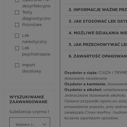
Opatrunki i śr.
dezynfekcyjne
2. INFORMACJE WAŻNE PR
Testy
diagnostyczne
3. JAK STOSOWAĆ LEK OX
Pozostałe
4. MOŻLIWE DZIAŁANIA N
Lek
narkotyczny
5. JAK PRZECHOWYWAĆ L
Lek
psychotropowy
6. ZAWARTOŚĆ OPAKOWANI
Import
docelowy
Oxydolor a ciąża:
CIĄŻA I TRYMES
stosowanie niezalecane
Oxydolor a karmienie:
stosowanie
Oxydolor a alkohol:
umiarkowan
Jednoczesne stosowanie alkoholu
WYSZUKIWANIE
Opisano przypadki zgonu po zaży
ZAAWANSOWANE
prowadzenia pojazdu, przy jednoc
Substancja czynna 1
zwiększało Cmax morfiny i hydrom
leczenia agonistami opioidów.
Wybierz substancję czynną