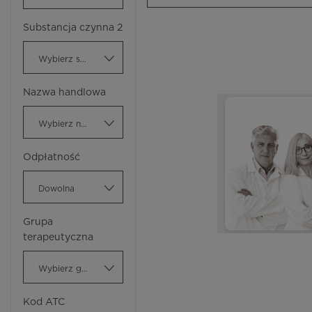
Substancja czynna 2
Wybierz substancję czynną
Nazwa handlowa
Wybierz nazwę handlową
Odpłatność
Dowolna
Grupa
terapeutyczna
Wybierz grupę terapeutyczną
Kod ATC