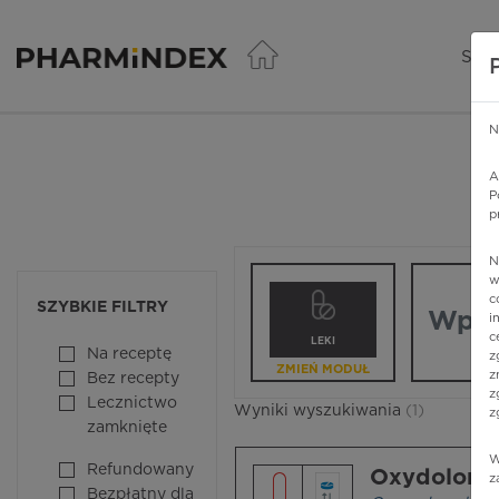
Pharmindex - lider wi
SER
N
A
P
p
N
Wpisz nazw
w
c
SZYBKIE FILTRY
i
c
LEKI
Na receptę
z
ZMIEŃ MODUŁ
z
Bez recepty
z
Lecznictwo
Wyniki wyszukiwania
(1)
z
zamknięte
W
Refundowany
Oxydolor
z
Bezpłatny dla