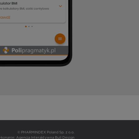
© PHARMINDEX Poland Sp. z o.o.
wykonanie:
Agencja Interaktywna Bull Design