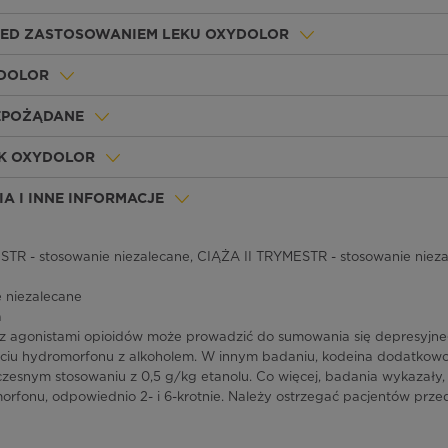
ZED ZASTOSOWANIEM LEKU OXYDOLOR
YDOLOR
IEPOŻĄDANE
EK OXYDOLOR
A I INNE INFORMACJE
TR - stosowanie niezalecane, CIĄŻA II TRYMESTR - stosowanie nieza
 niezalecane
a
 z agonistami opioidów może prowadzić do sumowania się depresyjne
ciu hydromorfonu z alkoholem. W innym badaniu, kodeina dodatkowo
zesnym stosowaniu z 0,5 g/kg etanolu. Co więcej, badania wykazały
orfonu, odpowiednio 2- i 6-krotnie. Należy ostrzegać pacjentów prz