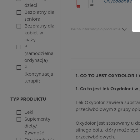
Oxycodone hydr
dzieci
Bezpłatny dla
seniora
Bezpłatny dla
Pełna informacja o produkcie
Bezp
kobiet w
ciąży
P
(samodzielna
ordynacja)
P
(kontynuacja
1. CO TO JEST OXYDOLOR I
terapii)
1. Co to jest lek Oxydolor i w
TYP PRODUKTU
Lek Oxydolor zawiera substa
przeciwbólowym z grupy opi
Leki
Suplementy
Oxydolor jest stosowany u do
diety/
silnego bólu, który może być
Żywność
przeciwbólowych.