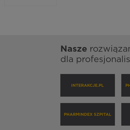
Nasze
rozwiąza
dla profesjonal
INTERAKCJE.PL
P
PHARMINDEX SZPITAL