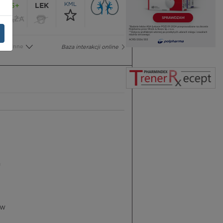
KML
65+
LEK
CIĄŻA
Inne
Baza interakcji online
m
ów