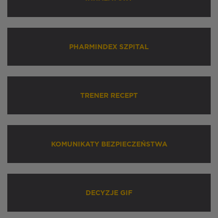
PHARMINDEX SZPITAL
TRENER RECEPT
KOMUNIKATY BEZPIECZEŃSTWA
DECYZJE GIF