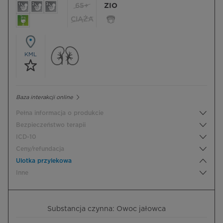
65+
ZIO
CIĄŻA
KML
Baza interakcji online
Pełna informacja o produkcie
Bezpieczeństwo terapii
ICD-10
Ceny/refundacja
Ulotka przylekowa
Inne
Substancja czynna: Owoc jałowca