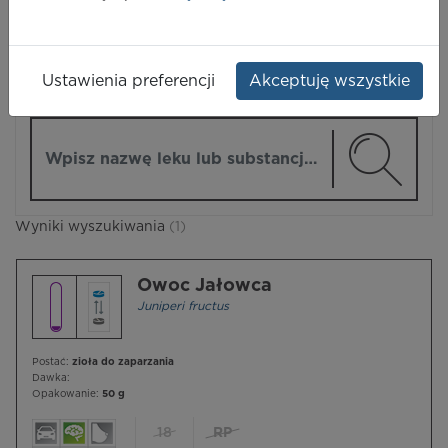
LEKI
Ustawienia preferencji
Akceptuję wszystkie
ZMIEŃ MODUŁ
Wpisz nazwę lub substancję czynną
Wyniki wyszukiwania
(1)
Owoc Jałowca
Juniperi fructus
Postać:
zioła do zaparzania
Dawka:
Opakowanie:
50 g
18
RP