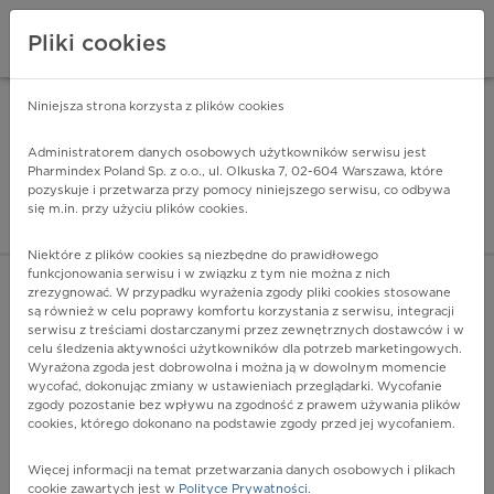
Pliki cookies
Niniejsza strona korzysta z plików cookies
Pharmindex Mobile
INSTALUJ
ZA DARMO - w Google Play
Administratorem danych osobowych użytkowników serwisu jest
Pharmindex Poland Sp. z o.o., ul. Olkuska 7, 02-604 Warszawa, które
pozyskuje i przetwarza przy pomocy niniejszego serwisu, co odbywa
Pharmindex - lider wi
się m.in. przy użyciu plików cookies.
ZALOGUJ SIĘ
ZAREJESTRUJ SIĘ
Niektóre z plików cookies są niezbędne do prawidłowego
funkcjonowania serwisu i w związku z tym nie można z nich
zrezygnować. W przypadku wyrażenia zgody pliki cookies stosowane
są również w celu poprawy komfortu korzystania z serwisu, integracji
serwisu z treściami dostarczanymi przez zewnętrznych dostawców i w
celu śledzenia aktywności użytkowników dla potrzeb marketingowych.
POKAŻ FILTRY
Wyrażona zgoda jest dobrowolna i można ją w dowolnym momencie
wycofać, dokonując zmiany w ustawieniach przeglądarki. Wycofanie
zgody pozostanie bez wpływu na zgodność z prawem używania plików
Pharmindex
cookies, którego dokonano na podstawie zgody przed jej wycofaniem.
lider wiedzy o lekach
Więcej informacji na temat przetwarzania danych osobowych i plikach
cookie zawartych jest w
Polityce Prywatności
.