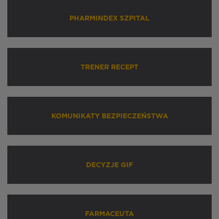
PHARMINDEX SZPITAL
TRENER RECEPT
KOMUNIKATY BEZPIECZEŃSTWA
DECYZJE GIF
FARMACEUTA