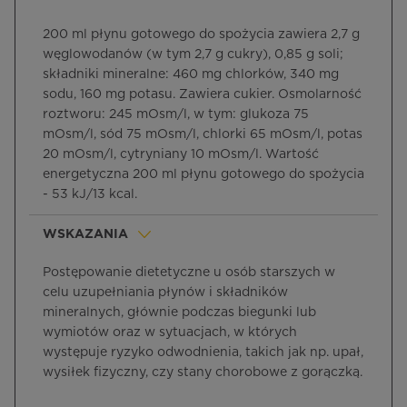
200 ml płynu gotowego do spożycia zawiera 2,7 g
węglowodanów (w tym 2,7 g cukry), 0,85 g soli;
składniki mineralne: 460 mg chlorków, 340 mg
sodu, 160 mg potasu. Zawiera cukier. Osmolarność
roztworu: 245 mOsm/l, w tym: glukoza 75
mOsm/l, sód 75 mOsm/l, chlorki 65 mOsm/l, potas
20 mOsm/l, cytryniany 10 mOsm/l. Wartość
energetyczna 200 ml płynu gotowego do spożycia
- 53 kJ/13 kcal.
WSKAZANIA
Postępowanie dietetyczne u osób starszych w
celu uzupełniania płynów i składników
mineralnych, głównie podczas biegunki lub
wymiotów oraz w sytuacjach, w których
występuje ryzyko odwodnienia, takich jak np. upał,
wysiłek fizyczny, czy stany chorobowe z gorączką.