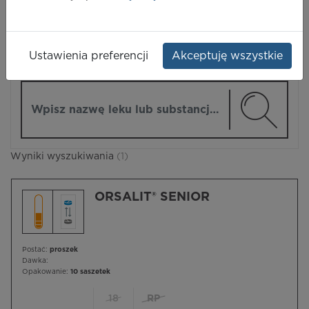
LEKI
Ustawienia preferencji
Akceptuję wszystkie
ZMIEŃ MODUŁ
Wpisz nazwę lub substancję czynną
Wyniki wyszukiwania
(1)
ORSALIT® SENIOR
Postać:
proszek
Dawka:
Opakowanie:
10 saszetek
18
RP