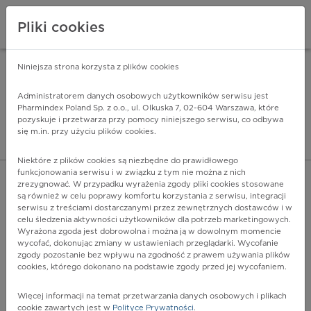
Pliki cookies
Niniejsza strona korzysta z plików cookies
Pharmindex Mobile
INSTALUJ
ZA DARMO - w Google Play
Administratorem danych osobowych użytkowników serwisu jest
Pharmindex Poland Sp. z o.o., ul. Olkuska 7, 02-604 Warszawa, które
pozyskuje i przetwarza przy pomocy niniejszego serwisu, co odbywa
Pharmindex - lider wi
się m.in. przy użyciu plików cookies.
ZALOGUJ SIĘ
ZAREJESTRUJ SIĘ
Niektóre z plików cookies są niezbędne do prawidłowego
funkcjonowania serwisu i w związku z tym nie można z nich
zrezygnować. W przypadku wyrażenia zgody pliki cookies stosowane
są również w celu poprawy komfortu korzystania z serwisu, integracji
serwisu z treściami dostarczanymi przez zewnętrznych dostawców i w
celu śledzenia aktywności użytkowników dla potrzeb marketingowych.
POKAŻ FILTRY
Wyrażona zgoda jest dobrowolna i można ją w dowolnym momencie
wycofać, dokonując zmiany w ustawieniach przeglądarki. Wycofanie
zgody pozostanie bez wpływu na zgodność z prawem używania plików
Pharmindex
cookies, którego dokonano na podstawie zgody przed jej wycofaniem.
lider wiedzy o lekach
Więcej informacji na temat przetwarzania danych osobowych i plikach
cookie zawartych jest w
Polityce Prywatności
.