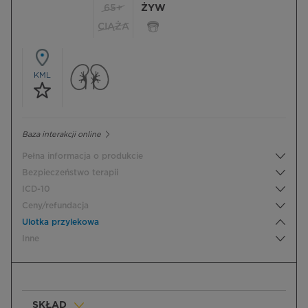
65+
ŻYW
CIĄŻA
KML
Baza interakcji online
Pełna informacja o produkcie
Bezpieczeństwo terapii
ICD-10
Ceny/refundacja
Ulotka przylekowa
Inne
SKŁAD