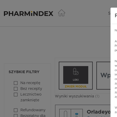
Pharmindex - lider wi
SER
N
A
P
p
N
Wpisz nazw
w
c
SZYBKIE FILTRY
i
c
LEKI
Na receptę
z
ZMIEŃ MODUŁ
z
Bez recepty
z
Lecznictwo
Wyniki wyszukiwania
(1)
z
zamknięte
W
Refundowany
Orladeyo
z
Bezpłatny dla