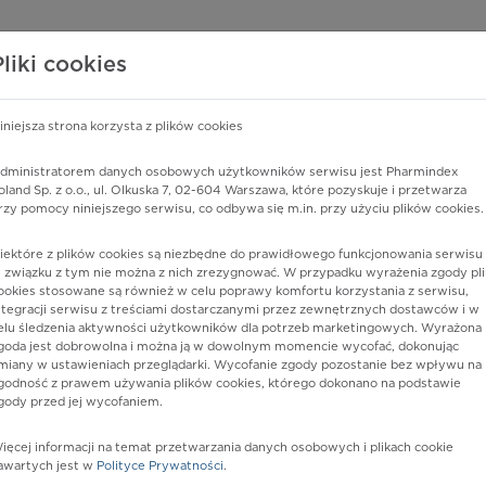
edzy o lekach
WISY PHARMINDEX
DATA LICENSING
SKLEP
Pliki cookies
iniejsza strona korzysta z plików cookies
Pharmindex
dministratorem danych osobowych użytkowników serwisu jest Pharmindex
oland Sp. z o.o., ul. Olkuska 7, 02-604 Warszawa, które pozyskuje i przetwarza
lider wiedzy o lekach
rzy pomocy niniejszego serwisu, co odbywa się m.in. przy użyciu plików cookies.
iektóre z plików cookies są niezbędne do prawidłowego funkcjonowania serwisu 
ę lub substancję czynną
 związku z tym nie można z nich zrezygnować. W przypadku wyrażenia zgody pli
ookies stosowane są również w celu poprawy komfortu korzystania z serwisu,
ntegracji serwisu z treściami dostarczanymi przez zewnętrznych dostawców i w
elu śledzenia aktywności użytkowników dla potrzeb marketingowych. Wyrażona
goda jest dobrowolna i można ją w dowolnym momencie wycofać, dokonując
miany w ustawieniach przeglądarki. Wycofanie zgody pozostanie bez wpływu na
godność z prawem używania plików cookies, którego dokonano na podstawie
gody przed jej wycofaniem.
ięcej informacji na temat przetwarzania danych osobowych i plikach cookie
Postać:
kaps. twarde
awartych jest w
Polityce Prywatności
.
Dawka:
150 mg