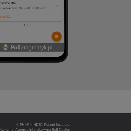
© PHARMINDEX Poland Sp. z o.o.
wykonanie:
Agencja Interaktywna Bull Design