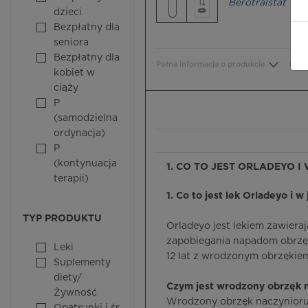
Berotralstat
dzieci
Bezpłatny dla
seniora
Bezpłatny dla
Pełna informacja o produkcie
Bezp
kobiet w
ciąży
P
(samodzielna
ordynacja)
P
(kontynuacja
1. CO TO JEST ORLADEYO I
terapii)
1. Co to jest lek Orladeyo i w
TYP PRODUKTU
Orladeyo jest lekiem zawiera
zapobiegania napadom obrzę
Leki
12 lat z wrodzonym obrzęki
Suplementy
diety/
Czym jest wrodzony obrzęk 
Żywność
Wrodzony obrzęk naczynioruc