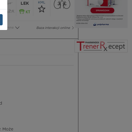
KML
65+
LEK
CIĄŻA
Inne
Baza interakcji online
d
. Może