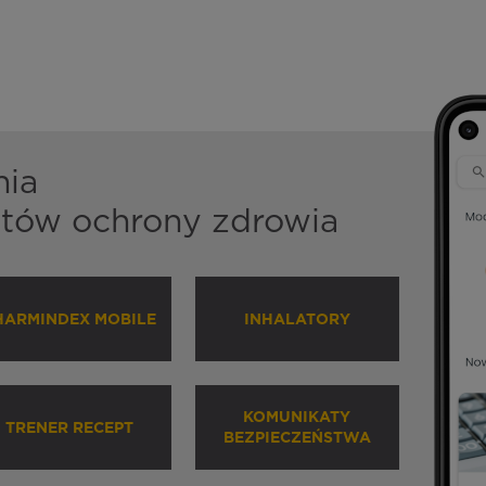
nia
istów ochrony zdrowia
HARMINDEX MOBILE
INHALATORY
KOMUNIKATY
TRENER RECEPT
BEZPIECZEŃSTWA