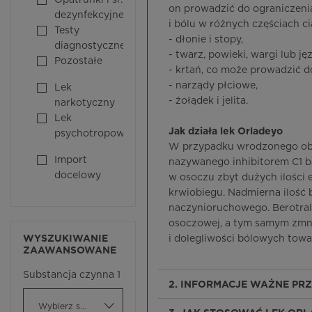
Opatrunki i śr.
on prowadzić do ograniczeni
dezynfekcyjne
i bólu w różnych częściach cia
Testy
- dłonie i stopy,
diagnostyczne
- twarz, powieki, wargi lub ję
Pozostałe
- krtań, co może prowadzić d
- narządy płciowe,
Lek
- żołądek i jelita.
narkotyczny
Lek
Jak działa lek Orladeyo
psychotropowy
W przypadku wrodzonego obr
Import
nazywanego inhibitorem C1 bą
docelowy
w osoczu zbyt dużych ilości 
krwiobiegu. Nadmierna ilość
naczynioruchowego. Berotrals
osoczowej, a tym samym zmni
WYSZUKIWANIE
i dolegliwości bólowych to
ZAAWANSOWANE
Substancja czynna 1
2. INFORMACJE WAŻNE PR
Wybierz substancję czynną