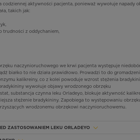
a codziennej aktywności pacjenta, ponieważ wywołuje napady o
ła, takich jak:
zyk,
o trudności z oddychaniem,
zęku naczynioruchowego we krwi pacjenta występuje niedobór
dź białko to nie działa prawidłowo. Prowadzi to do gromadzeni
enzymu kalikreiny, co z kolei powoduje wzrost stężenia bradykin
 bradykininy wywołuje objawy wrodzonego obrzęku
tat, substancja czynna leku Orladeyo, blokuje aktywność kalikr
ejsza stężenie bradykininy. Zapobiega to występowaniu obrzęk
warzyszących wrodzonemu obrzękowi naczynioruchowemu.
ZED ZASTOSOWANIEM LEKU ORLADEYO