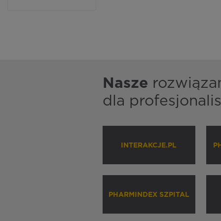
Nasze
rozwiąza
dla profesjonal
INTERAKCJE.PL
P
PHARMINDEX SZPITAL