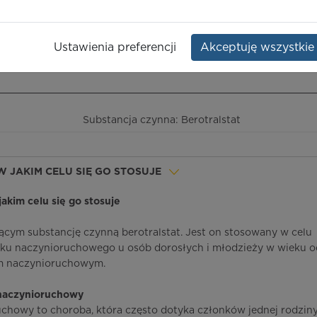
Opakowanie:
28 szt.
Ustawienia preferencji
Akceptuję wszystkie
ieczeństwo terapii
ICD-10
Ceny/refundacja
Ulotka przylekowa
Substancja czynna: Berotralstat
 W JAKIM CELU SIĘ GO STOSUJE
 jakim celu się go stosuje
jącym substancję czynną berotralstat. Jest on stosowany w celu
ku naczynioruchowego u osób dorosłych i młodzieży w wieku o
em naczynioruchowym.
naczynioruchowy
howy to choroba, która często dotyka członków jednej rodziny