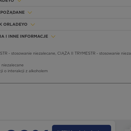
LADEYO
IEPOŻĄDANE
EK ORLADEYO
A I INNE INFORMACJE
R - stosowanie niezalecane, CIĄŻA II TRYMESTR - stosowanie nieza
 niezalecane
ji o interakcji z alkoholem