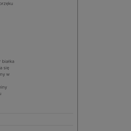
brzęku
 białka
a się
iny w
einy
u