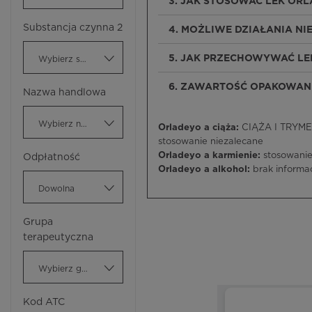
3. JAK STOSOWAĆ LEK OR
Substancja czynna 2
4. MOŻLIWE DZIAŁANIA N
5. JAK PRZECHOWYWAĆ L
Wybierz substancję czynną
6. ZAWARTOŚĆ OPAKOWANI
Nazwa handlowa
Wybierz nazwę handlową
Orladeyo a ciąża:
CIĄŻA I TRYMEST
stosowanie niezalecane
Orladeyo a karmienie:
stosowanie
Odpłatność
Orladeyo a alkohol:
brak informac
Dowolna
Grupa
terapeutyczna
Wybierz grupę terapeutyczną
Kod ATC