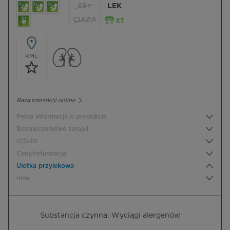
65+
LEK
CIĄŻA
KML
Baza interakcji online
Pełna informacja o produkcie
Bezpieczeństwo terapii
ICD-10
Ceny/refundacja
Ulotka przylekowa
Inne
Substancja czynna: Wyciągi alergenów