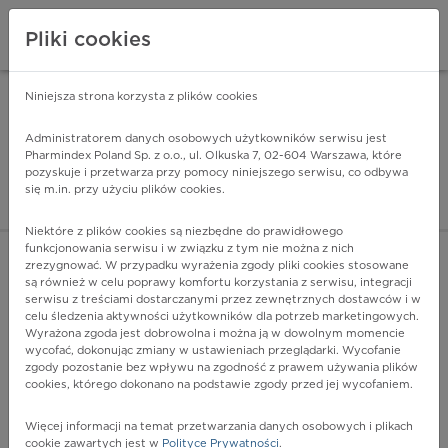
Pliki cookies
Niniejsza strona korzysta z plików cookies
Pharmindex Mobile
INSTALUJ
ZA DARMO - w Google Play
Administratorem danych osobowych użytkowników serwisu jest
Pharmindex Poland Sp. z o.o., ul. Olkuska 7, 02-604 Warszawa, które
pozyskuje i przetwarza przy pomocy niniejszego serwisu, co odbywa
Pharmindex - lider wi
się m.in. przy użyciu plików cookies.
ZALOGUJ SIĘ
ZAREJESTRUJ SIĘ
Niektóre z plików cookies są niezbędne do prawidłowego
funkcjonowania serwisu i w związku z tym nie można z nich
zrezygnować. W przypadku wyrażenia zgody pliki cookies stosowane
są również w celu poprawy komfortu korzystania z serwisu, integracji
serwisu z treściami dostarczanymi przez zewnętrznych dostawców i w
celu śledzenia aktywności użytkowników dla potrzeb marketingowych.
POKAŻ FILTRY
Wyrażona zgoda jest dobrowolna i można ją w dowolnym momencie
wycofać, dokonując zmiany w ustawieniach przeglądarki. Wycofanie
zgody pozostanie bez wpływu na zgodność z prawem używania plików
Pharmindex
cookies, którego dokonano na podstawie zgody przed jej wycofaniem.
lider wiedzy o lekach
Więcej informacji na temat przetwarzania danych osobowych i plikach
cookie zawartych jest w
Polityce Prywatności
.