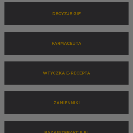
DECYZJE GIF
FARMACEUTA
WTYCZKA E-RECEPTA
ZAMIENNIKI
BAZAINTERAKCJI.PL