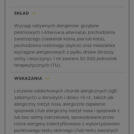
SKŁAD
Wyciągi natywnych alergenów: grzybów
pleśniowych (
Alternaria alternata
), pochodzenia
zwierzęcego (naskórek konia, psa lub kota),
pochodzenia roślinnego (bylica) oraz mieszanka
wyciągów alergenowych z pyłku drzew (brzozy,
olchy i leszczyny). 1 ml zawiera 30 000 jednostek
terapeutycznych (TU).
WSKAZANIA
Leczenie oddechowych chorób alergicznych (lgE-
zależnych) u dorosłych i dzieci >5 rż., takich jak
alergiczny nieżyt nosa, alergiczne zapalenie
spojówek i/lub alergiczny nieżyt nosa i spojówek z
lub bez astmy oskrzelowej, spowodowane przez
różne alergeny zidentyfikowane z wykorzystaniem
punktowego testu skórnego i/lub testu swoistych