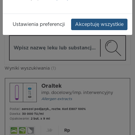
LEKI
Ustawienia preferencji
Akceptuję wszystkie
ZMIEŃ MODUŁ
Wpisz nazwę lub substancję czynną
Wyniki wyszukiwania
(1)
Oraltek
imp. docelowy/imp. interwencyjny
Allergen extracts
Postać:
aerozol podjęzyk., roztw. Koń E807 100%
Dawka:
30 000 TU/ml
Opakowanie:
2 but. x 9 ml
18
Rp