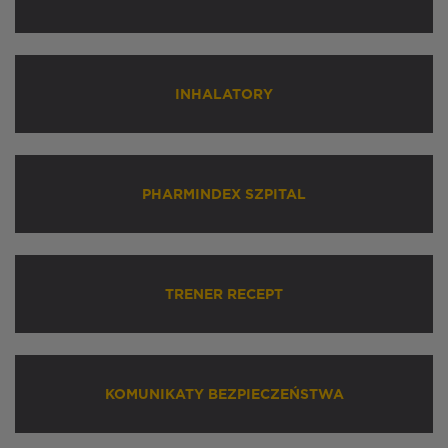
INHALATORY
PHARMINDEX SZPITAL
TRENER RECEPT
KOMUNIKATY BEZPIECZEŃSTWA