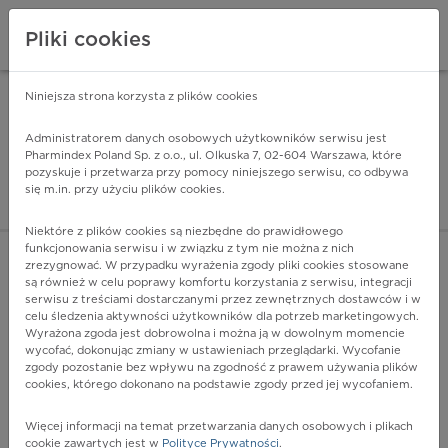
Pliki cookies
Niniejsza strona korzysta z plików cookies
Pharmindex Mobile
INSTALUJ
ZA DARMO - w Google Play
Administratorem danych osobowych użytkowników serwisu jest
Pharmindex Poland Sp. z o.o., ul. Olkuska 7, 02-604 Warszawa, które
pozyskuje i przetwarza przy pomocy niniejszego serwisu, co odbywa
Pharmindex - lider wi
się m.in. przy użyciu plików cookies.
ZALOGUJ SIĘ
ZAREJESTRUJ SIĘ
Niektóre z plików cookies są niezbędne do prawidłowego
funkcjonowania serwisu i w związku z tym nie można z nich
zrezygnować. W przypadku wyrażenia zgody pliki cookies stosowane
są również w celu poprawy komfortu korzystania z serwisu, integracji
serwisu z treściami dostarczanymi przez zewnętrznych dostawców i w
celu śledzenia aktywności użytkowników dla potrzeb marketingowych.
POKAŻ FILTRY
Wyrażona zgoda jest dobrowolna i można ją w dowolnym momencie
wycofać, dokonując zmiany w ustawieniach przeglądarki. Wycofanie
zgody pozostanie bez wpływu na zgodność z prawem używania plików
Pharmindex
cookies, którego dokonano na podstawie zgody przed jej wycofaniem.
lider wiedzy o lekach
Więcej informacji na temat przetwarzania danych osobowych i plikach
cookie zawartych jest w
Polityce Prywatności
.