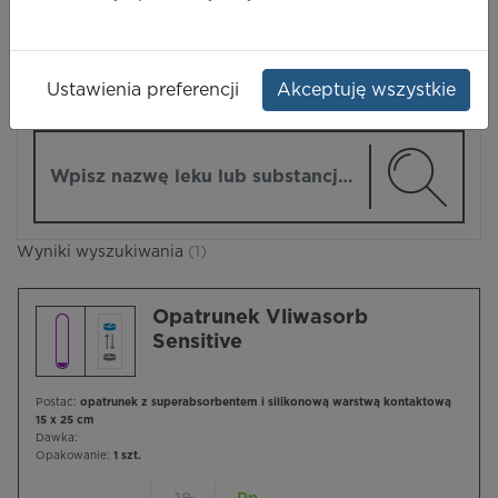
LEKI
Ustawienia preferencji
Akceptuję wszystkie
ZMIEŃ MODUŁ
Wpisz nazwę lub substancję czynną
Wyniki wyszukiwania
(1)
Opatrunek Vliwasorb
Sensitive
Postać:
opatrunek z superabsorbentem i silikonową warstwą kontaktową
15 x 25 cm
Dawka:
Opakowanie:
1 szt.