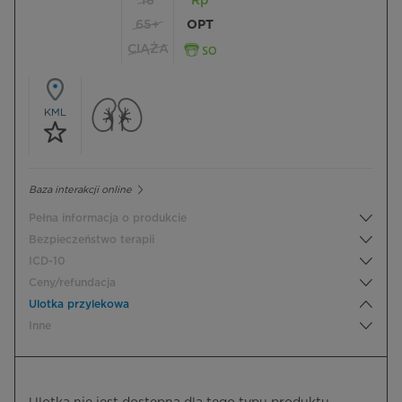
18
Rp
65+
OPT
CIĄŻA
KML
Baza interakcji online
Pełna informacja o produkcie
Bezpieczeństwo terapii
ICD-10
Ceny/refundacja
Ulotka przylekowa
Inne