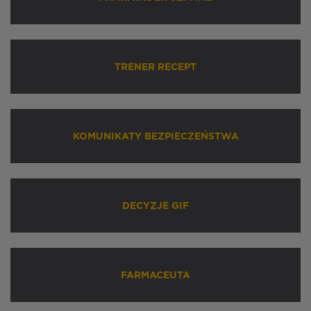
TRENER RECEPT
KOMUNIKATY BEZPIECZEŃSTWA
DECYZJE GIF
FARMACEUTA