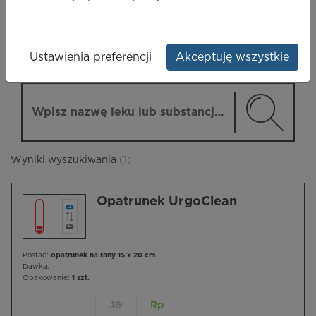
LEKI
Ustawienia preferencji
Akceptuję wszystkie
ZMIEŃ MODUŁ
Wpisz nazwę lub substancję czynną
Wyniki wyszukiwania
(1)
Opatrunek UrgoClean
Postać:
opatrunek na rany 15 x 20 cm
Dawka:
Opakowanie:
1 szt.
18
Rp