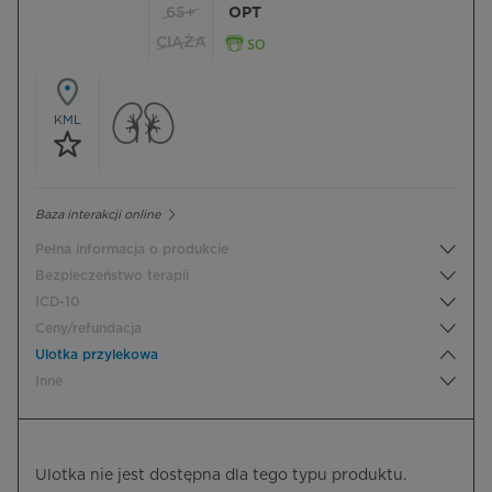
65+
OPT
CIĄŻA
KML
Baza interakcji online
Pełna informacja o produkcie
Bezpieczeństwo terapii
ICD-10
Ceny/refundacja
Ulotka przylekowa
Inne
Ulotka nie jest dostępna dla tego typu produktu.