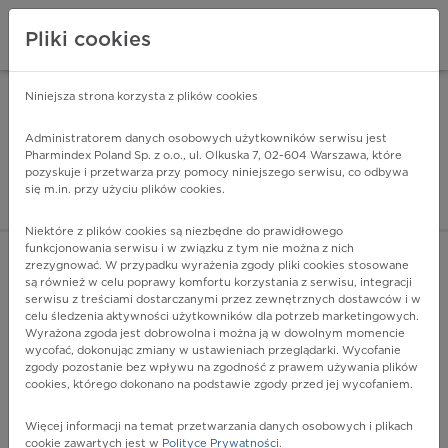
Pliki cookies
Niniejsza strona korzysta z plików cookies
Pharmindex Mobile
INSTALUJ
ZA DARMO - w Google Play
Administratorem danych osobowych użytkowników serwisu jest
Pharmindex Poland Sp. z o.o., ul. Olkuska 7, 02-604 Warszawa, które
pozyskuje i przetwarza przy pomocy niniejszego serwisu, co odbywa
Pharmindex - lider wi
się m.in. przy użyciu plików cookies.
ZALOGUJ SIĘ
ZAREJESTRUJ SIĘ
Niektóre z plików cookies są niezbędne do prawidłowego
funkcjonowania serwisu i w związku z tym nie można z nich
zrezygnować. W przypadku wyrażenia zgody pliki cookies stosowane
są również w celu poprawy komfortu korzystania z serwisu, integracji
serwisu z treściami dostarczanymi przez zewnętrznych dostawców i w
celu śledzenia aktywności użytkowników dla potrzeb marketingowych.
POKAŻ FILTRY
Wyrażona zgoda jest dobrowolna i można ją w dowolnym momencie
wycofać, dokonując zmiany w ustawieniach przeglądarki. Wycofanie
zgody pozostanie bez wpływu na zgodność z prawem używania plików
Pharmindex
cookies, którego dokonano na podstawie zgody przed jej wycofaniem.
lider wiedzy o lekach
Więcej informacji na temat przetwarzania danych osobowych i plikach
cookie zawartych jest w
Polityce Prywatności
.