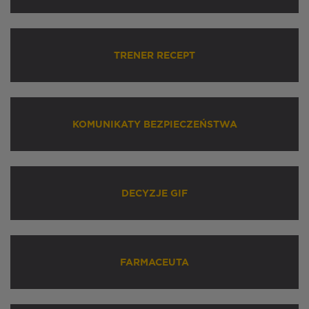
TRENER RECEPT
KOMUNIKATY BEZPIECZEŃSTWA
DECYZJE GIF
FARMACEUTA