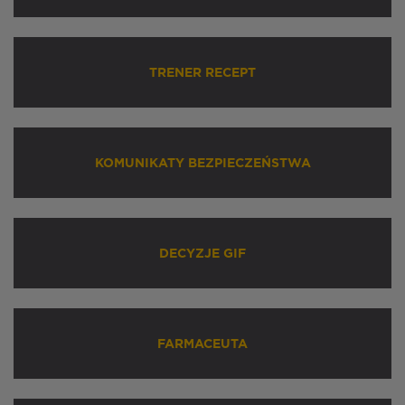
TRENER RECEPT
KOMUNIKATY BEZPIECZEŃSTWA
DECYZJE GIF
FARMACEUTA