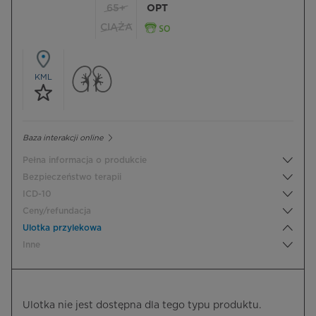
65+
OPT
CIĄŻA
KML
Baza interakcji online
Pełna informacja o produkcie
Bezpieczeństwo terapii
ICD-10
Ceny/refundacja
Ulotka przylekowa
Inne
Ulotka nie jest dostępna dla tego typu produktu.