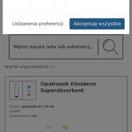
LEKI
Ustawienia preferencji
Akceptuję wszystkie
ZMIEŃ MODUŁ
Wpisz nazwę lub substancję czynną
Wyniki wyszukiwania
(1)
Opatrunek Kliniderm
Superabsorbent
Postać:
opatrunek 20 x 30 cm
Dawka:
Opakowanie:
1 szt.
18
Rp