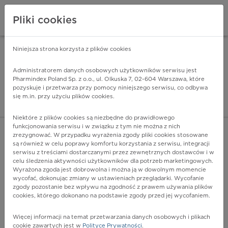
Pliki cookies
Niniejsza strona korzysta z plików cookies
Pharmindex Mobile
INSTALUJ
ZA DARMO - w Google Play
Administratorem danych osobowych użytkowników serwisu jest
Pharmindex Poland Sp. z o.o., ul. Olkuska 7, 02-604 Warszawa, które
pozyskuje i przetwarza przy pomocy niniejszego serwisu, co odbywa
Pharmindex - lider wi
się m.in. przy użyciu plików cookies.
ZALOGUJ SIĘ
ZAREJESTRUJ SIĘ
Niektóre z plików cookies są niezbędne do prawidłowego
funkcjonowania serwisu i w związku z tym nie można z nich
zrezygnować. W przypadku wyrażenia zgody pliki cookies stosowane
są również w celu poprawy komfortu korzystania z serwisu, integracji
serwisu z treściami dostarczanymi przez zewnętrznych dostawców i w
celu śledzenia aktywności użytkowników dla potrzeb marketingowych.
POKAŻ FILTRY
Wyrażona zgoda jest dobrowolna i można ją w dowolnym momencie
wycofać, dokonując zmiany w ustawieniach przeglądarki. Wycofanie
zgody pozostanie bez wpływu na zgodność z prawem używania plików
Pharmindex
cookies, którego dokonano na podstawie zgody przed jej wycofaniem.
lider wiedzy o lekach
Więcej informacji na temat przetwarzania danych osobowych i plikach
cookie zawartych jest w
Polityce Prywatności
.