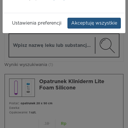
LEKI
Ustawienia preferencji
Akceptuję wszystkie
ZMIEŃ MODUŁ
Wpisz nazwę lub substancję czynną
Wyniki wyszukiwania
(1)
Opatrunek Kliniderm Lite
Foam Silicone
Postać:
opatrunek 20 x 50 cm
Dawka:
Opakowanie:
1 szt.
18
Rp