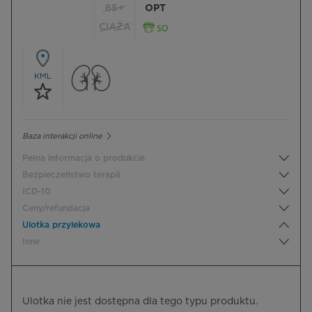
65+
OPT
CIĄŻA
KML
Baza interakcji online
Pełna informacja o produkcie
Bezpieczeństwo terapii
ICD-10
Ceny/refundacja
Ulotka przylekowa
Inne
Ulotka nie jest dostępna dla tego typu produktu.