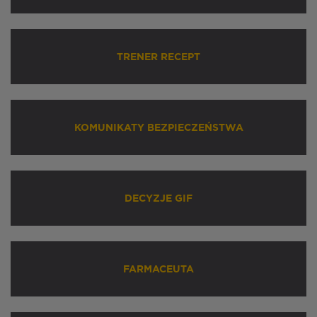
TRENER RECEPT
KOMUNIKATY BEZPIECZEŃSTWA
DECYZJE GIF
FARMACEUTA