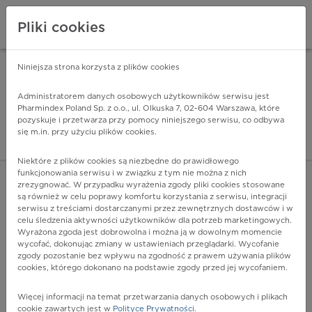
Pliki cookies
Niniejsza strona korzysta z plików cookies
Pharmindex Mobile
INSTALUJ
ZA DARMO - w Google Play
Administratorem danych osobowych użytkowników serwisu jest
Pharmindex Poland Sp. z o.o., ul. Olkuska 7, 02-604 Warszawa, które
pozyskuje i przetwarza przy pomocy niniejszego serwisu, co odbywa
Pharmindex - lider wi
się m.in. przy użyciu plików cookies.
ZALOGUJ SIĘ
ZAREJESTRUJ SIĘ
Niektóre z plików cookies są niezbędne do prawidłowego
funkcjonowania serwisu i w związku z tym nie można z nich
zrezygnować. W przypadku wyrażenia zgody pliki cookies stosowane
są również w celu poprawy komfortu korzystania z serwisu, integracji
serwisu z treściami dostarczanymi przez zewnętrznych dostawców i w
celu śledzenia aktywności użytkowników dla potrzeb marketingowych.
POKAŻ FILTRY
Wyrażona zgoda jest dobrowolna i można ją w dowolnym momencie
wycofać, dokonując zmiany w ustawieniach przeglądarki. Wycofanie
zgody pozostanie bez wpływu na zgodność z prawem używania plików
Pharmindex
cookies, którego dokonano na podstawie zgody przed jej wycofaniem.
lider wiedzy o lekach
Więcej informacji na temat przetwarzania danych osobowych i plikach
cookie zawartych jest w
Polityce Prywatności
.