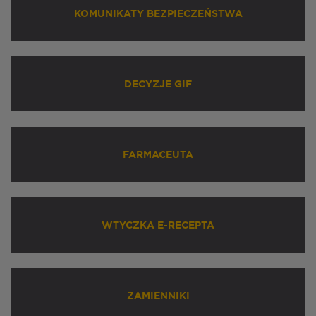
KOMUNIKATY BEZPIECZEŃSTWA
DECYZJE GIF
FARMACEUTA
WTYCZKA E-RECEPTA
ZAMIENNIKI