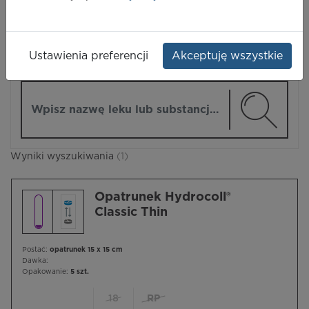
LEKI
Ustawienia preferencji
Akceptuję wszystkie
ZMIEŃ MODUŁ
Wpisz nazwę lub substancję czynną
Wyniki wyszukiwania
(1)
Opatrunek Hydrocoll®
Classic Thin
Postać:
opatrunek 15 x 15 cm
Dawka:
Opakowanie:
5 szt.
18
RP