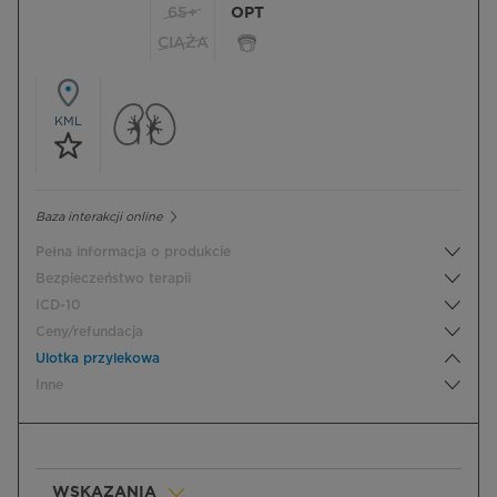
65+
OPT
CIĄŻA
KML
Baza interakcji online
Pełna informacja o produkcie
Bezpieczeństwo terapii
ICD-10
Ceny/refundacja
Ulotka przylekowa
Inne
WSKAZANIA