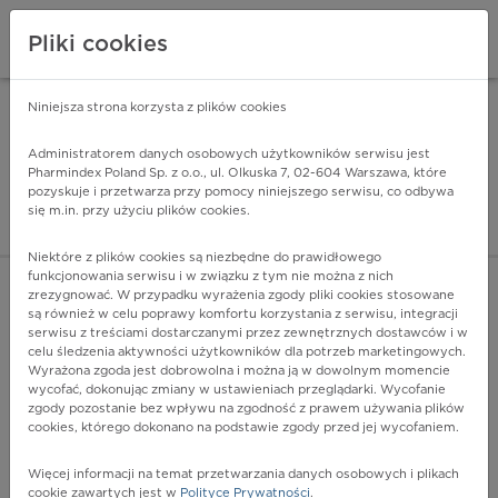
Pliki cookies
Niniejsza strona korzysta z plików cookies
Pharmindex Mobile
INSTALUJ
ZA DARMO - w Google Play
Administratorem danych osobowych użytkowników serwisu jest
Pharmindex Poland Sp. z o.o., ul. Olkuska 7, 02-604 Warszawa, które
pozyskuje i przetwarza przy pomocy niniejszego serwisu, co odbywa
Pharmindex - lider wi
się m.in. przy użyciu plików cookies.
ZALOGUJ SIĘ
ZAREJESTRUJ SIĘ
Niektóre z plików cookies są niezbędne do prawidłowego
funkcjonowania serwisu i w związku z tym nie można z nich
zrezygnować. W przypadku wyrażenia zgody pliki cookies stosowane
są również w celu poprawy komfortu korzystania z serwisu, integracji
serwisu z treściami dostarczanymi przez zewnętrznych dostawców i w
celu śledzenia aktywności użytkowników dla potrzeb marketingowych.
POKAŻ FILTRY
Wyrażona zgoda jest dobrowolna i można ją w dowolnym momencie
wycofać, dokonując zmiany w ustawieniach przeglądarki. Wycofanie
zgody pozostanie bez wpływu na zgodność z prawem używania plików
Pharmindex
cookies, którego dokonano na podstawie zgody przed jej wycofaniem.
lider wiedzy o lekach
Więcej informacji na temat przetwarzania danych osobowych i plikach
cookie zawartych jest w
Polityce Prywatności
.