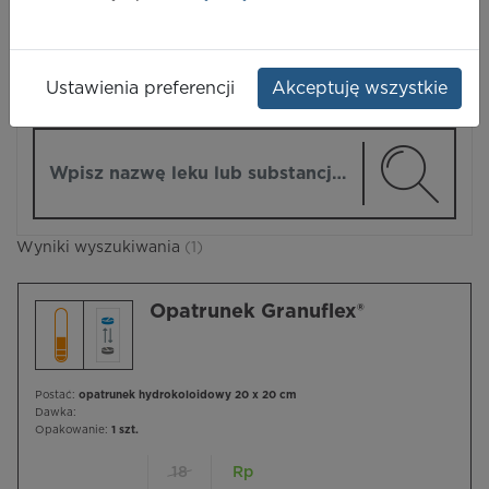
LEKI
Ustawienia preferencji
Akceptuję wszystkie
ZMIEŃ MODUŁ
Wpisz nazwę lub substancję czynną
Wyniki wyszukiwania
(1)
Opatrunek Granuflex®
Postać:
opatrunek hydrokoloidowy 20 x 20 cm
Dawka:
Opakowanie:
1 szt.
18
Rp