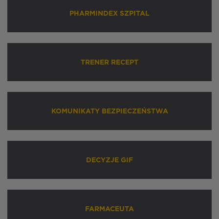
PHARMINDEX SZPITAL
TRENER RECEPT
KOMUNIKATY BEZPIECZEŃSTWA
DECYZJE GIF
FARMACEUTA