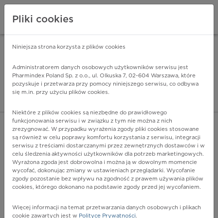
Pliki cookies
Niniejsza strona korzysta z plików cookies
Pharmindex Mobile
INSTALUJ
ZA DARMO - w Google Play
Administratorem danych osobowych użytkowników serwisu jest
Pharmindex Poland Sp. z o.o., ul. Olkuska 7, 02-604 Warszawa, które
pozyskuje i przetwarza przy pomocy niniejszego serwisu, co odbywa
Pharmindex - lider wi
się m.in. przy użyciu plików cookies.
ZALOGUJ SIĘ
ZAREJESTRUJ SIĘ
Niektóre z plików cookies są niezbędne do prawidłowego
funkcjonowania serwisu i w związku z tym nie można z nich
zrezygnować. W przypadku wyrażenia zgody pliki cookies stosowane
są również w celu poprawy komfortu korzystania z serwisu, integracji
serwisu z treściami dostarczanymi przez zewnętrznych dostawców i w
celu śledzenia aktywności użytkowników dla potrzeb marketingowych.
POKAŻ FILTRY
Wyrażona zgoda jest dobrowolna i można ją w dowolnym momencie
wycofać, dokonując zmiany w ustawieniach przeglądarki. Wycofanie
zgody pozostanie bez wpływu na zgodność z prawem używania plików
Pharmindex
cookies, którego dokonano na podstawie zgody przed jej wycofaniem.
lider wiedzy o lekach
Więcej informacji na temat przetwarzania danych osobowych i plikach
cookie zawartych jest w
Polityce Prywatności
.