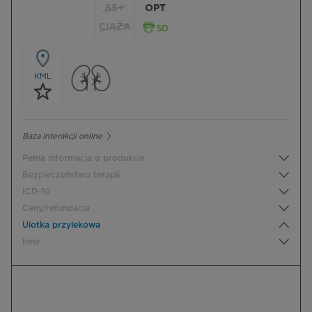
65+
OPT
CIĄŻA
KML
Baza interakcji online
Pełna informacja o produkcie
Bezpieczeństwo terapii
ICD-10
Ceny/refundacja
Ulotka przylekowa
Inne