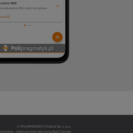
© PHARMINDEX Poland Sp. z o.o.
wykonanie:
Agencja Interaktywna Bull Design