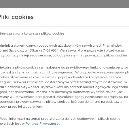
edzy o lekach
WISY PHARMINDEX
DATA LICENSING
SKLEP
Pliki cookies
iniejsza strona korzysta z plików cookies
Pharmindex
dministratorem danych osobowych użytkowników serwisu jest Pharmindex
oland Sp. z o.o., ul. Olkuska 7, 02-604 Warszawa, które pozyskuje i przetwarza
lider wiedzy o lekach
rzy pomocy niniejszego serwisu, co odbywa się m.in. przy użyciu plików cookies.
iektóre z plików cookies są niezbędne do prawidłowego funkcjonowania serwisu 
ę lub substancję czynną
 związku z tym nie można z nich zrezygnować. W przypadku wyrażenia zgody pli
ookies stosowane są również w celu poprawy komfortu korzystania z serwisu,
ntegracji serwisu z treściami dostarczanymi przez zewnętrznych dostawców i w
elu śledzenia aktywności użytkowników dla potrzeb marketingowych. Wyrażona
goda jest dobrowolna i można ją w dowolnym momencie wycofać, dokonując
miany w ustawieniach przeglądarki. Wycofanie zgody pozostanie bez wpływu na
godność z prawem używania plików cookies, którego dokonano na podstawie
gody przed jej wycofaniem.
ięcej informacji na temat przetwarzania danych osobowych i plikach cookie
Exufiber®
Postać:
opatrunek specjalistyczny
awartych jest w
Polityce Prywatności
.
4,5 x 20 cm