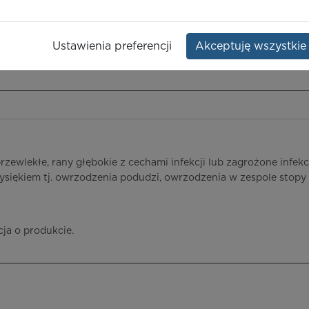
Dawka:
Opakowanie:
1 szt.
Ustawienia preferencji
Akceptuję wszystkie
ieczeństwo terapii
ICD-10
Ceny/refundacja
Ulotka przylekowa
zewlekłe, rany głębokie z cechami infekcji lub zagrożone infekcją
siękiem tj. owrzodzenia podudzi, owrzodzenia w zespole stopy 
cja o produkcie.