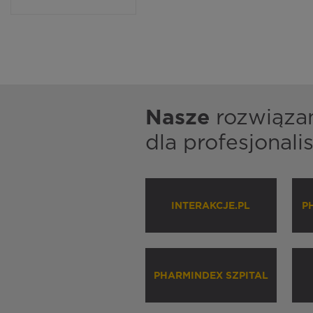
Nasze
rozwiąza
dla profesjonal
INTERAKCJE.PL
P
PHARMINDEX SZPITAL