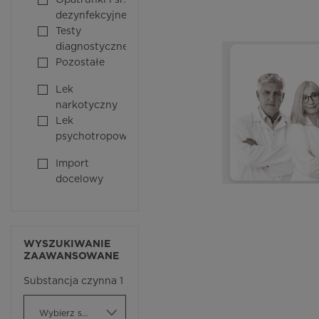
Opatrunki i śr.
dezynfekcyjne
Testy
diagnostyczne
Pozostałe
Lek
narkotyczny
Lek
psychotropowy
Import
docelowy
WYSZUKIWANIE
ZAAWANSOWANE
Substancja czynna 1
Wybierz substancję czynną