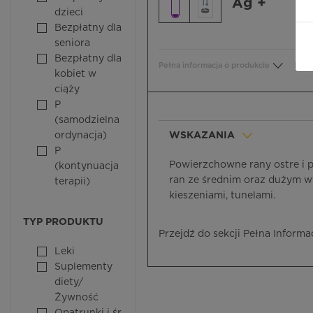
Ag +
dzieci
Bezpłatny dla
seniora
Bezpłatny dla
Pełna informacja o produkcie
Bezp
kobiet w
ciąży
P
(samodzielna
ordynacja)
WSKAZANIA
P
Powierzchowne rany ostre i pr
(kontynuacja
ran ze średnim oraz dużym wy
terapii)
kieszeniami, tunelami.
TYP PRODUKTU
Przejdź do sekcji Pełna Informa
Leki
Suplementy
diety/
Żywność