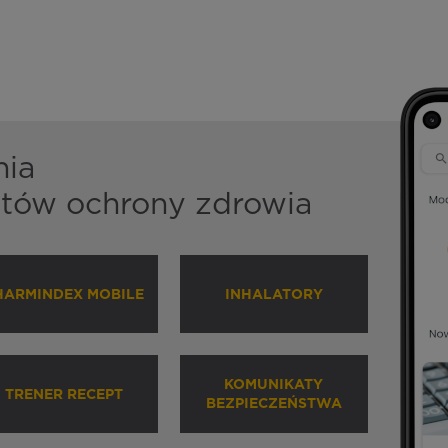
nia
istów ochrony zdrowia
HARMINDEX MOBILE
INHALATORY
KOMUNIKATY
TRENER RECEPT
BEZPIECZEŃSTWA