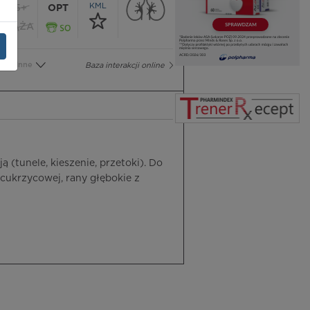
KML
65+
OPT
CIĄŻA
Inne
Baza interakcji online
 (tunele, kieszenie, przetoki). Do
cukrzycowej, rany głębokie z