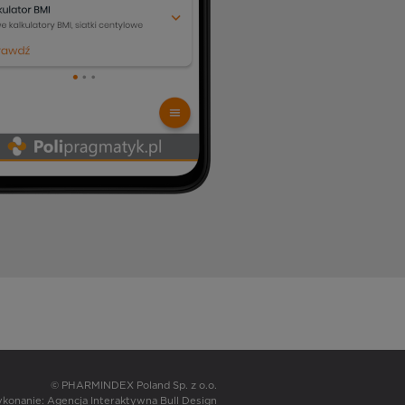
© PHARMINDEX Poland Sp. z o.o.
wykonanie:
Agencja Interaktywna Bull Design