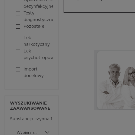
Opatrunki i śr.
dezynfekcyjne
Testy
diagnostyczne
Pozostałe
Lek
narkotyczny
Lek
psychotropowy
Import
docelowy
WYSZUKIWANIE
ZAAWANSOWANE
Substancja czynna 1
Wybierz substancję czynną