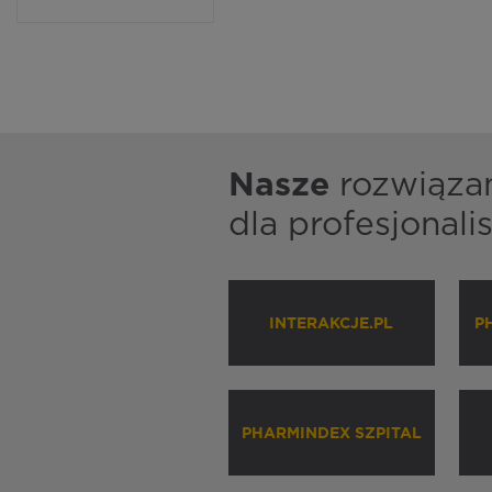
Nasze
rozwiąza
dla profesjonal
INTERAKCJE.PL
P
PHARMINDEX SZPITAL