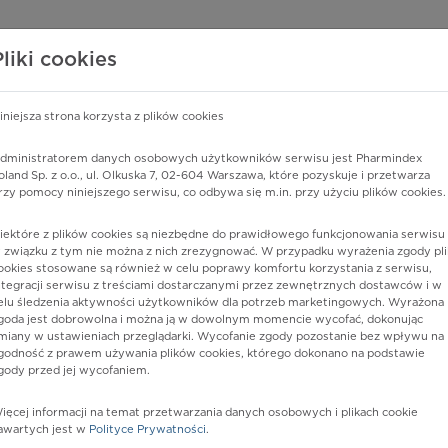
edzy o lekach
WISY PHARMINDEX
DATA LICENSING
SKLEP
Pliki cookies
iniejsza strona korzysta z plików cookies
Pharmindex
dministratorem danych osobowych użytkowników serwisu jest Pharmindex
oland Sp. z o.o., ul. Olkuska 7, 02-604 Warszawa, które pozyskuje i przetwarza
lider wiedzy o lekach
rzy pomocy niniejszego serwisu, co odbywa się m.in. przy użyciu plików cookies.
iektóre z plików cookies są niezbędne do prawidłowego funkcjonowania serwisu 
ę lub substancję czynną
 związku z tym nie można z nich zrezygnować. W przypadku wyrażenia zgody pli
ookies stosowane są również w celu poprawy komfortu korzystania z serwisu,
ntegracji serwisu z treściami dostarczanymi przez zewnętrznych dostawców i w
elu śledzenia aktywności użytkowników dla potrzeb marketingowych. Wyrażona
goda jest dobrowolna i można ją w dowolnym momencie wycofać, dokonując
miany w ustawieniach przeglądarki. Wycofanie zgody pozostanie bez wpływu na
godność z prawem używania plików cookies, którego dokonano na podstawie
gody przed jej wycofaniem.
ięcej informacji na temat przetwarzania danych osobowych i plikach cookie
Durafiber
Postać:
opatrunek żelowy,
awartych jest w
Polityce Prywatności
.
włókninowy, chłonny 10 x 10 cm