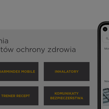
nia
istów ochrony zdrowia
HARMINDEX MOBILE
INHALATORY
KOMUNIKATY
TRENER RECEPT
BEZPIECZEŃSTWA