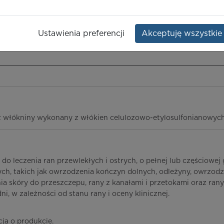
Dawka:
Opakowanie:
1 szt.
Ustawienia preferencji
Akceptuję wszystkie
ieczeństwo terapii
ICD-10
Ceny/refundacja
Ulotka przylekowa
z włókniny wykonany z włókien celulozowo-etylosulfonianowyc
o leczenia ran przewlekłych i ostrych, o pełnej lub częściowej 
ch, takich jak owrzodzenia kończyn dolnych, odleżyny, owrzod
ia skóry do przeszczepu, rany z kanałami i przetokami oraz ra
i, w zależności od stanu rany i oceny klinicznej.
cja o produkcie.