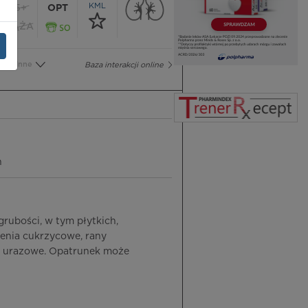
KML
65+
OPT
CIĄŻA
Inne
Baza interakcji online
h
grubości, w tym płytkich,
zenia cukrzycowe, rany
ny urazowe. Opatrunek może