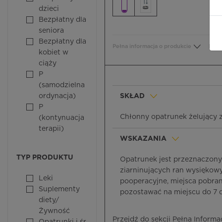
dzieci
Bezpłatny dla
seniora
Bezpłatny dla
Pełna informacja o produkcie
Bezp
kobiet w
ciąży
P
(samodzielna
ordynacja)
SKŁAD
P
Chłonny opatrunek żelujący 
(kontynuacja
terapii)
WSKAZANIA
TYP PRODUKTU
Opatrunek jest przeznaczony d
ziarninujących ran wysiękowy
Leki
pooperacyjne, miejsca pobran
Suplementy
pozostawać na miejscu do 7 dn
diety/
Żywność
Przejdź do sekcji Pełna Informa