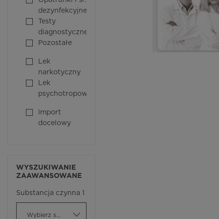
Opatrunki i śr.
dezynfekcyjne
Testy
diagnostyczne
Pozostałe
Lek
narkotyczny
Lek
psychotropowy
Import
docelowy
WYSZUKIWANIE
ZAAWANSOWANE
Substancja czynna 1
Wybierz substancję czynną