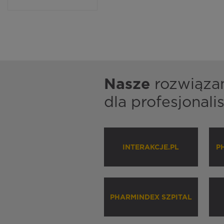
Nasze
rozwiąza
dla profesjonal
INTERAKCJE.PL
P
PHARMINDEX SZPITAL