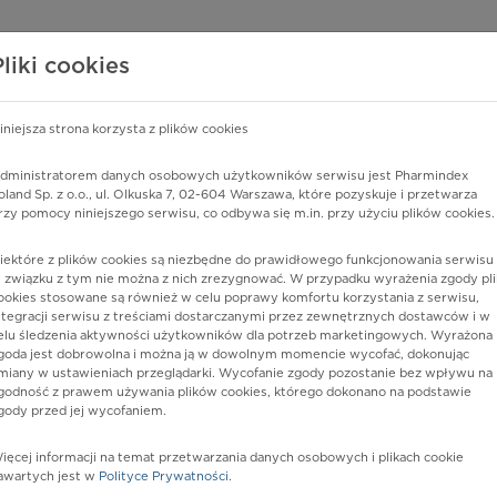
edzy o lekach
WISY PHARMINDEX
DATA LICENSING
SKLEP
Pliki cookies
iniejsza strona korzysta z plików cookies
Pharmindex
dministratorem danych osobowych użytkowników serwisu jest Pharmindex
oland Sp. z o.o., ul. Olkuska 7, 02-604 Warszawa, które pozyskuje i przetwarza
lider wiedzy o lekach
rzy pomocy niniejszego serwisu, co odbywa się m.in. przy użyciu plików cookies.
iektóre z plików cookies są niezbędne do prawidłowego funkcjonowania serwisu 
ę lub substancję czynną
 związku z tym nie można z nich zrezygnować. W przypadku wyrażenia zgody pli
ookies stosowane są również w celu poprawy komfortu korzystania z serwisu,
ntegracji serwisu z treściami dostarczanymi przez zewnętrznych dostawców i w
elu śledzenia aktywności użytkowników dla potrzeb marketingowych. Wyrażona
goda jest dobrowolna i można ją w dowolnym momencie wycofać, dokonując
miany w ustawieniach przeglądarki. Wycofanie zgody pozostanie bez wpływu na
godność z prawem używania plików cookies, którego dokonano na podstawie
gody przed jej wycofaniem.
ięcej informacji na temat przetwarzania danych osobowych i plikach cookie
Biatain
Postać:
opatrunek samoprzylepny,
awartych jest w
Polityce Prywatności
.
hydrokapilarny 20 x 20 cm