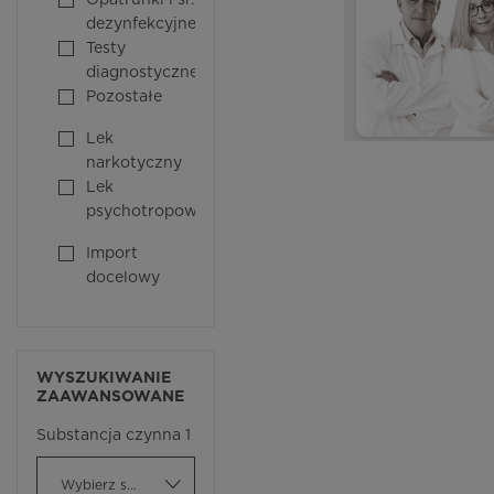
Opatrunki i śr.
dezynfekcyjne
Testy
diagnostyczne
Pozostałe
Lek
narkotyczny
Lek
psychotropowy
Import
docelowy
WYSZUKIWANIE
ZAAWANSOWANE
Substancja czynna 1
Wybierz substancję czynną