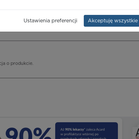
Opakowanie:
1 szt.
Ustawienia preferencji
Akceptuję wszystkie
ieczeństwo terapii
ICD-10
Ceny/refundacja
Ulotka przylekowa
cja o produkcie.