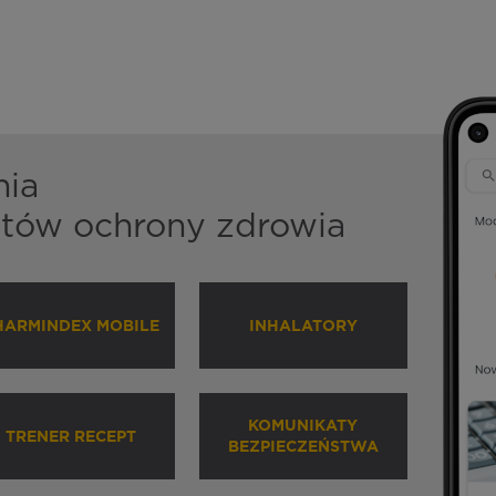
nia
istów ochrony zdrowia
HARMINDEX MOBILE
INHALATORY
KOMUNIKATY
TRENER RECEPT
BEZPIECZEŃSTWA