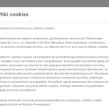
edzy o lekach
WISY PHARMINDEX
DATA LICENSING
SKLEP
Pliki cookies
iniejsza strona korzysta z plików cookies
Pharmindex
dministratorem danych osobowych użytkowników serwisu jest Pharmindex
oland Sp. z o.o., ul. Olkuska 7, 02-604 Warszawa, które pozyskuje i przetwarza
lider wiedzy o lekach
rzy pomocy niniejszego serwisu, co odbywa się m.in. przy użyciu plików cookies.
iektóre z plików cookies są niezbędne do prawidłowego funkcjonowania serwisu 
ę lub substancję czynną
 związku z tym nie można z nich zrezygnować. W przypadku wyrażenia zgody pli
ookies stosowane są również w celu poprawy komfortu korzystania z serwisu,
ntegracji serwisu z treściami dostarczanymi przez zewnętrznych dostawców i w
elu śledzenia aktywności użytkowników dla potrzeb marketingowych. Wyrażona
goda jest dobrowolna i można ją w dowolnym momencie wycofać, dokonując
miany w ustawieniach przeglądarki. Wycofanie zgody pozostanie bez wpływu na
godność z prawem używania plików cookies, którego dokonano na podstawie
gody przed jej wycofaniem.
ięcej informacji na temat przetwarzania danych osobowych i plikach cookie
Actisorb
Postać:
opatrunek 10,5 x 19 cm
awartych jest w
Polityce Prywatności
.
Dawka: