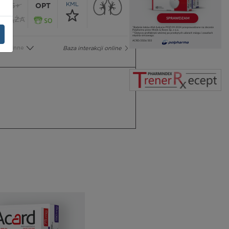
KML
65+
OPT
CIĄŻA
Inne
Baza interakcji online