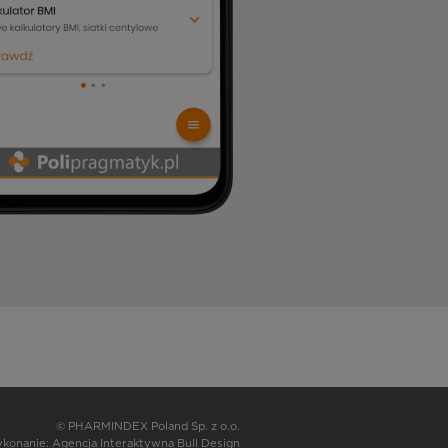
© PHARMINDEX Poland Sp. z o.o.
wykonanie:
Agencja Interaktywna Bull Design