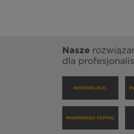
Nasze
rozwiąza
dla profesjonal
INTERAKCJE.PL
P
PHARMINDEX SZPITAL