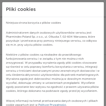
Pliki cookies
Niniejsza strona korzysta z plików cookies
Pharmindex Mobile
INSTALUJ
ZA DARMO - w Google Play
Administratorem danych osobowych użytkowników serwisu jest
Pharmindex Poland Sp. z o.o., ul. Olkuska 7, 02-604 Warszawa, które
pozyskuje i przetwarza przy pomocy niniejszego serwisu, co odbywa
Pharmindex - lider wi
się m.in. przy użyciu plików cookies.
ZALOGUJ SIĘ
ZAREJESTRUJ SIĘ
Niektóre z plików cookies są niezbędne do prawidłowego
funkcjonowania serwisu i w związku z tym nie można z nich
zrezygnować. W przypadku wyrażenia zgody pliki cookies stosowane
są również w celu poprawy komfortu korzystania z serwisu, integracji
serwisu z treściami dostarczanymi przez zewnętrznych dostawców i w
celu śledzenia aktywności użytkowników dla potrzeb marketingowych.
POKAŻ FILTRY
Wyrażona zgoda jest dobrowolna i można ją w dowolnym momencie
wycofać, dokonując zmiany w ustawieniach przeglądarki. Wycofanie
zgody pozostanie bez wpływu na zgodność z prawem używania plików
Pharmindex
cookies, którego dokonano na podstawie zgody przed jej wycofaniem.
lider wiedzy o lekach
Więcej informacji na temat przetwarzania danych osobowych i plikach
cookie zawartych jest w
Polityce Prywatności
.