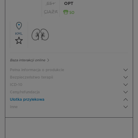
65+
OPT
CIĄŻA
KML
Baza interakcji online
Pełna informacja o produkcie
Bezpieczeństwo terapii
ICD-10
Ceny/refundacja
Ulotka przylekowa
Inne