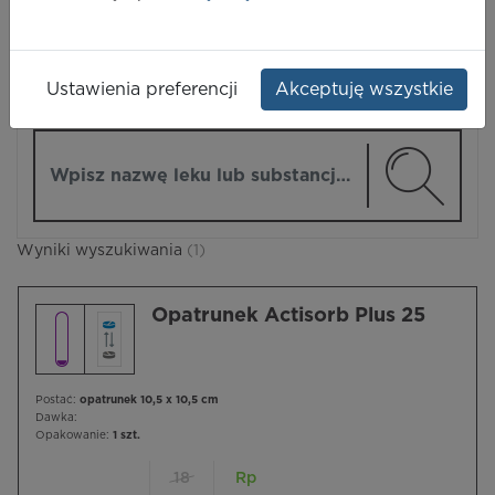
LEKI
Ustawienia preferencji
Akceptuję wszystkie
ZMIEŃ MODUŁ
Wpisz nazwę lub substancję czynną
Wyniki wyszukiwania
(1)
Opatrunek Actisorb Plus 25
Postać:
opatrunek 10,5 x 10,5 cm
Dawka:
Opakowanie:
1 szt.
18
Rp