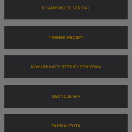
PHARMINDEX SZPITAL
TRENER RECEPT
KOMUNIKATY BEZPIECZEŃSTWA
DECYZJE GIF
FARMACEUTA