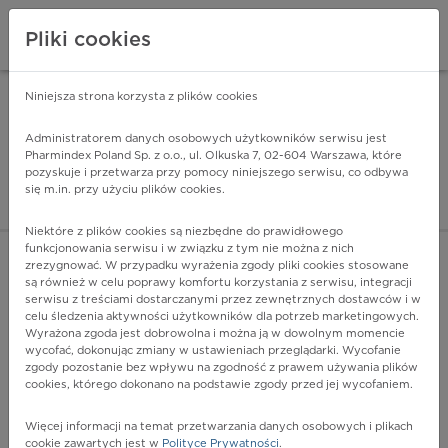
Pliki cookies
Niniejsza strona korzysta z plików cookies
Pharmindex Mobile
INSTALUJ
ZA DARMO - w Google Play
Administratorem danych osobowych użytkowników serwisu jest
Pharmindex Poland Sp. z o.o., ul. Olkuska 7, 02-604 Warszawa, które
pozyskuje i przetwarza przy pomocy niniejszego serwisu, co odbywa
Pharmindex - lider wi
się m.in. przy użyciu plików cookies.
ZALOGUJ SIĘ
ZAREJESTRUJ SIĘ
Niektóre z plików cookies są niezbędne do prawidłowego
funkcjonowania serwisu i w związku z tym nie można z nich
zrezygnować. W przypadku wyrażenia zgody pliki cookies stosowane
są również w celu poprawy komfortu korzystania z serwisu, integracji
serwisu z treściami dostarczanymi przez zewnętrznych dostawców i w
celu śledzenia aktywności użytkowników dla potrzeb marketingowych.
POKAŻ FILTRY
Wyrażona zgoda jest dobrowolna i można ją w dowolnym momencie
wycofać, dokonując zmiany w ustawieniach przeglądarki. Wycofanie
zgody pozostanie bez wpływu na zgodność z prawem używania plików
Pharmindex
cookies, którego dokonano na podstawie zgody przed jej wycofaniem.
lider wiedzy o lekach
Więcej informacji na temat przetwarzania danych osobowych i plikach
cookie zawartych jest w
Polityce Prywatności
.