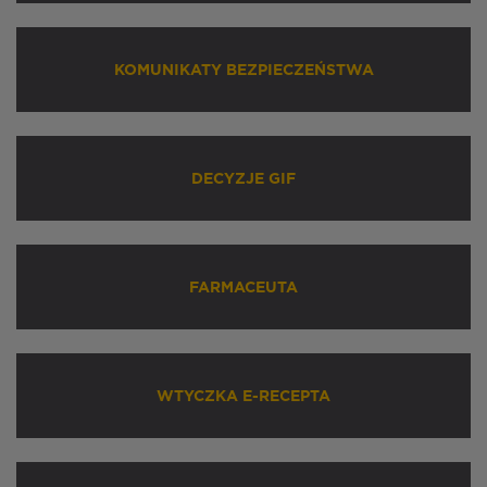
KOMUNIKATY BEZPIECZEŃSTWA
DECYZJE GIF
FARMACEUTA
WTYCZKA E-RECEPTA