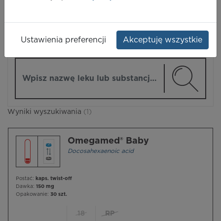
LEKI
Ustawienia preferencji
Akceptuję wszystkie
ZMIEŃ MODUŁ
Wpisz nazwę lub substancję czynną
Wyniki wyszukiwania
(1)
Omegamed® Baby
Docosahexaenoic acid
Postać:
kaps. twist-off
Dawka:
150 mg
Opakowanie:
30 szt.
18
RP