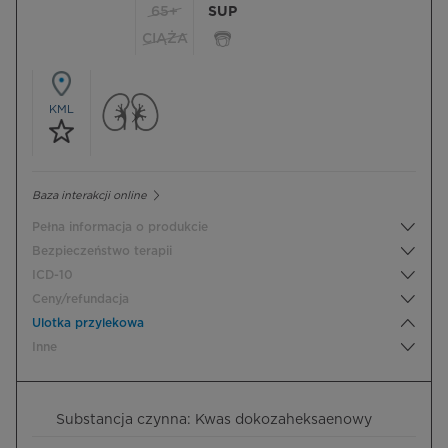
65+
SUP
CIĄŻA
KML
Baza interakcji online
Pełna informacja o produkcie
Bezpieczeństwo terapii
ICD-10
Ceny/refundacja
Ulotka przylekowa
Inne
Substancja czynna: Kwas dokozaheksaenowy