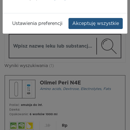
LEKI
Ustawienia preferencji
Akceptuję wszystkie
ZMIEŃ MODUŁ
Wpisz nazwę lub substancję czynną
Wyniki wyszukiwania
(1)
Olimel Peri N4E
Amino acids
,
Dextrose
,
Electrolytes
,
Fats
Postać:
emulsja do inf.
Dawka:
Opakowanie:
6 worków 1000 ml
18
Rp