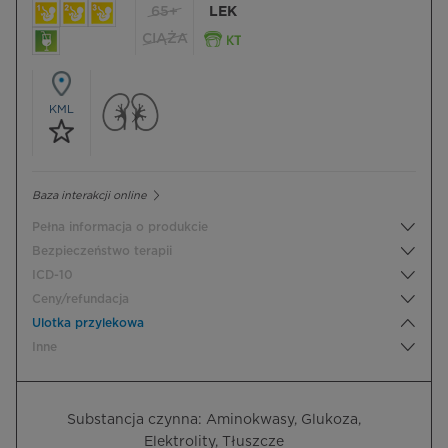
65+
LEK
CIĄŻA
KML
Baza interakcji online
Pełna informacja o produkcie
Bezpieczeństwo terapii
ICD-10
Ceny/refundacja
Ulotka przylekowa
Inne
Substancja czynna: Aminokwasy, Glukoza,
Elektrolity, Tłuszcze