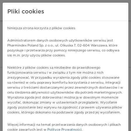
Pliki cookies
Niniejsza strona korzysta z plików cookies
Pharmindex Mobile
INSTALUJ
ZA DARMO - w Google Play
Administratorem danych osobowych użytkowników serwisu jest
Pharmindex Poland Sp. z o.o., ul. Olkuska 7, 02-604 Warszawa, które
pozyskuje i przetwarza przy pomocy niniejszego serwisu, co odbywa
Pharmindex - lider wi
się m.in. przy użyciu plików cookies.
ZALOGUJ SIĘ
ZAREJESTRUJ SIĘ
Niektóre z plików cookies są niezbędne do prawidłowego
funkcjonowania serwisu i w związku z tym nie można z nich
zrezygnować. W przypadku wyrażenia zgody pliki cookies stosowane
są również w celu poprawy komfortu korzystania z serwisu, integracji
serwisu z treściami dostarczanymi przez zewnętrznych dostawców i w
celu śledzenia aktywności użytkowników dla potrzeb marketingowych.
POKAŻ FILTRY
Wyrażona zgoda jest dobrowolna i można ją w dowolnym momencie
wycofać, dokonując zmiany w ustawieniach przeglądarki. Wycofanie
zgody pozostanie bez wpływu na zgodność z prawem używania plików
Pharmindex
cookies, którego dokonano na podstawie zgody przed jej wycofaniem.
lider wiedzy o lekach
Więcej informacji na temat przetwarzania danych osobowych i plikach
cookie zawartych jest w
Polityce Prywatności
.