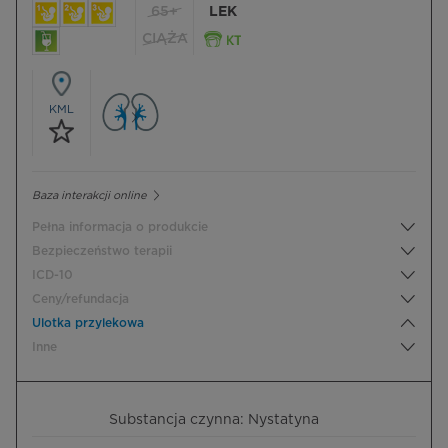
65+
LEK
CIĄŻA
KML
Baza interakcji online
Pełna informacja o produkcie
Bezpieczeństwo terapii
ICD-10
Ceny/refundacja
Ulotka przylekowa
Inne
Substancja czynna: Nystatyna