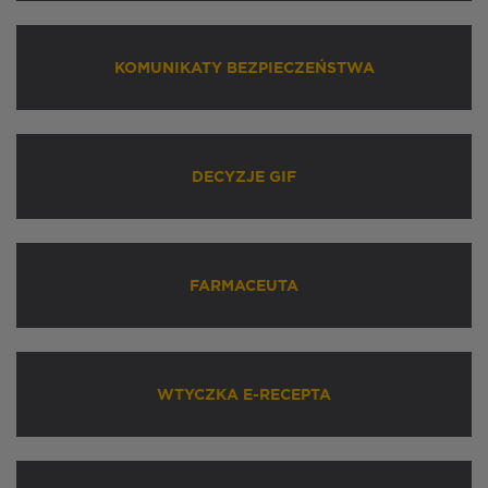
KOMUNIKATY BEZPIECZEŃSTWA
DECYZJE GIF
FARMACEUTA
WTYCZKA E-RECEPTA