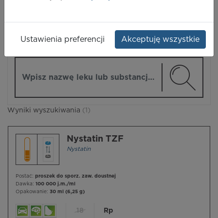
LEKI
Ustawienia preferencji
Akceptuję wszystkie
ZMIEŃ MODUŁ
Wpisz nazwę lub substancję czynną
Wyniki wyszukiwania
(1)
Nystatin TZF
Nystatin
Postać:
proszek do sporz. zaw. doustnej
Dawka:
100 000 j.m./ml
Opakowanie:
30 ml (6,25 g)
18
Rp