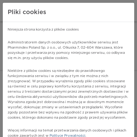
Pliki cookies
Niniejsza strona korzysta z plików cookies
Pharmindex Mobile
INSTALUJ
ZA DARMO - w Google Play
Administratorem danych osobowych użytkowników serwisu jest
Pharmindex Poland Sp. z o.o., ul. Olkuska 7, 02-604 Warszawa, które
pozyskuje i przetwarza przy pomocy niniejszego serwisu, co odbywa
Pharmindex - lider wi
się m.in. przy użyciu plików cookies.
ZALOGUJ SIĘ
ZAREJESTRUJ SIĘ
Niektóre z plików cookies są niezbędne do prawidłowego
funkcjonowania serwisu i w związku z tym nie można z nich
zrezygnować. W przypadku wyrażenia zgody pliki cookies stosowane
są również w celu poprawy komfortu korzystania z serwisu, integracji
serwisu z treściami dostarczanymi przez zewnętrznych dostawców i w
celu śledzenia aktywności użytkowników dla potrzeb marketingowych.
POKAŻ FILTRY
Wyrażona zgoda jest dobrowolna i można ją w dowolnym momencie
wycofać, dokonując zmiany w ustawieniach przeglądarki. Wycofanie
zgody pozostanie bez wpływu na zgodność z prawem używania plików
Pharmindex
cookies, którego dokonano na podstawie zgody przed jej wycofaniem.
lider wiedzy o lekach
Więcej informacji na temat przetwarzania danych osobowych i plikach
cookie zawartych jest w
Polityce Prywatności
.