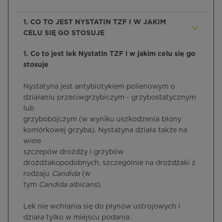
1. CO TO JEST NYSTATIN TZF I W JAKIM
CELU SIĘ GO STOSUJE
1. Co to jest lek Nystatin TZF i w jakim celu się go
stosuje
Nystatyna jest antybiotykiem polienowym o
działaniu przeciwgrzybiczym - grzybostatycznym
lub
grzybobójczym (w wyniku uszkodzenia błony
komórkowej grzyba). Nystatyna działa także na
wiele
szczepów drożdży i grzybów
drożdżakopodobnych, szczególnie na drożdżaki z
rodzaju
Candida
(w
tym
Candida albicans
).
Lek nie wchłania się do płynów ustrojowych i
działa tylko w miejscu podania.