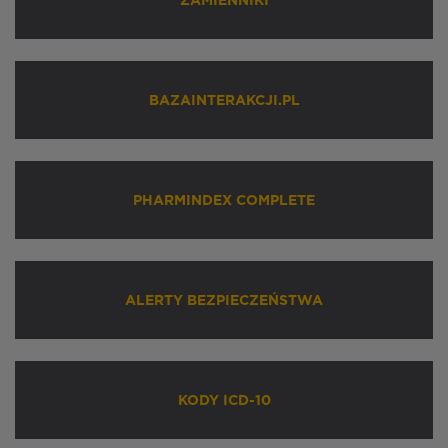
ZAMIENNIKI
BAZAINTERAKCJI.PL
PHARMINDEX COMPLETE
ALERTY BEZPIECZEŃSTWA
KODY ICD-10