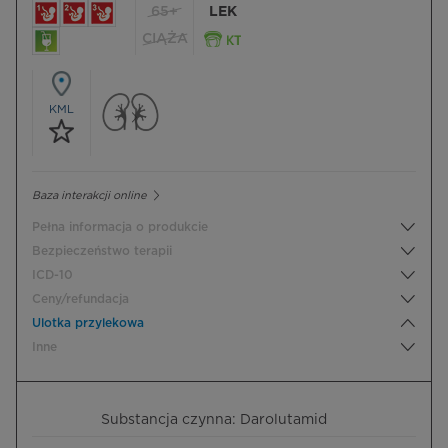
65+
LEK
CIĄŻA
KML
Baza interakcji online
Pełna informacja o produkcie
Bezpieczeństwo terapii
ICD-10
Ceny/refundacja
Ulotka przylekowa
Inne
Substancja czynna: Darolutamid