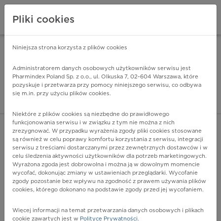
Pliki cookies
Niniejsza strona korzysta z plików cookies
Pharmindex Mobile
INSTALUJ
ZA DARMO - w Google Play
Administratorem danych osobowych użytkowników serwisu jest
Pharmindex Poland Sp. z o.o., ul. Olkuska 7, 02-604 Warszawa, które
pozyskuje i przetwarza przy pomocy niniejszego serwisu, co odbywa
Pharmindex - lider wi
się m.in. przy użyciu plików cookies.
ZALOGUJ SIĘ
ZAREJESTRUJ SIĘ
Niektóre z plików cookies są niezbędne do prawidłowego
funkcjonowania serwisu i w związku z tym nie można z nich
zrezygnować. W przypadku wyrażenia zgody pliki cookies stosowane
są również w celu poprawy komfortu korzystania z serwisu, integracji
serwisu z treściami dostarczanymi przez zewnętrznych dostawców i w
celu śledzenia aktywności użytkowników dla potrzeb marketingowych.
POKAŻ FILTRY
Wyrażona zgoda jest dobrowolna i można ją w dowolnym momencie
wycofać, dokonując zmiany w ustawieniach przeglądarki. Wycofanie
zgody pozostanie bez wpływu na zgodność z prawem używania plików
Pharmindex
cookies, którego dokonano na podstawie zgody przed jej wycofaniem.
lider wiedzy o lekach
Więcej informacji na temat przetwarzania danych osobowych i plikach
cookie zawartych jest w
Polityce Prywatności
.