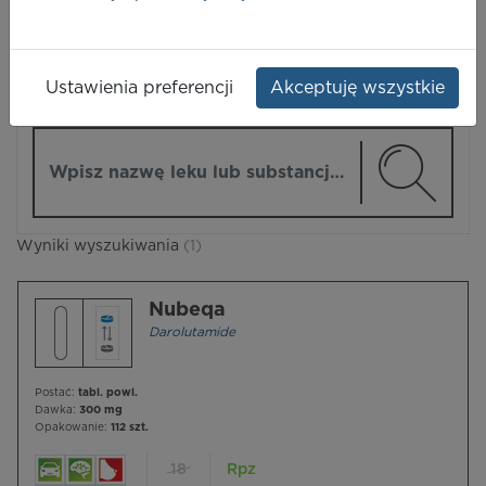
LEKI
Ustawienia preferencji
Akceptuję wszystkie
ZMIEŃ MODUŁ
Wpisz nazwę lub substancję czynną
Wyniki wyszukiwania
(1)
Nubeqa
Darolutamide
Postać:
tabl. powl.
Dawka:
300 mg
Opakowanie:
112 szt.
18
Rpz