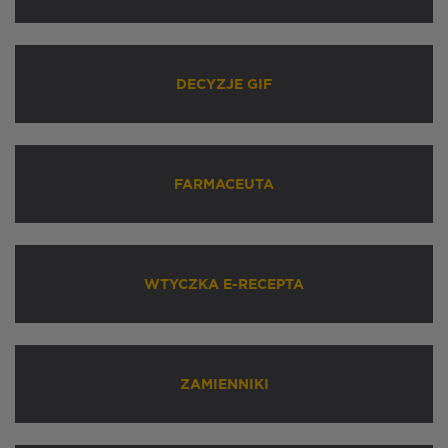
DECYZJE GIF
FARMACEUTA
WTYCZKA E-RECEPTA
ZAMIENNIKI