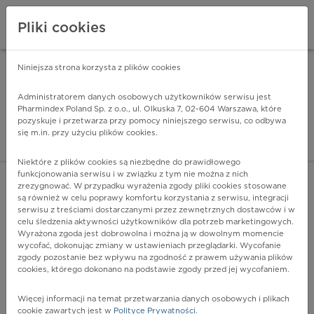
Pliki cookies
Niniejsza strona korzysta z plików cookies
Pharmindex Mobile
INSTALUJ
ZA DARMO - w Google Play
Administratorem danych osobowych użytkowników serwisu jest
Pharmindex Poland Sp. z o.o., ul. Olkuska 7, 02-604 Warszawa, które
pozyskuje i przetwarza przy pomocy niniejszego serwisu, co odbywa
Pharmindex - lider wi
się m.in. przy użyciu plików cookies.
ZALOGUJ SIĘ
ZAREJESTRUJ SIĘ
Niektóre z plików cookies są niezbędne do prawidłowego
funkcjonowania serwisu i w związku z tym nie można z nich
zrezygnować. W przypadku wyrażenia zgody pliki cookies stosowane
są również w celu poprawy komfortu korzystania z serwisu, integracji
serwisu z treściami dostarczanymi przez zewnętrznych dostawców i w
celu śledzenia aktywności użytkowników dla potrzeb marketingowych.
POKAŻ FILTRY
Wyrażona zgoda jest dobrowolna i można ją w dowolnym momencie
wycofać, dokonując zmiany w ustawieniach przeglądarki. Wycofanie
zgody pozostanie bez wpływu na zgodność z prawem używania plików
Pharmindex
cookies, którego dokonano na podstawie zgody przed jej wycofaniem.
lider wiedzy o lekach
Więcej informacji na temat przetwarzania danych osobowych i plikach
cookie zawartych jest w
Polityce Prywatności
.