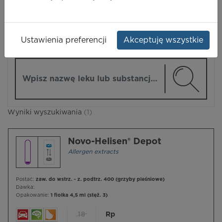
LEKI
Ustawienia preferencji
Akceptuję wszystkie
ZMIEŃ MODUŁ
Wpisz nazwę lub substancję czynną
Wyniki wyszukiwania
(1)
Novo-Helisen® Depot
Allergen extracts
Postać:
zaw. do wstrz. - z. podtrz. 400 (grzyby pleśniowe)
Dawka:
Opakowanie:
1 fiolka 4,5 ml (stęż. 3)
18
Rp