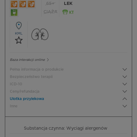
65+
LEK
CIĄŻA
KML
Baza interakcji online
Pełna informacja o produkcie
Bezpieczeństwo terapii
ICD-10
Ceny/refundacja
Ulotka przylekowa
Inne
Substancja czynna: Wyciągi alergenów