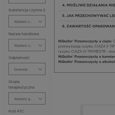
4. MOŻLIWE DZIAŁANIA N
Substancja czynna 2
5. JAK PRZECHOWYWAĆ LE
Wybierz substancję czynną
6. ZAWARTOŚĆ OPAKOWANI
Nazwa handlowa
NiQuitin® Przezroczysty a ciąża:
C
Wybierz nazwę handlową
przewyższają ryzyko, CIĄŻA II T
ryzyko, CIĄŻA III TRYMESTR - st
NiQuitin® Przezroczysty a karmie
Odpłatność
NiQuitin® Przezroczysty a alkoho
Dowolna
Grupa
terapeutyczna
Wybierz grupę terapeutyczną
Kod ATC