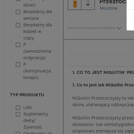
Przezroczy
dzieci
Nicotine
Bezpłatny dla
seniora
Bezpłatny dla
Pełna informacja o produkcie
Bezp
kobiet w
ciąży
P
(samodzielna
ordynacja)
P
(kontynuacja
1. CO TO JEST NIQUITIN® 
terapii)
1. Co to jest lek NiQuitin Prz
TYP PRODUKTU
NiQuitin Przezroczysty to le
skórę, ułatwiający odzwyczaje
Leki
Suplementy
NiQuitin Przezroczysty przez
diety/
dziesięcio- lub ośmiotygodni
Żywność
stopniowo zmniejsza się zapo