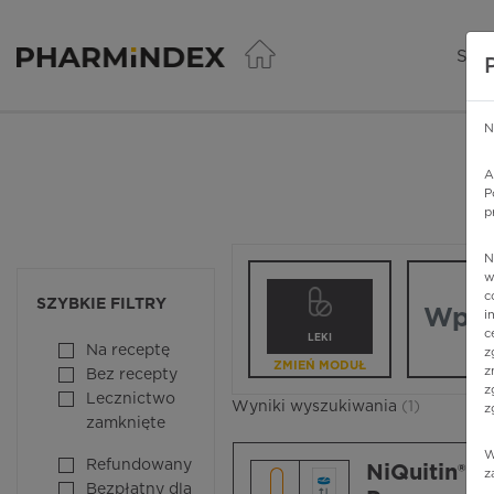
Pharmindex - lider wi
SER
N
A
P
p
N
Wpisz nazw
w
c
SZYBKIE FILTRY
i
c
LEKI
Na receptę
z
ZMIEŃ MODUŁ
z
Bez recepty
z
Lecznictwo
Wyniki wyszukiwania
(1)
z
zamknięte
W
Refundowany
NiQuitin®
z
Bezpłatny dla