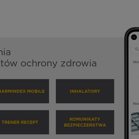
nia
istów ochrony zdrowia
HARMINDEX MOBILE
INHALATORY
KOMUNIKATY
TRENER RECEPT
BEZPIECZEŃSTWA