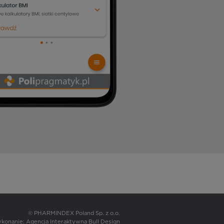
© PHARMINDEX Poland Sp. z o.o.
wykonanie:
Agencja Interaktywna Bull Design