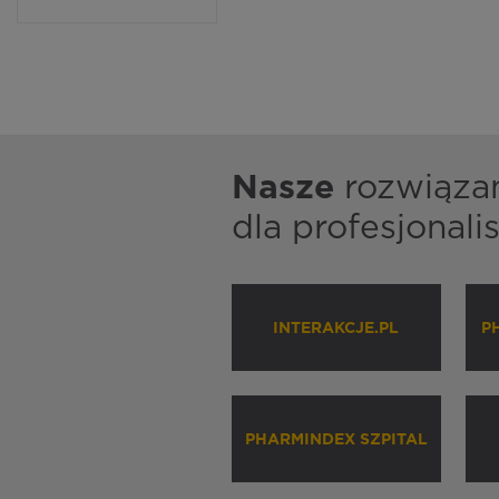
Nasze
rozwiąza
dla profesjonal
INTERAKCJE.PL
P
PHARMINDEX SZPITAL