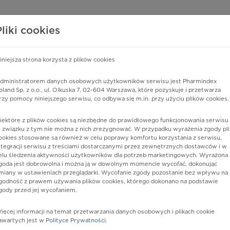
edzy o lekach
WISY PHARMINDEX
DATA LICENSING
SKLEP
Pliki cookies
iniejsza strona korzysta z plików cookies
Pharmindex
dministratorem danych osobowych użytkowników serwisu jest Pharmindex
oland Sp. z o.o., ul. Olkuska 7, 02-604 Warszawa, które pozyskuje i przetwarza
lider wiedzy o lekach
rzy pomocy niniejszego serwisu, co odbywa się m.in. przy użyciu plików cookies.
iektóre z plików cookies są niezbędne do prawidłowego funkcjonowania serwisu 
ę lub substancję czynną
 związku z tym nie można z nich zrezygnować. W przypadku wyrażenia zgody pli
ookies stosowane są również w celu poprawy komfortu korzystania z serwisu,
ntegracji serwisu z treściami dostarczanymi przez zewnętrznych dostawców i w
elu śledzenia aktywności użytkowników dla potrzeb marketingowych. Wyrażona
goda jest dobrowolna i można ją w dowolnym momencie wycofać, dokonując
miany w ustawieniach przeglądarki. Wycofanie zgody pozostanie bez wpływu na
godność z prawem używania plików cookies, którego dokonano na podstawie
gody przed jej wycofaniem.
ięcej informacji na temat przetwarzania danych osobowych i plikach cookie
Postać:
system transdermalny
awartych jest w
Polityce Prywatności
.
Dawka:
21 mg/24 h