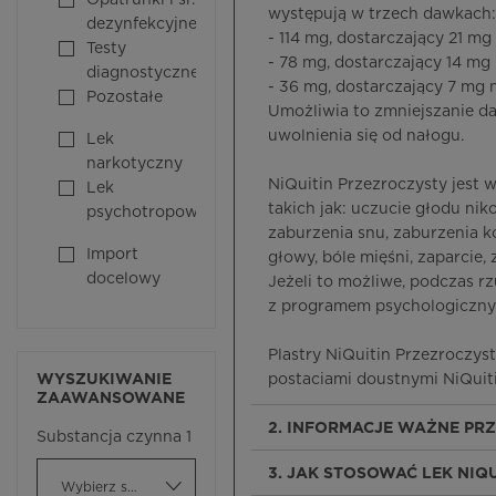
Opatrunki i śr.
występują w trzech dawkach:
dezynfekcyjne
- 114 mg, dostarczający 21 mg
Testy
- 78 mg, dostarczający 14 mg
diagnostyczne
- 36 mg, dostarczający 7 mg 
Pozostałe
Umożliwia to zmniejszanie da
uwolnienia się od nałogu.
Lek
narkotyczny
NiQuitin Przezroczysty jest 
Lek
takich jak: uczucie głodu ni
psychotropowy
zaburzenia snu, zaburzenia k
Import
głowy, bóle mięśni, zaparcie,
docelowy
Jeżeli to możliwe, podczas r
z programem psychologicznym
Plastry NiQuitin Przezroczys
WYSZUKIWANIE
postaciami doustnymi NiQuiti
ZAAWANSOWANE
2. INFORMACJE WAŻNE PR
Substancja czynna 1
3. JAK STOSOWAĆ LEK NIQ
Wybierz substancję czynną