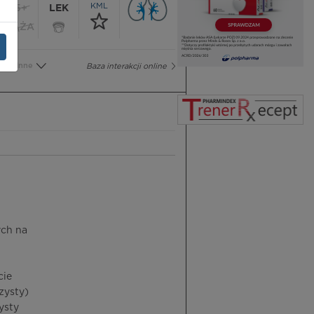
KML
65+
LEK
CIĄŻA
Inne
Baza interakcji online
ych na
cie
zysty)
ysty