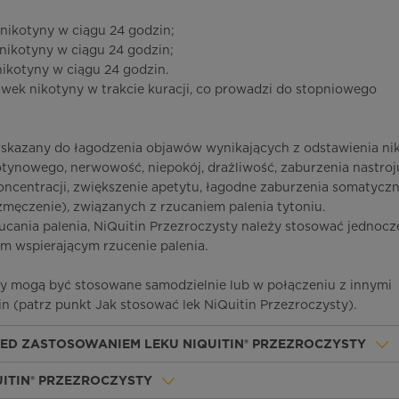
 nikotyny w ciągu 24 godzin;
 nikotyny w ciągu 24 godzin;
nikotyny w ciągu 24 godzin.
wek nikotyny w trakcie kuracji, co prowadzi do stopniowego
wskazany do łagodzenia objawów wynikających z odstawienia nik
kotynowego, nerwowość, niepokój, drażliwość, zaburzenia nastroj
oncentracji, zwiększenie apetytu, łagodne zaburzenia somatyczn
 zmęczenie), związanych z rzucaniem palenia tytoniu.
zucania palenia, NiQuitin Przezroczysty należy stosować jednocz
 wspierającym rzucenie palenia.
ty mogą być stosowane samodzielnie lub w połączeniu z innymi
n (patrz punkt Jak stosować lek NiQuitin Przezroczysty).
ZED ZASTOSOWANIEM LEKU NIQUITIN® PRZEZROCZYSTY
UITIN® PRZEZROCZYSTY