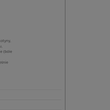
otyny,
u,
e (bóle
eśnie