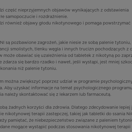
dzi część nieprzyjemnych objawów wynikających z odstawienia
łe samopoczucie i rozdrażnienie.
odzi również objawy głodu nikotynowego i pomaga powstrzymać
INI są pozbawione zagrożeń, jakie niesie ze sobą palenie tytoniu,
ancji smolistych, tlenku węgla i innych trucizn pochodzących z
 może obawiać się uzależnienia od tabletek z nikotyną po zapr
 zdarza się bardzo rzadko i nawet, jeśli wystąpi, jest mniej szko
okonania niż palenie tytoniu.
em można zwiększyć poprzez udział w programie psychologicz
ia. Aby uzyskać informacje na temat psychologicznego program
ia należy skontaktować się z lekarzem lub farmaceutą.
 sobą żadnych korzyści dla zdrowia. Dlatego zdecydowanie lepiej 
 nikotynowej terapii zastępczej, takiej jak tabletki do ssania Ni
ży pamiętać, że niebezpieczeństwo związane z paleniem tytoniu
żądane mogące wystąpić podczas stosowania nikotynowej terapii