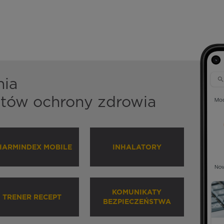
nia
istów ochrony zdrowia
HARMINDEX MOBILE
INHALATORY
KOMUNIKATY
TRENER RECEPT
BEZPIECZEŃSTWA