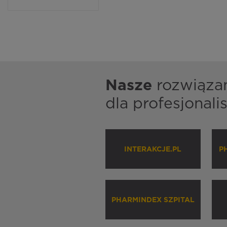
Nasze
rozwiąza
dla profesjonal
INTERAKCJE.PL
P
PHARMINDEX SZPITAL