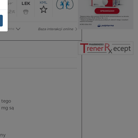
KML
65+
LEK
CIĄŻA
Inne
Baza interakcji online
u tego
4 mg są
yny