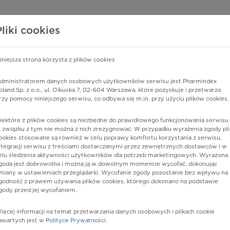
edzy o lekach
WISY PHARMINDEX
DATA LICENSING
SKLEP
Pliki cookies
iniejsza strona korzysta z plików cookies
Pharmindex
dministratorem danych osobowych użytkowników serwisu jest Pharmindex
oland Sp. z o.o., ul. Olkuska 7, 02-604 Warszawa, które pozyskuje i przetwarza
lider wiedzy o lekach
rzy pomocy niniejszego serwisu, co odbywa się m.in. przy użyciu plików cookies.
iektóre z plików cookies są niezbędne do prawidłowego funkcjonowania serwisu 
ę lub substancję czynną
 związku z tym nie można z nich zrezygnować. W przypadku wyrażenia zgody pli
ookies stosowane są również w celu poprawy komfortu korzystania z serwisu,
ntegracji serwisu z treściami dostarczanymi przez zewnętrznych dostawców i w
elu śledzenia aktywności użytkowników dla potrzeb marketingowych. Wyrażona
goda jest dobrowolna i można ją w dowolnym momencie wycofać, dokonując
miany w ustawieniach przeglądarki. Wycofanie zgody pozostanie bez wpływu na
godność z prawem używania plików cookies, którego dokonano na podstawie
gody przed jej wycofaniem.
ięcej informacji na temat przetwarzania danych osobowych i plikach cookie
INI
Postać:
tabl. do ssania
awartych jest w
Polityce Prywatności
.
Dawka:
4 mg