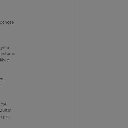
 ochotę
 dymu
zestaniu
dliwe
nym
u
jest
Quitin
 jest