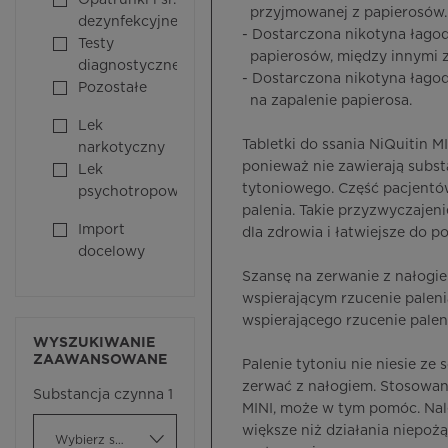
Opatrunki i śr.
przyjmowanej z papierosów.
dezynfekcyjne
- Dostarczona nikotyna łago
Testy
papierosów, między innymi z
diagnostyczne
- Dostarczona nikotyna łag
Pozostałe
na zapalenie papierosa.
Lek
Tabletki do ssania NiQuitin M
narkotyczny
ponieważ nie zawierają subst
Lek
tytoniowego. Część pacjentów
psychotropowy
palenia. Takie przyzwyczajenie
Import
dla zdrowia i łatwiejsze do p
docelowy
Szansę na zerwanie z nałogi
wspierającym rzucenie palen
wspierającego rzucenie palen
WYSZUKIWANIE
ZAAWANSOWANE
Palenie tytoniu nie niesie ze
zerwać z nałogiem. Stosowanie
Substancja czynna 1
MINI, może w tym pomóc. Nale
większe niż działania niepo
Wybierz substancję czynną