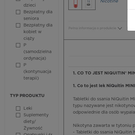
Nicotine
dzieci
Bezpłatny dla
seniora
Bezpłatny dla
Pełna informacja o produkcie
Bezp
kobiet w
ciąży
P
(samodzielna
ordynacja)
P
(kontynuacja
1. CO TO JEST NIQUITIN® M
terapii)
1. Co to jest lek NiQuitin MIN
TYP PRODUKTU
Tabletki do ssania NiQuitin 
typu nazywane jest nikotynow
Leki
odpowiednie dla osób wypalaj
Suplementy
diety/
Nikotyna zawarta w tytoniu p
Żywność
- Tabletki do ssania NiQuitin