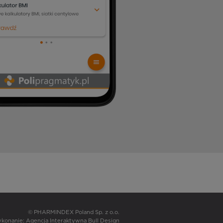
© PHARMINDEX Poland Sp. z o.o.
wykonanie:
Agencja Interaktywna Bull Design