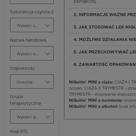
zastępczej.
Substancja czynna 2
2. INFORMACJE WAŻNE PRZ
Wybierz substancję czynną
3. JAK STOSOWAĆ LEK NIQU
4. MOŻLIWE DZIAŁANIA N
Nazwa handlowa
5. JAK PRZECHOWYWAĆ LEK
Wybierz nazwę handlową
6. ZAWARTOŚĆ OPAKOWANI
Odpłatność
Dowolna
NiQuitin® MINI a ciąża:
CIĄŻA I TR
ryzyko, CIĄŻA II TRYMESTR - stos
TRYMESTR - stosowanie dopuszczo
Grupa
NiQuitin® MINI a karmienie:
stoso
terapeutyczna
NiQuitin® MINI a alkohol:
brak inf
Wybierz grupę terapeutyczną
Kod ATC