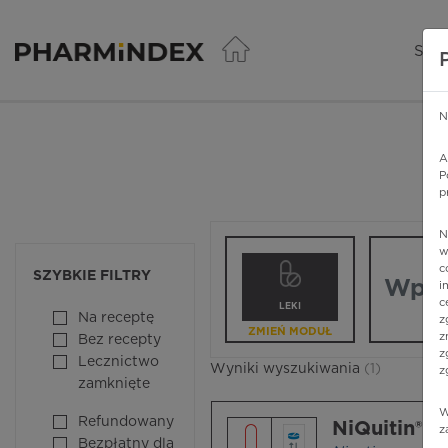
Pharmindex - lider wi
SER
N
A
P
p
N
Wpisz nazw
w
c
SZYBKIE FILTRY
i
c
LEKI
Na receptę
z
ZMIEŃ MODUŁ
z
Bez recepty
z
Lecznictwo
Wyniki wyszukiwania
(1)
z
zamknięte
W
Refundowany
NiQuitin® M
z
Bezpłatny dla