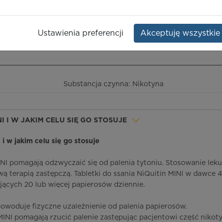
Opakowanie:
60 szt.
Ustawienia preferencji
Akceptuję wszystkie
ieczeństwo terapii
ICD-10
Ceny/refundacja
Ulotka przylekowa
Substancja czynna: Nikotyna
INI I W JAKIM CELU SIĘ GO STOSUJE
I i w jakim celu się go stosuje
MINI pomagają odzwyczaić się od palenia tytoniu. Stosowanie lek
ą terapią zastępczą. Tabletki do ssania NiQuitin MINI w dawce 
ących 20 lub więcej papierosów dziennie.
owoduje fizyczne uzależnienie od palenia papierosów.
 MINI pomagają rzucić palenie zastępując pacjentowi część nikot