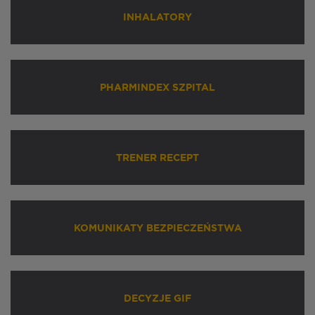
INHALATORY
PHARMINDEX SZPITAL
TRENER RECEPT
KOMUNIKATY BEZPIECZEŃSTWA
DECYZJE GIF