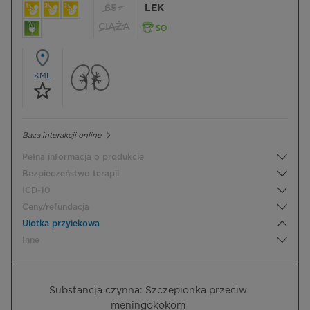
65+
LEK
CIĄŻA
KML
Baza interakcji online
Pełna informacja o produkcie
Bezpieczeństwo terapii
ICD-10
Ceny/refundacja
Ulotka przylekowa
Inne
Substancja czynna: Szczepionka przeciw
meningokokom