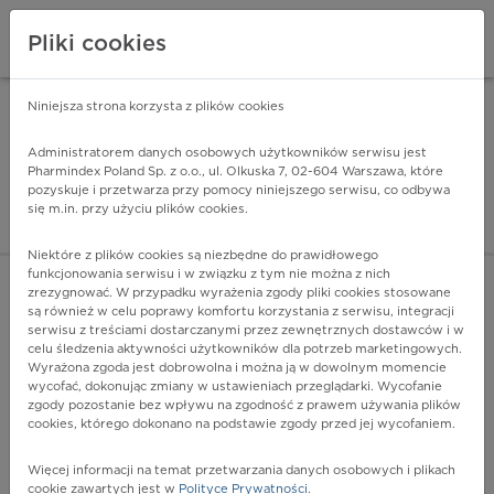
Pliki cookies
Niniejsza strona korzysta z plików cookies
Pharmindex Mobile
INSTALUJ
ZA DARMO - w Google Play
Administratorem danych osobowych użytkowników serwisu jest
Pharmindex Poland Sp. z o.o., ul. Olkuska 7, 02-604 Warszawa, które
pozyskuje i przetwarza przy pomocy niniejszego serwisu, co odbywa
Pharmindex - lider wi
się m.in. przy użyciu plików cookies.
ZALOGUJ SIĘ
ZAREJESTRUJ SIĘ
Niektóre z plików cookies są niezbędne do prawidłowego
funkcjonowania serwisu i w związku z tym nie można z nich
zrezygnować. W przypadku wyrażenia zgody pliki cookies stosowane
są również w celu poprawy komfortu korzystania z serwisu, integracji
serwisu z treściami dostarczanymi przez zewnętrznych dostawców i w
celu śledzenia aktywności użytkowników dla potrzeb marketingowych.
POKAŻ FILTRY
Wyrażona zgoda jest dobrowolna i można ją w dowolnym momencie
wycofać, dokonując zmiany w ustawieniach przeglądarki. Wycofanie
zgody pozostanie bez wpływu na zgodność z prawem używania plików
Pharmindex
cookies, którego dokonano na podstawie zgody przed jej wycofaniem.
lider wiedzy o lekach
Więcej informacji na temat przetwarzania danych osobowych i plikach
cookie zawartych jest w
Polityce Prywatności
.