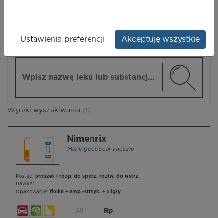
LEKI
Ustawienia preferencji
Akceptuję wszystkie
ZMIEŃ MODUŁ
Wpisz nazwę lub substancję czynną
Wyniki wyszukiwania
(1)
Nimenrix
Meningococcal vaccine
Postać:
proszek i rozp. do sporz. roztw. do wstrz.
Dawka:
Opakowanie:
fiolka + amp.-strzyk. + 2 igły
18
Rp