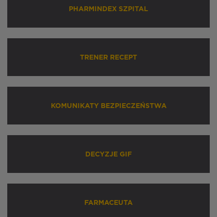
PHARMINDEX SZPITAL
TRENER RECEPT
KOMUNIKATY BEZPIECZEŃSTWA
DECYZJE GIF
FARMACEUTA