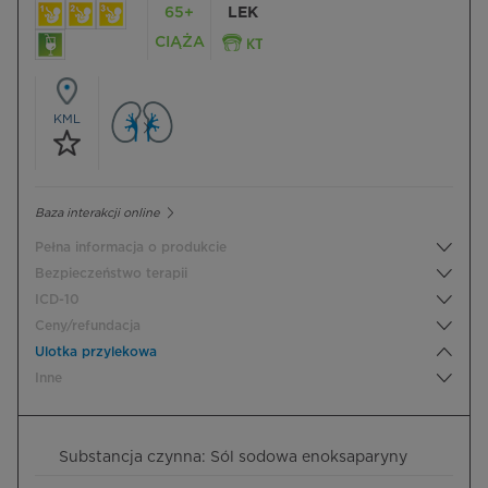
65+
LEK
CIĄŻA
KML
Baza interakcji online
Pełna informacja o produkcie
Bezpieczeństwo terapii
ICD-10
Ceny/refundacja
Ulotka przylekowa
Inne
Substancja czynna: Sól sodowa enoksaparyny