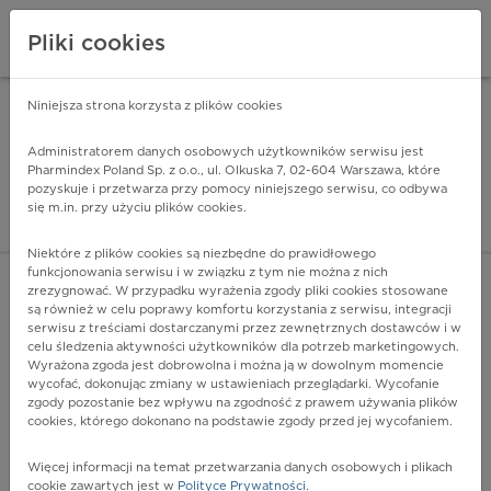
Pliki cookies
Niniejsza strona korzysta z plików cookies
Pharmindex Mobile
INSTALUJ
ZA DARMO - w Google Play
Administratorem danych osobowych użytkowników serwisu jest
Pharmindex Poland Sp. z o.o., ul. Olkuska 7, 02-604 Warszawa, które
pozyskuje i przetwarza przy pomocy niniejszego serwisu, co odbywa
Pharmindex - lider wi
się m.in. przy użyciu plików cookies.
ZALOGUJ SIĘ
ZAREJESTRUJ SIĘ
Niektóre z plików cookies są niezbędne do prawidłowego
funkcjonowania serwisu i w związku z tym nie można z nich
zrezygnować. W przypadku wyrażenia zgody pliki cookies stosowane
są również w celu poprawy komfortu korzystania z serwisu, integracji
serwisu z treściami dostarczanymi przez zewnętrznych dostawców i w
celu śledzenia aktywności użytkowników dla potrzeb marketingowych.
POKAŻ FILTRY
Wyrażona zgoda jest dobrowolna i można ją w dowolnym momencie
wycofać, dokonując zmiany w ustawieniach przeglądarki. Wycofanie
zgody pozostanie bez wpływu na zgodność z prawem używania plików
Pharmindex
cookies, którego dokonano na podstawie zgody przed jej wycofaniem.
lider wiedzy o lekach
Więcej informacji na temat przetwarzania danych osobowych i plikach
cookie zawartych jest w
Polityce Prywatności
.