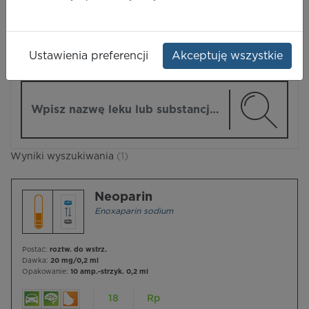
LEKI
Ustawienia preferencji
Akceptuję wszystkie
ZMIEŃ MODUŁ
Wpisz nazwę lub substancję czynną
Wyniki wyszukiwania
(1)
Neoparin
Enoxaparin sodium
Postać:
roztw. do wstrz.
Dawka:
20 mg/0,2 ml
Opakowanie:
10 amp.-strzyk. 0,2 ml
18
Rp