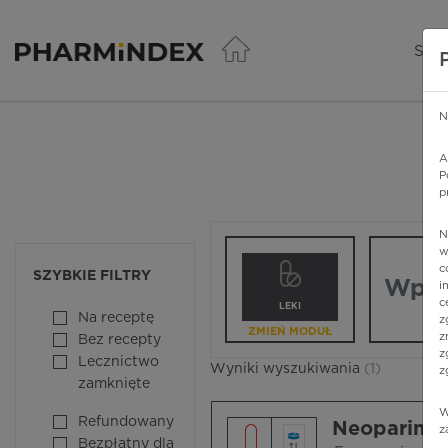
Pharmindex - lider wi
SER
N
A
P
p
N
Wpisz nazw
w
c
SZYBKIE FILTRY
i
c
LEKI
Na receptę
z
ZMIEŃ MODUŁ
z
Bez recepty
z
Lecznictwo
Wyniki wyszukiwania
(1)
z
zamknięte
W
Refundowany
Neoparin F
z
Bezpłatny dla