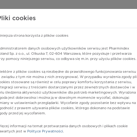
edzy o lekach
WISY PHARMINDEX
DATA LICENSING
SKLEP
Pliki cookies
iniejsza strona korzysta z plików cookies
Pharmindex
dministratorem danych osobowych użytkowników serwisu jest Pharmindex
oland Sp. z o.o., ul. Olkuska 7, 02-604 Warszawa, które pozyskuje i przetwarza
lider wiedzy o lekach
rzy pomocy niniejszego serwisu, co odbywa się m.in. przy użyciu plików cookies.
iektóre z plików cookies są niezbędne do prawidłowego funkcjonowania serwisu 
ę lub substancję czynną
 związku z tym nie można z nich zrezygnować. W przypadku wyrażenia zgody pli
ookies stosowane są również w celu poprawy komfortu korzystania z serwisu,
ntegracji serwisu z treściami dostarczanymi przez zewnętrznych dostawców i w
elu śledzenia aktywności użytkowników dla potrzeb marketingowych. Wyrażona
goda jest dobrowolna i można ją w dowolnym momencie wycofać, dokonując
miany w ustawieniach przeglądarki. Wycofanie zgody pozostanie bez wpływu na
godność z prawem używania plików cookies, którego dokonano na podstawie
gody przed jej wycofaniem.
ięcej informacji na temat przetwarzania danych osobowych i plikach cookie
orte
Postać:
roztw. do wstrz.
awartych jest w
Polityce Prywatności
.
Dawka:
150 mg/ml