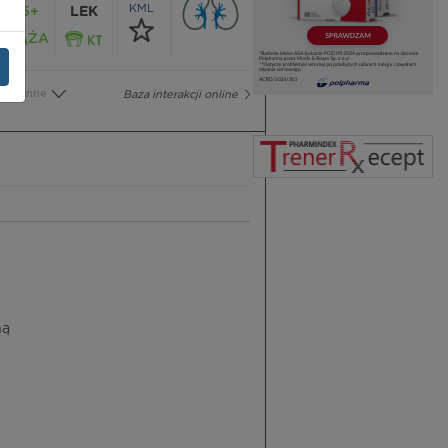
KML
65+
LEK
CIĄŻA
Inne
Baza interakcji online
ną