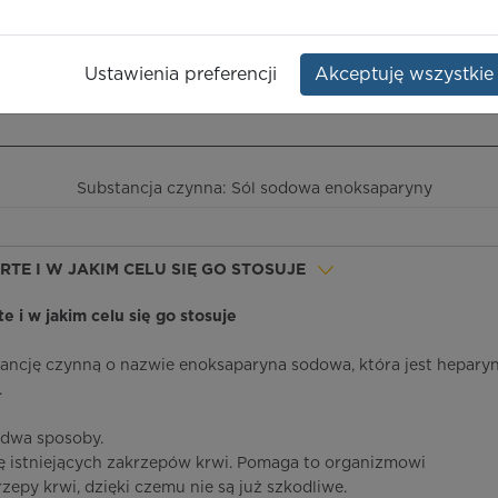
ium
Opakowanie:
10 amp.-strzyk.
Ustawienia preferencji
Akceptuję wszystkie
ieczeństwo terapii
ICD-10
Ceny/refundacja
Ulotka przylekowa
Substancja czynna: Sól sodowa enoksaparyny
ORTE I W JAKIM CELU SIĘ GO STOSUJE
te i w jakim celu się go stosuje
tancję czynną o nazwie enoksaparyna sodowa, która jest hepary
.
 dwa sposoby.
ię istniejących zakrzepów krwi. Pomaga to organizmowi
epy krwi, dzięki czemu nie są już szkodliwe.