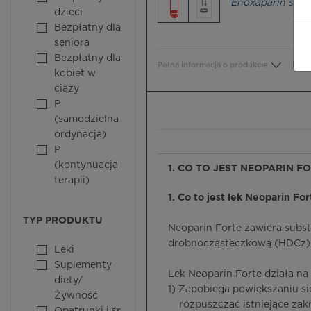
Enoxaparin sod
dzieci
Bezpłatny dla
seniora
Bezpłatny dla
Pełna informacja o produkcie
Bezp
kobiet w
ciąży
P
(samodzielna
ordynacja)
P
(kontynuacja
1. CO TO JEST NEOPARIN F
terapii)
1. Co to jest lek Neoparin For
TYP PRODUKTU
Neoparin Forte zawiera subs
drobnocząsteczkową (HDCz)
Leki
Suplementy
Lek Neoparin Forte działa na
diety/
1) Zapobiega powiększaniu s
Żywność
rozpuszczać istniejące zakrz