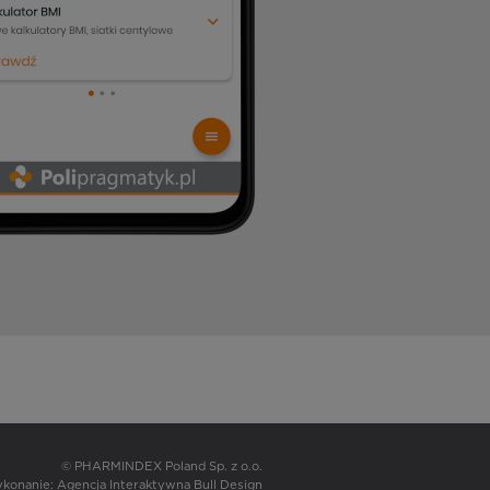
© PHARMINDEX Poland Sp. z o.o.
wykonanie:
Agencja Interaktywna Bull Design