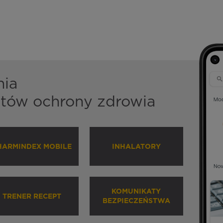
nia
istów ochrony zdrowia
HARMINDEX MOBILE
INHALATORY
KOMUNIKATY
TRENER RECEPT
BEZPIECZEŃSTWA