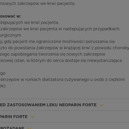
 nowych zakrzepów we krwi pacjenta.
tosować w:
tępujących we krwi pacjenta.
ę zakrzepów we krwi pacjenta w następujących przypadkach:
rurgicznym
y, gdy pacjent ma ograniczone możliwości poruszania się
szło do powstania zakrzepów w krążącej krwi z powodu chorob
ego zapobiegania tworzenia się nowych zakrzepów
siowej (stan, w którym do serca dostaje się niewystarczająca
ego
 skrzepów w rurkach dializatora (używanego u osób z ciężkimi
k).
ZED ZASTOSOWANIEM LEKU NEOPARIN FORTE
PARIN FORTE
IEPOŻĄDANE