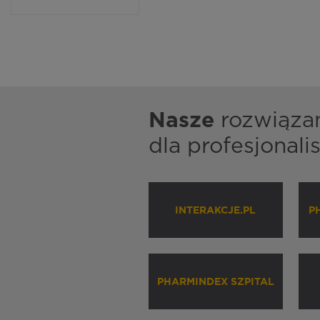
Nasze
rozwiąza
dla profesjonal
INTERAKCJE.PL
P
PHARMINDEX SZPITAL