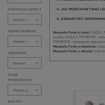
Substancja czynna 2
5. JAK PRZECHOWYWAĆ LE
6. ZAWARTOŚĆ OPAKOWANI
Wybierz substancję czynną
Nazwa handlowa
Neoparin Forte a ciąża:
CIĄŻA I T
ryzyko, CIĄŻA II TRYMESTR - stos
Wybierz nazwę handlową
TRYMESTR - stosowanie dopuszczo
Neoparin Forte a karmienie:
stos
Neoparin Forte a alkohol:
brak in
Odpłatność
Dowolna
Grupa
terapeutyczna
Wybierz grupę terapeutyczną
Kod ATC