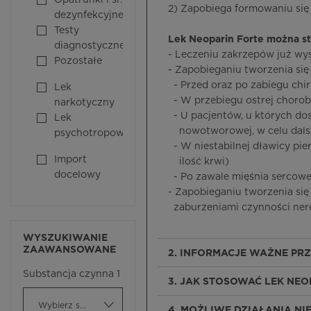
Opatrunki i śr.
2) Zapobiega formowaniu się
dezynfekcyjne
Testy
Lek Neoparin Forte można s
diagnostyczne
- Leczeniu zakrzepów już wys
Pozostałe
- Zapobieganiu tworzenia si
- Przed oraz po zabiegu chi
Lek
- W przebiegu ostrej chorob
narkotyczny
- U pacjentów, u których do
Lek
nowotworowej, w celu dalsz
psychotropowy
- W niestabilnej dławicy pier
Import
ilość krwi)
docelowy
- Po zawale mięśnia sercow
- Zapobieganiu tworzenia się
zaburzeniami czynności nere
WYSZUKIWANIE
ZAAWANSOWANE
2. INFORMACJE WAŻNE PR
Substancja czynna 1
3. JAK STOSOWAĆ LEK NEO
Wybierz substancję czynną
4. MOŻLIWE DZIAŁANIA N