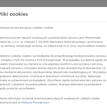
edzy o lekach
WISY PHARMINDEX
DATA LICENSING
SKLEP
Pliki cookies
iniejsza strona korzysta z plików cookies
Pharmindex
dministratorem danych osobowych użytkowników serwisu jest Pharmindex
oland Sp. z o.o., ul. Olkuska 7, 02-604 Warszawa, które pozyskuje i przetwarza
lider wiedzy o lekach
rzy pomocy niniejszego serwisu, co odbywa się m.in. przy użyciu plików cookies.
iektóre z plików cookies są niezbędne do prawidłowego funkcjonowania serwisu 
ę lub substancję czynną
 związku z tym nie można z nich zrezygnować. W przypadku wyrażenia zgody pli
ookies stosowane są również w celu poprawy komfortu korzystania z serwisu,
ntegracji serwisu z treściami dostarczanymi przez zewnętrznych dostawców i w
elu śledzenia aktywności użytkowników dla potrzeb marketingowych. Wyrażona
goda jest dobrowolna i można ją w dowolnym momencie wycofać, dokonując
miany w ustawieniach przeglądarki. Wycofanie zgody pozostanie bez wpływu na
godność z prawem używania plików cookies, którego dokonano na podstawie
gody przed jej wycofaniem.
ięcej informacji na temat przetwarzania danych osobowych i plikach cookie
ro plus 1
Postać:
płyn
awartych jest w
Polityce Prywatności
.
Dawka: