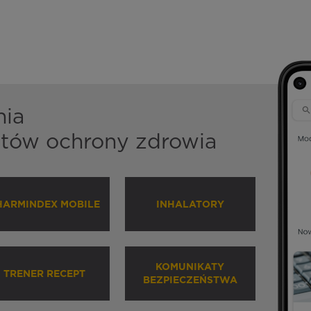
nia
istów ochrony zdrowia
HARMINDEX MOBILE
INHALATORY
KOMUNIKATY
TRENER RECEPT
BEZPIECZEŃSTWA