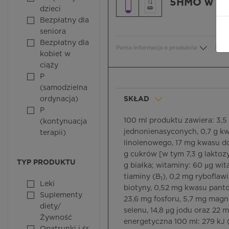
5HMO w pł
dzieci
Bezpłatny dla
seniora
Bezpłatny dla
Pełna informacja o produkcie
Bezp
kobiet w
ciąży
P
(samodzielna
ordynacja)
SKŁAD
P
100 ml produktu zawiera: 3,
(kontynuacja
jednonienasyconych, 0,7 g k
terapii)
linolenowego, 17 mg kwasu 
g cukrów [w tym 7,3 g laktozy]
TYP PRODUKTU
g białka; witaminy: 60 µg wit
tiaminy (B
), 0,2 mg ryboflaw
1
Leki
biotyny, 0,52 mg kwasu panto
Suplementy
23,6 mg fosforu, 5,7 mg magn
diety/
selenu, 14,8 µg jodu oraz 22 
Żywność
energetyczna 100 ml: 279 kJ (