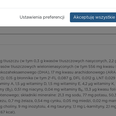
ynie
Opakowanie:
200 ml
Ustawienia preferencji
Akceptuję wszystkie
ieczeństwo terapii
ICD-10
Ceny/refundacja
Ulotka przylekowa
5 g tłuszczu (w tym 0,3 g kwasów tłuszczowych nasyconych, 2,
wasów tłuszczowych wielonienasyconych (w tym 556 mg kwasu 
dokozaheksaenowego (DHA), 17 mg kwasu arachidonowego (ARA)
); 0,15 g błonnika (w tym 2'-FL 0,087 g, DFL 0,012 g, LNT 0,029 g,
aminy A, 1,5 µg witaminy D, 1,5 mg witaminy E, 4,2 µg witaminy K
iny (B
), 0,51 mg niacyny, 0,04 mg witaminy B
, 13,3 µg kwasu fo
2
6
tenowego; składniki mineralne: 21,3 mg sodu, 77 mg potasu, 50,
ezu, 0,7 mg żelaza, 0,54 mg cynku, 0,05 mg miedzi, 0,02 mg man
mg choliny, 9 mg inozytolu, 4 mg tauryny, 1,1 mg L-karnityny, 2,1
67 kcal).