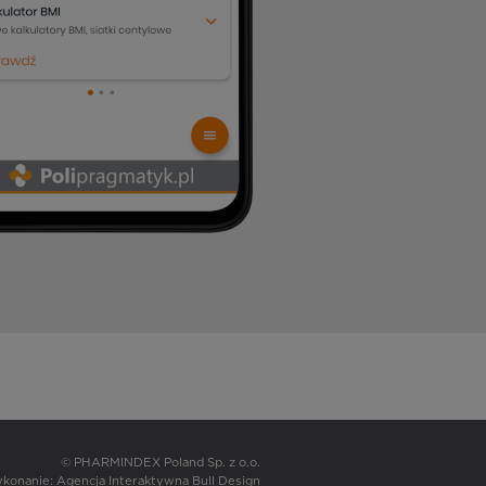
© PHARMINDEX Poland Sp. z o.o.
wykonanie:
Agencja Interaktywna Bull Design