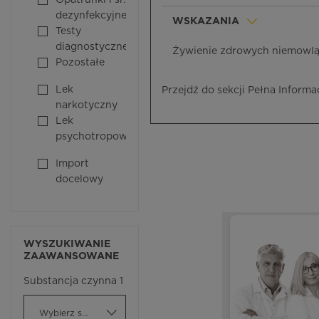
Opatrunki i śr.
dezynfekcyjne
WSKAZANIA
Testy
diagnostyczne
Żywienie zdrowych niemowląt 
Pozostałe
Lek
Przejdź do sekcji Pełna Informa
narkotyczny
Lek
psychotropowy
Import
docelowy
WYSZUKIWANIE
ZAAWANSOWANE
Substancja czynna 1
Wybierz substancję czynną