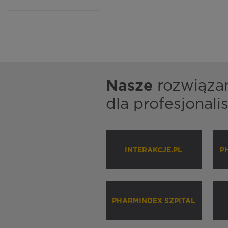
Nasze
rozwiąza
dla profesjonal
INTERAKCJE.PL
P
PHARMINDEX SZPITAL