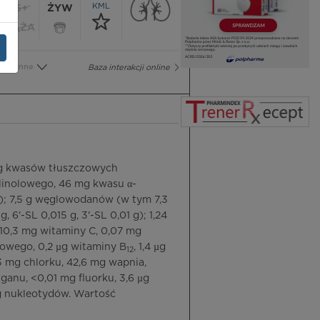
KML
65+
ŻYW
CIĄŻA
Inne
Baza interakcji online
2 g kwasów tłuszczowych
linolowego, 46 mg kwasu α-
; 7,5 g węglowodanów (w tym 7,3
 6'-SL 0,015 g, 3'-SL 0,01 g); 1,24
, 10,3 mg witaminy C, 0,07 mg
liowego, 0,2 µg witaminy B
, 1,4 µg
12
3 mg chlorku, 42,6 mg wapnia,
ganu, <0,01 mg fluorku, 3,6 µg
 mg nukleotydów. Wartość