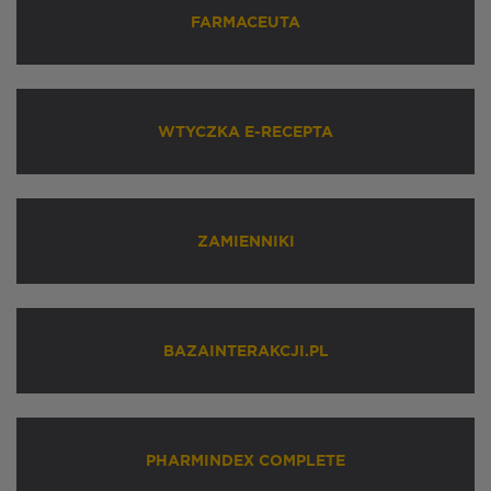
FARMACEUTA
WTYCZKA E-RECEPTA
ZAMIENNIKI
BAZAINTERAKCJI.PL
PHARMINDEX COMPLETE