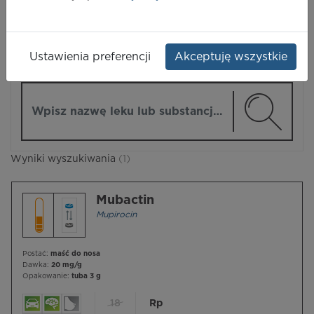
LEKI
Ustawienia preferencji
Akceptuję wszystkie
ZMIEŃ MODUŁ
Wpisz nazwę lub substancję czynną
Wyniki wyszukiwania
(1)
Mubactin
Mupirocin
Postać:
maść do nosa
Dawka:
20 mg/g
Opakowanie:
tuba 3 g
18
Rp