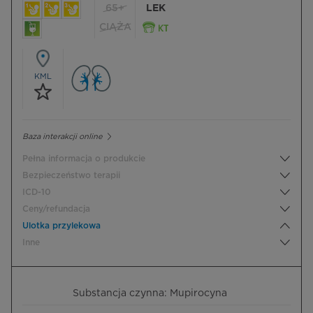
65+
LEK
CIĄŻA
KML
Baza interakcji online
Pełna informacja o produkcie
Bezpieczeństwo terapii
ICD-10
Ceny/refundacja
Ulotka przylekowa
Inne
Substancja czynna: Mupirocyna