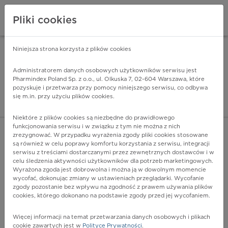
Pliki cookies
Niniejsza strona korzysta z plików cookies
Pharmindex Mobile
INSTALUJ
ZA DARMO - w Google Play
Administratorem danych osobowych użytkowników serwisu jest
Pharmindex Poland Sp. z o.o., ul. Olkuska 7, 02-604 Warszawa, które
pozyskuje i przetwarza przy pomocy niniejszego serwisu, co odbywa
Pharmindex - lider wi
się m.in. przy użyciu plików cookies.
ZALOGUJ SIĘ
ZAREJESTRUJ SIĘ
Niektóre z plików cookies są niezbędne do prawidłowego
funkcjonowania serwisu i w związku z tym nie można z nich
zrezygnować. W przypadku wyrażenia zgody pliki cookies stosowane
są również w celu poprawy komfortu korzystania z serwisu, integracji
serwisu z treściami dostarczanymi przez zewnętrznych dostawców i w
celu śledzenia aktywności użytkowników dla potrzeb marketingowych.
POKAŻ FILTRY
Wyrażona zgoda jest dobrowolna i można ją w dowolnym momencie
wycofać, dokonując zmiany w ustawieniach przeglądarki. Wycofanie
zgody pozostanie bez wpływu na zgodność z prawem używania plików
Pharmindex
cookies, którego dokonano na podstawie zgody przed jej wycofaniem.
lider wiedzy o lekach
Więcej informacji na temat przetwarzania danych osobowych i plikach
cookie zawartych jest w
Polityce Prywatności
.