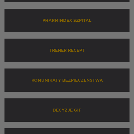
PHARMINDEX SZPITAL
TRENER RECEPT
KOMUNIKATY BEZPIECZEŃSTWA
DECYZJE GIF