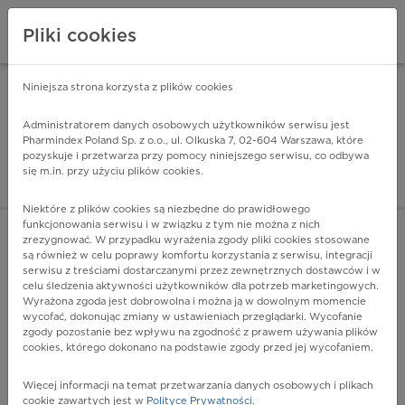
Pliki cookies
Niniejsza strona korzysta z plików cookies
Pharmindex Mobile
INSTALUJ
ZA DARMO - w Google Play
Administratorem danych osobowych użytkowników serwisu jest
Pharmindex Poland Sp. z o.o., ul. Olkuska 7, 02-604 Warszawa, które
pozyskuje i przetwarza przy pomocy niniejszego serwisu, co odbywa
Pharmindex - lider wi
się m.in. przy użyciu plików cookies.
ZALOGUJ SIĘ
ZAREJESTRUJ SIĘ
Niektóre z plików cookies są niezbędne do prawidłowego
funkcjonowania serwisu i w związku z tym nie można z nich
zrezygnować. W przypadku wyrażenia zgody pliki cookies stosowane
są również w celu poprawy komfortu korzystania z serwisu, integracji
serwisu z treściami dostarczanymi przez zewnętrznych dostawców i w
celu śledzenia aktywności użytkowników dla potrzeb marketingowych.
POKAŻ FILTRY
Wyrażona zgoda jest dobrowolna i można ją w dowolnym momencie
wycofać, dokonując zmiany w ustawieniach przeglądarki. Wycofanie
zgody pozostanie bez wpływu na zgodność z prawem używania plików
Pharmindex
cookies, którego dokonano na podstawie zgody przed jej wycofaniem.
lider wiedzy o lekach
Więcej informacji na temat przetwarzania danych osobowych i plikach
cookie zawartych jest w
Polityce Prywatności
.