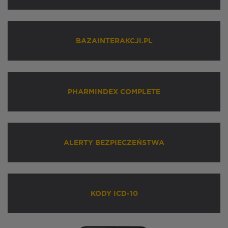
BAZAINTERAKCJI.PL
PHARMINDEX COMPLETE
ALERTY BEZPIECZEŃSTWA
KODY ICD-10