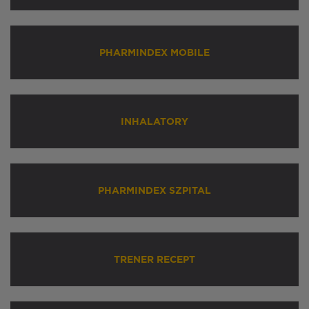
PHARMINDEX MOBILE
INHALATORY
PHARMINDEX SZPITAL
TRENER RECEPT