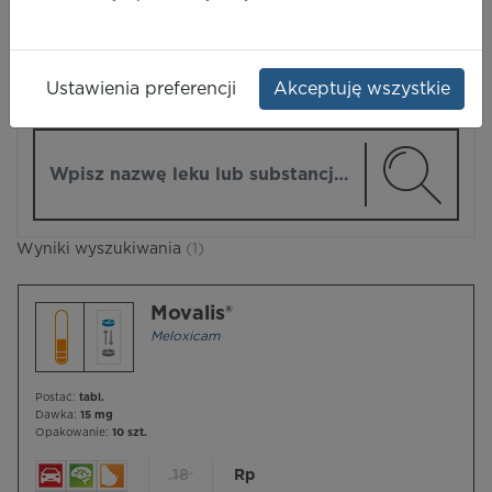
LEKI
Ustawienia preferencji
Akceptuję wszystkie
ZMIEŃ MODUŁ
Wpisz nazwę lub substancję czynną
Wyniki wyszukiwania
(1)
Movalis®
Meloxicam
Postać:
tabl.
Dawka:
15 mg
Opakowanie:
10 szt.
18
Rp