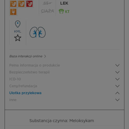
65+
LEK
CIĄŻA
KML
Baza interakcji online
Pełna informacja o produkcie
Bezpieczeństwo terapii
ICD-10
Ceny/refundacja
Ulotka przylekowa
Inne
Substancja czynna: Meloksykam