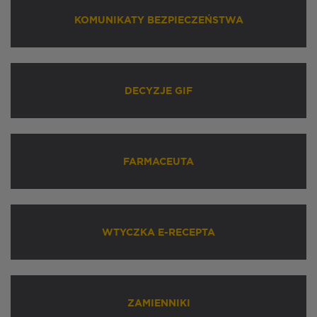
KOMUNIKATY BEZPIECZEŃSTWA
DECYZJE GIF
FARMACEUTA
WTYCZKA E-RECEPTA
ZAMIENNIKI