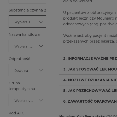
ciała do wzrostu.
Substancja czynna 2
U pacjentów z obturacyjnym 
produkt leczniczy Mounjaro 
Wybierz substancję czynną
oddechowych (ang. positive ai
Nazwa handlowa
Ważne jest, aby pacjent nada
przekazanych przez lekarza, 
Wybierz nazwę handlową
2. INFORMACJE WAŻNE P
Odpłatność
3. JAK STOSOWAĆ LEK MO
Dowolna
4. MOŻLIWE DZIAŁANIA N
Grupa
terapeutyczna
5. JAK PRZECHOWYWAĆ L
Wybierz grupę terapeutyczną
6. ZAWARTOŚĆ OPAKOWANI
Kod ATC
Mounjaro KwikPen a ciąża:
CIĄŻA 