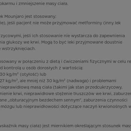
okarmu i zmniejszenie masy ciała.
ek Mounjaro jest stosowany:
ie), jeśli pacjent nie może przyjmować metforminy (inny lek
rzycowymi, jeśli ich stosowanie nie wystarcza do zapewnienia
ia glukozy we krwi. Mogą to być leki przyjmowane doustnie
 wstrzyknięciach.
osowany w połączeniu z dietą i ćwiczeniami fizycznymi w celu re
od kontrolą u osób dorosłych z wartością:
30 kg/m² (otyłość) lub
27 kg/m², ale mniej niż 30 kg/m² (nadwaga) i problemami
eprawidłową masą ciała (takimi jak stan przedcukrzycowy,
nienie krwi, nieprawidłowe stężenie tłuszczów we krwi, zaburze
ne „obturacyjnym bezdechem sennym", zaburzenia czynności
r mózgu lub nieprawidłowości dotyczące naczyń krwionośnych 
wskaźnik masy ciała) jest miernikiem określającym stosunek mas