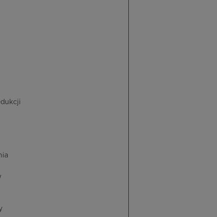
dukcji
nia
w
y