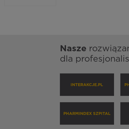
Nasze
rozwiąza
dla profesjonal
INTERAKCJE.PL
P
PHARMINDEX SZPITAL