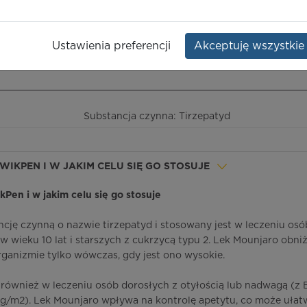
Opakowanie:
wstrzyk. KwikPen 2,4
ml
Ustawienia preferencji
Akceptuję wszystkie
ieczeństwo terapii
ICD-10
Ceny/refundacja
Ulotka przylekowa
Substancja czynna: Tirzepatyd
WIKPEN I W JAKIM CELU SIĘ GO STOSUJE
ikPen i w jakim celu się go stosuje
cję czynną o nazwie tirzepatyd i stosowany jest w leczeniu osó
 w wieku 10 lat i starszych z cukrzycą typu 2. Lek Mounjaro obni
rganizmie tylko wówczas, gdy jest ono wysokie.
również w leczeniu osób dorosłych z otyłością lub nadwagą (z 
g/m2). Lek Mounjaro wpływa na kontrolę apetytu, co może ułat