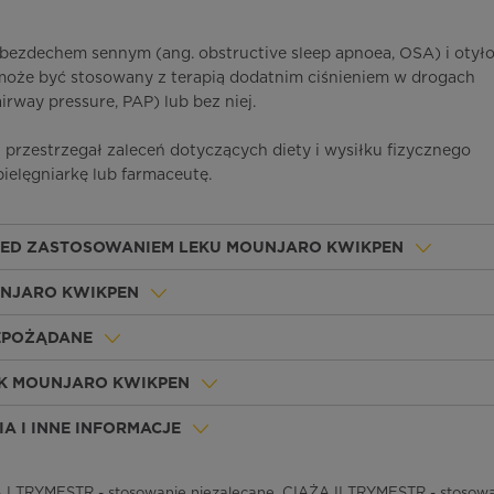
bezdechem sennym (ang. obstructive sleep apnoea, OSA) i otyło
może być stosowany z terapią dodatnim ciśnieniem w drogach
rway pressure, PAP) lub bez niej.
l przestrzegał zaleceń dotyczących diety i wysiłku fizycznego
pielęgniarkę lub farmaceutę.
RZED ZASTOSOWANIEM LEKU MOUNJARO KWIKPEN
UNJARO KWIKPEN
IEPOŻĄDANE
EK MOUNJARO KWIKPEN
A I INNE INFORMACJE
I TRYMESTR - stosowanie niezalecane, CIĄŻA II TRYMESTR - stosowa