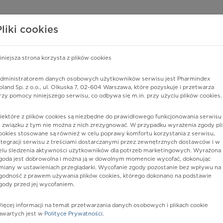
edzy o lekach
WISY PHARMINDEX
DATA LICENSING
SKLEP
Pliki cookies
iniejsza strona korzysta z plików cookies
Pharmindex
dministratorem danych osobowych użytkowników serwisu jest Pharmindex
oland Sp. z o.o., ul. Olkuska 7, 02-604 Warszawa, które pozyskuje i przetwarza
lider wiedzy o lekach
rzy pomocy niniejszego serwisu, co odbywa się m.in. przy użyciu plików cookies.
iektóre z plików cookies są niezbędne do prawidłowego funkcjonowania serwisu 
ę lub substancję czynną
 związku z tym nie można z nich zrezygnować. W przypadku wyrażenia zgody pli
ookies stosowane są również w celu poprawy komfortu korzystania z serwisu,
ntegracji serwisu z treściami dostarczanymi przez zewnętrznych dostawców i w
elu śledzenia aktywności użytkowników dla potrzeb marketingowych. Wyrażona
goda jest dobrowolna i można ją w dowolnym momencie wycofać, dokonując
miany w ustawieniach przeglądarki. Wycofanie zgody pozostanie bez wpływu na
godność z prawem używania plików cookies, którego dokonano na podstawie
gody przed jej wycofaniem.
ięcej informacji na temat przetwarzania danych osobowych i plikach cookie
wikPen
Postać:
roztw. do wstrz.
awartych jest w
Polityce Prywatności
.
Dawka:
2,5 mg/dawkę