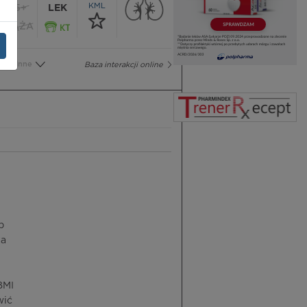
KML
65+
LEK
CIĄŻA
Inne
Baza interakcji online
b
ża
BMI
wić