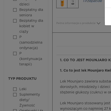
Tirzepatide
dzieci
Bezpłatny dla
seniora
Bezpłatny dla
Pełna informacja o produkcie
Bezp
kobiet w
ciąży
P
(samodzielna
ordynacja)
P
(kontynuacja
1. CO TO JEST MOUNJARO K
terapii)
1. Co to jest lek Mounjaro Kw
TYP PRODUKTU
Lek Mounjaro zawiera substan
dorosłych, młodzieży i dzieci
Leki
stężenie glukozy (cukru) w o
Suplementy
diety/
Lek Mounjaro stosowany jest 
Żywność
wynoszącym co najmniej 27 k