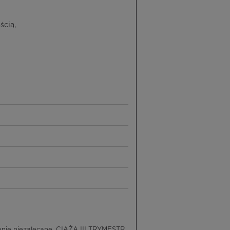
ścią,
nie niezalecane, CIĄŻA III TRYMESTR