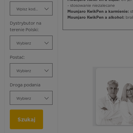
- stosowanie niezalecane
Wpisz kod ATC
Mounjaro KwikPen a karmienie:
s
Mounjaro KwikPen a alkohol:
brak
Dystrybutor na
terenie Polski:
Wybierz
Postać:
Wybierz
Droga podania
Wybierz
Szukaj