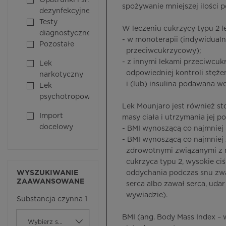
Opatrunki i śr.
spożywanie mniejszej ilości p
dezynfekcyjne
Testy
W leczeniu cukrzycy typu 2 l
diagnostyczne
- w monoterapii (indywidualn
Pozostałe
przeciwcukrzycowy);
- z innymi lekami przeciwcuk
Lek
odpowiedniej kontroli stężen
narkotyczny
i (lub) insulina podawana we
Lek
psychotropowy
Lek Mounjaro jest również st
Import
masy ciała i utrzymania jej p
docelowy
- BMI wynoszącą co najmniej 
- BMI wynoszącą co najmniej 
zdrowotnymi związanymi z ni
cukrzyca typu 2, wysokie ciś
WYSZUKIWANIE
oddychania podczas snu zwa
ZAAWANSOWANE
serca albo zawał serca, uda
wywiadzie).
Substancja czynna 1
BMI (ang. Body Mass Index – 
Wybierz substancję czynną