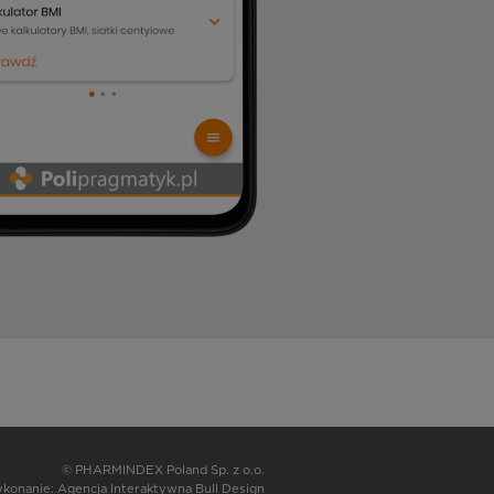
© PHARMINDEX Poland Sp. z o.o.
wykonanie:
Agencja Interaktywna Bull Design