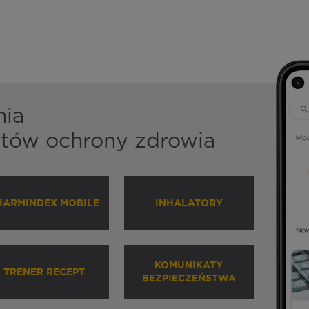
nia
istów ochrony zdrowia
HARMINDEX MOBILE
INHALATORY
KOMUNIKATY
TRENER RECEPT
BEZPIECZEŃSTWA