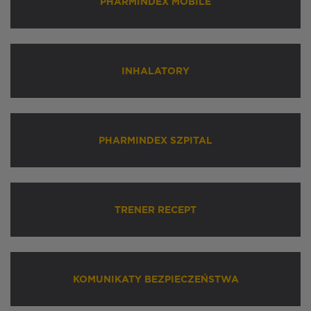
PHARMINDEX MOBILE
INHALATORY
PHARMINDEX SZPITAL
TRENER RECEPT
KOMUNIKATY BEZPIECZEŃSTWA