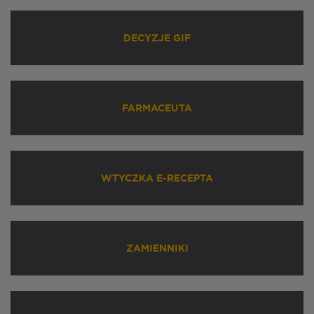
DECYZJE GIF
FARMACEUTA
WTYCZKA E-RECEPTA
ZAMIENNIKI