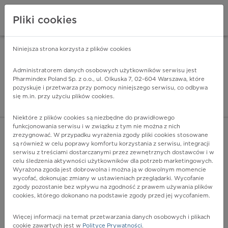
Pliki cookies
Niniejsza strona korzysta z plików cookies
Pharmindex Mobile
INSTALUJ
ZA DARMO - w Google Play
Administratorem danych osobowych użytkowników serwisu jest
Pharmindex Poland Sp. z o.o., ul. Olkuska 7, 02-604 Warszawa, które
pozyskuje i przetwarza przy pomocy niniejszego serwisu, co odbywa
Pharmindex - lider wi
się m.in. przy użyciu plików cookies.
ZALOGUJ SIĘ
ZAREJESTRUJ SIĘ
Niektóre z plików cookies są niezbędne do prawidłowego
funkcjonowania serwisu i w związku z tym nie można z nich
zrezygnować. W przypadku wyrażenia zgody pliki cookies stosowane
są również w celu poprawy komfortu korzystania z serwisu, integracji
serwisu z treściami dostarczanymi przez zewnętrznych dostawców i w
celu śledzenia aktywności użytkowników dla potrzeb marketingowych.
POKAŻ FILTRY
Wyrażona zgoda jest dobrowolna i można ją w dowolnym momencie
wycofać, dokonując zmiany w ustawieniach przeglądarki. Wycofanie
zgody pozostanie bez wpływu na zgodność z prawem używania plików
Pharmindex
cookies, którego dokonano na podstawie zgody przed jej wycofaniem.
lider wiedzy o lekach
Więcej informacji na temat przetwarzania danych osobowych i plikach
cookie zawartych jest w
Polityce Prywatności
.