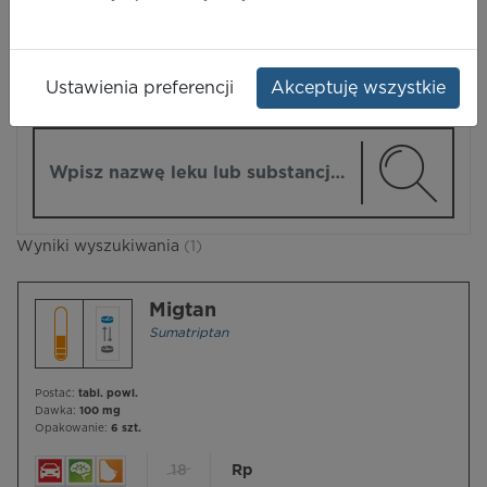
LEKI
Ustawienia preferencji
Akceptuję wszystkie
ZMIEŃ MODUŁ
Wpisz nazwę lub substancję czynną
Wyniki wyszukiwania
(1)
Migtan
Sumatriptan
Postać:
tabl. powl.
Dawka:
100 mg
Opakowanie:
6 szt.
18
Rp