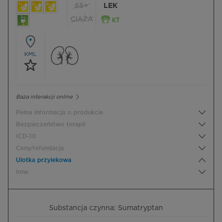
65+
LEK
CIĄŻA
KML
Baza interakcji online
Pełna informacja o produkcie
Bezpieczeństwo terapii
ICD-10
Ceny/refundacja
Ulotka przylekowa
Inne
Substancja czynna: Sumatryptan