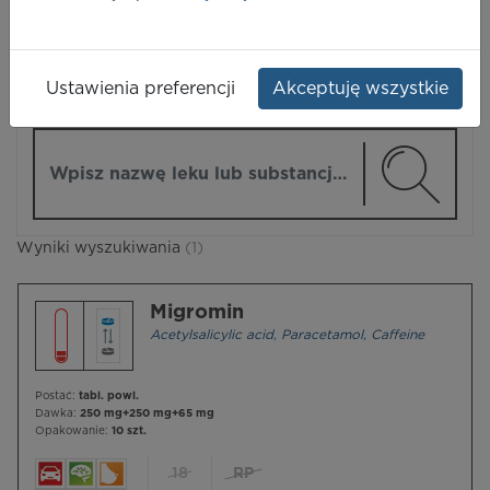
LEKI
Ustawienia preferencji
Akceptuję wszystkie
ZMIEŃ MODUŁ
Wpisz nazwę lub substancję czynną
Wyniki wyszukiwania
(1)
Migromin
Acetylsalicylic acid
,
Paracetamol
,
Caffeine
Postać:
tabl. powl.
Dawka:
250 mg+250 mg+65 mg
Opakowanie:
10 szt.
18
RP