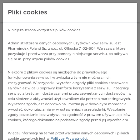
Pliki cookies
Niniejsza strona korzysta z plików cookies
Pharmindex Mobile
INSTALUJ
ZA DARMO - w Google Play
Administratorem danych osobowych użytkowników serwisu jest
Pharmindex Poland Sp. z o.o., ul. Olkuska 7, 02-604 Warszawa, które
pozyskuje i przetwarza przy pomocy niniejszego serwisu, co odbywa
Pharmindex - lider wi
się m.in. przy użyciu plików cookies.
ZALOGUJ SIĘ
ZAREJESTRUJ SIĘ
Niektóre z plików cookies są niezbędne do prawidłowego
funkcjonowania serwisu i w związku z tym nie można z nich
zrezygnować. W przypadku wyrażenia zgody pliki cookies stosowane
są również w celu poprawy komfortu korzystania z serwisu, integracji
serwisu z treściami dostarczanymi przez zewnętrznych dostawców i w
celu śledzenia aktywności użytkowników dla potrzeb marketingowych.
POKAŻ FILTRY
Wyrażona zgoda jest dobrowolna i można ją w dowolnym momencie
wycofać, dokonując zmiany w ustawieniach przeglądarki. Wycofanie
zgody pozostanie bez wpływu na zgodność z prawem używania plików
Pharmindex
cookies, którego dokonano na podstawie zgody przed jej wycofaniem.
lider wiedzy o lekach
Więcej informacji na temat przetwarzania danych osobowych i plikach
cookie zawartych jest w
Polityce Prywatności
.