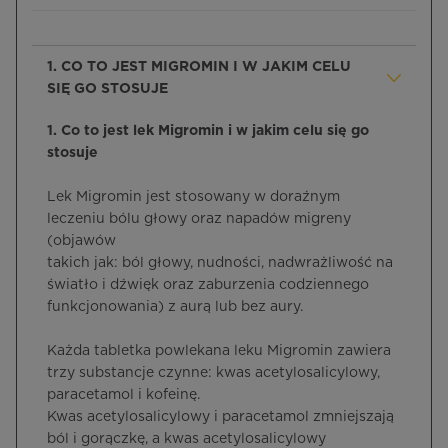
1. CO TO JEST MIGROMIN I W JAKIM CELU
SIĘ GO STOSUJE
1. Co to jest lek Migromin i w jakim celu się go
stosuje
Lek Migromin jest stosowany w doraźnym
leczeniu bólu głowy oraz napadów migreny
(objawów
takich jak: ból głowy, nudności, nadwrażliwość na
światło i dźwięk oraz zaburzenia codziennego
funkcjonowania) z aurą lub bez aury.
Każda tabletka powlekana leku Migromin zawiera
trzy substancje czynne: kwas acetylosalicylowy,
paracetamol i kofeinę.
Kwas acetylosalicylowy i paracetamol zmniejszają
ból i gorączkę, a kwas acetylosalicylowy