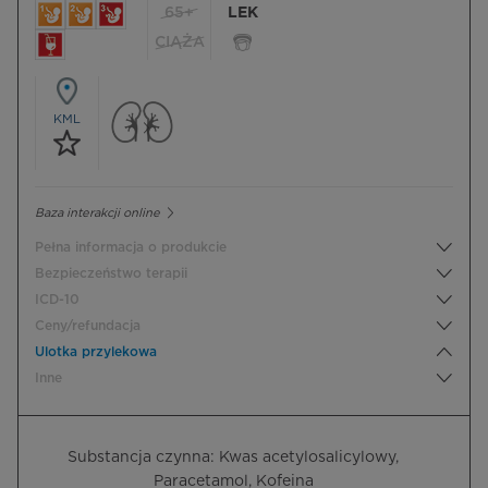
65+
LEK
CIĄŻA
KML
Baza interakcji online
Pełna informacja o produkcie
Bezpieczeństwo terapii
ICD-10
Ceny/refundacja
Ulotka przylekowa
Inne
Substancja czynna: Kwas acetylosalicylowy,
Paracetamol, Kofeina