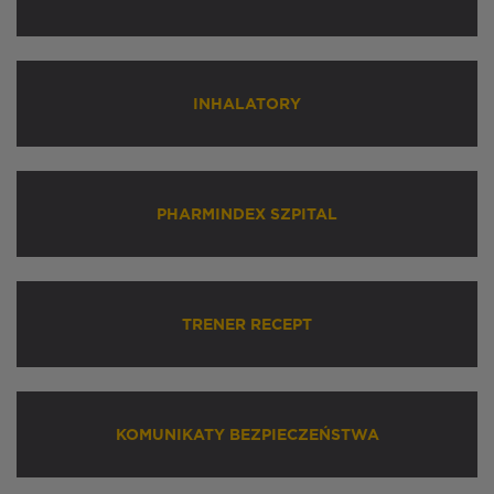
INHALATORY
PHARMINDEX SZPITAL
TRENER RECEPT
KOMUNIKATY BEZPIECZEŃSTWA