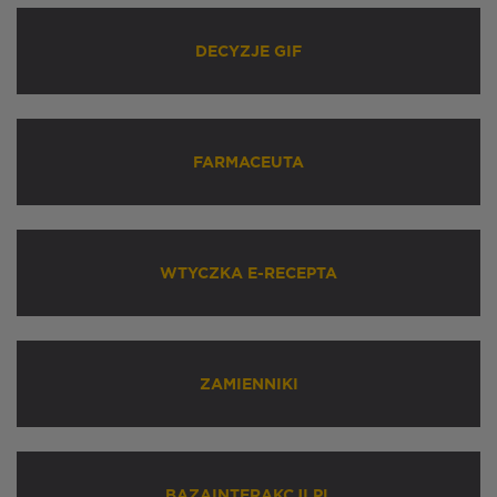
DECYZJE GIF
FARMACEUTA
WTYCZKA E-RECEPTA
ZAMIENNIKI
BAZAINTERAKCJI.PL