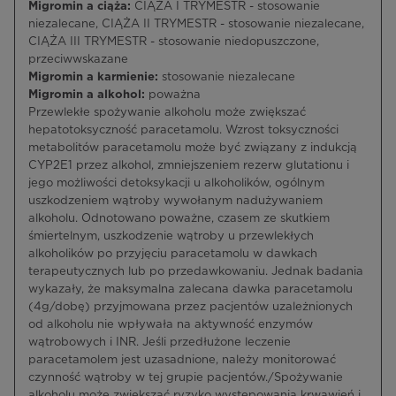
Migromin a ciąża:
CIĄŻA I TRYMESTR - stosowanie
niezalecane, CIĄŻA II TRYMESTR - stosowanie niezalecane,
CIĄŻA III TRYMESTR - stosowanie niedopuszczone,
przeciwwskazane
Migromin a karmienie:
stosowanie niezalecane
Migromin a alkohol:
poważna
Przewlekłe spożywanie alkoholu może zwiększać
hepatotoksyczność paracetamolu. Wzrost toksyczności
metabolitów paracetamolu może być związany z indukcją
CYP2E1 przez alkohol, zmniejszeniem rezerw glutationu i
jego możliwości detoksykacji u alkoholików, ogólnym
uszkodzeniem wątroby wywołanym nadużywaniem
alkoholu. Odnotowano poważne, czasem ze skutkiem
śmiertelnym, uszkodzenie wątroby u przewlekłych
alkoholików po przyjęciu paracetamolu w dawkach
terapeutycznych lub po przedawkowaniu. Jednak badania
wykazały, że maksymalna zalecana dawka paracetamolu
(4g/dobę) przyjmowana przez pacjentów uzależnionych
od alkoholu nie wpływała na aktywność enzymów
wątrobowych i INR. Jeśli przedłużone leczenie
paracetamolem jest uzasadnione, należy monitorować
czynność wątroby w tej grupie pacjentów./Spożywanie
alkoholu może zwiększać ryzyko występowania krwawień i