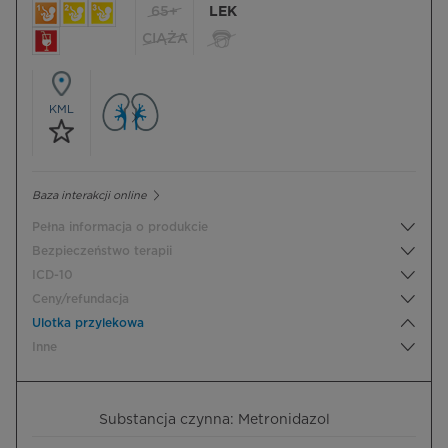
65+
LEK
CIĄŻA
KML
Baza interakcji online
Pełna informacja o produkcie
Bezpieczeństwo terapii
ICD-10
Ceny/refundacja
Ulotka przylekowa
Inne
Substancja czynna: Metronidazol