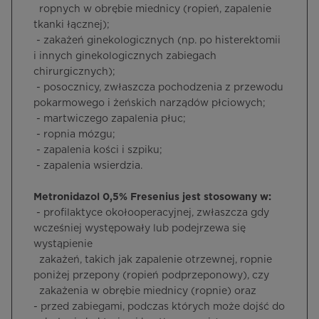
ropnych w obrębie miednicy (ropień, zapalenie
tkanki łącznej);
­ - zakażeń ginekologicznych (np. po histerektomii
i innych ginekologicznych zabiegach
chirurgicznych);
­ - posocznicy, zwłaszcza pochodzenia z przewodu
pokarmowego i żeńskich narządów płciowych;
­ - martwiczego zapalenia płuc;
­ - ropnia mózgu;
­ - zapalenia kości i szpiku;
­ - zapalenia wsierdzia.
Metronidazol 0,5% Fresenius jest stosowany w:
­ - profilaktyce okołooperacyjnej, zwłaszcza gdy
wcześniej występowały lub podejrzewa się
wystąpienie
zakażeń, takich jak zapalenie otrzewnej, ropnie
poniżej przepony (ropień podprzeponowy), czy
zakażenia w obrębie miednicy (ropnie) oraz
- przed zabiegami, podczas których może dojść do