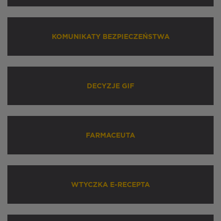
KOMUNIKATY BEZPIECZEŃSTWA
DECYZJE GIF
FARMACEUTA
WTYCZKA E-RECEPTA