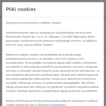
Pliki cookies
Niniejsza strona korzysta z plików cookies
Pharmindex Mobile
INSTALUJ
ZA DARMO - w Google Play
Administratorem danych osobowych użytkowników serwisu jest
Pharmindex Poland Sp. z o.o., ul. Olkuska 7, 02-604 Warszawa, które
pozyskuje i przetwarza przy pomocy niniejszego serwisu, co odbywa
Pharmindex - lider wi
się m.in. przy użyciu plików cookies.
ZALOGUJ SIĘ
ZAREJESTRUJ SIĘ
Niektóre z plików cookies są niezbędne do prawidłowego
funkcjonowania serwisu i w związku z tym nie można z nich
zrezygnować. W przypadku wyrażenia zgody pliki cookies stosowane
są również w celu poprawy komfortu korzystania z serwisu, integracji
serwisu z treściami dostarczanymi przez zewnętrznych dostawców i w
celu śledzenia aktywności użytkowników dla potrzeb marketingowych.
POKAŻ FILTRY
Wyrażona zgoda jest dobrowolna i można ją w dowolnym momencie
wycofać, dokonując zmiany w ustawieniach przeglądarki. Wycofanie
zgody pozostanie bez wpływu na zgodność z prawem używania plików
Pharmindex
cookies, którego dokonano na podstawie zgody przed jej wycofaniem.
lider wiedzy o lekach
Więcej informacji na temat przetwarzania danych osobowych i plikach
cookie zawartych jest w
Polityce Prywatności
.