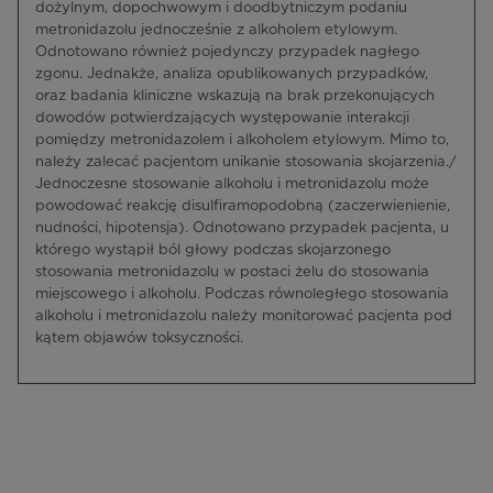
dożylnym, dopochwowym i doodbytniczym podaniu
metronidazolu jednocześnie z alkoholem etylowym.
Odnotowano również pojedynczy przypadek nagłego
zgonu. Jednakże, analiza opublikowanych przypadków,
oraz badania kliniczne wskazują na brak przekonujących
dowodów potwierdzających występowanie interakcji
pomiędzy metronidazolem i alkoholem etylowym. Mimo to,
należy zalecać pacjentom unikanie stosowania skojarzenia./
Jednoczesne stosowanie alkoholu i metronidazolu może
powodować reakcję disulfiramopodobną (zaczerwienienie,
nudności, hipotensja). Odnotowano przypadek pacjenta, u
którego wystąpił ból głowy podczas skojarzonego
stosowania metronidazolu w postaci żelu do stosowania
miejscowego i alkoholu. Podczas równoległego stosowania
alkoholu i metronidazolu należy monitorować pacjenta pod
kątem objawów toksyczności.