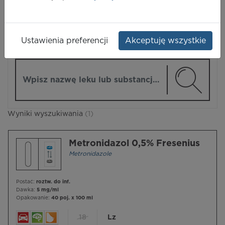
LEKI
Ustawienia preferencji
Akceptuję wszystkie
ZMIEŃ MODUŁ
Wpisz nazwę lub substancję czynną
Wyniki wyszukiwania
(1)
Metronidazol 0,5% Fresenius
Metronidazole
Postać:
roztw. do inf.
Dawka:
5 mg/ml
Opakowanie:
40 poj. x 100 ml
18
Lz