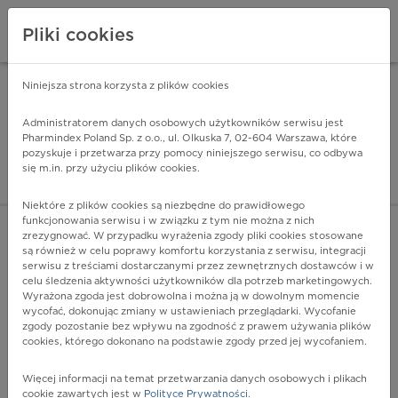
Pliki cookies
Niniejsza strona korzysta z plików cookies
Pharmindex Mobile
INSTALUJ
ZA DARMO - w Google Play
Administratorem danych osobowych użytkowników serwisu jest
Pharmindex Poland Sp. z o.o., ul. Olkuska 7, 02-604 Warszawa, które
pozyskuje i przetwarza przy pomocy niniejszego serwisu, co odbywa
Pharmindex - lider wi
się m.in. przy użyciu plików cookies.
ZALOGUJ SIĘ
ZAREJESTRUJ SIĘ
Niektóre z plików cookies są niezbędne do prawidłowego
funkcjonowania serwisu i w związku z tym nie można z nich
zrezygnować. W przypadku wyrażenia zgody pliki cookies stosowane
są również w celu poprawy komfortu korzystania z serwisu, integracji
serwisu z treściami dostarczanymi przez zewnętrznych dostawców i w
celu śledzenia aktywności użytkowników dla potrzeb marketingowych.
POKAŻ FILTRY
Wyrażona zgoda jest dobrowolna i można ją w dowolnym momencie
wycofać, dokonując zmiany w ustawieniach przeglądarki. Wycofanie
zgody pozostanie bez wpływu na zgodność z prawem używania plików
Pharmindex
cookies, którego dokonano na podstawie zgody przed jej wycofaniem.
lider wiedzy o lekach
Więcej informacji na temat przetwarzania danych osobowych i plikach
cookie zawartych jest w
Polityce Prywatności
.