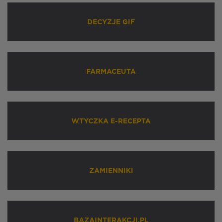
DECYZJE GIF
FARMACEUTA
WTYCZKA E-RECEPTA
ZAMIENNIKI
BAZAINTERAKCJI.PL