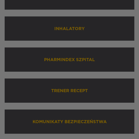
INHALATORY
PHARMINDEX SZPITAL
TRENER RECEPT
KOMUNIKATY BEZPIECZEŃSTWA