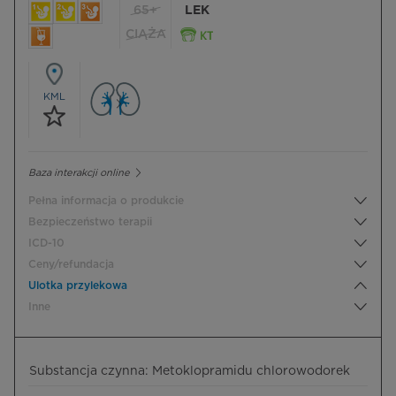
65+
LEK
CIĄŻA
KML
Baza interakcji online
Pełna informacja o produkcie
Bezpieczeństwo terapii
ICD-10
Ceny/refundacja
Ulotka przylekowa
Inne
Substancja czynna: Metoklopramidu chlorowodorek