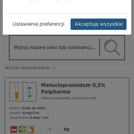
LEKI
Ustawienia preferencji
Akceptuję wszystkie
ZMIEŃ MODUŁ
Wpisz nazwę lub substancję czynną
Wyniki wyszukiwania
(1)
Metoclopramidum 0,5%
Polpharma
Metoclopramide hydrochloride
Postać:
roztw. do wstrz.
Dawka:
10 mg/2 ml
Opakowanie:
5 amp. 2 ml
18
Rp