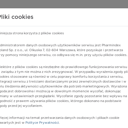
edzy o lekach
WISY PHARMINDEX
DATA LICENSING
SKLEP
Pliki cookies
iniejsza strona korzysta z plików cookies
Pharmindex
dministratorem danych osobowych użytkowników serwisu jest Pharmindex
oland Sp. z o.o., ul. Olkuska 7, 02-604 Warszawa, które pozyskuje i przetwarza
lider wiedzy o lekach
rzy pomocy niniejszego serwisu, co odbywa się m.in. przy użyciu plików cookies.
iektóre z plików cookies są niezbędne do prawidłowego funkcjonowania serwisu 
ę lub substancję czynną
 związku z tym nie można z nich zrezygnować. W przypadku wyrażenia zgody pli
ookies stosowane są również w celu poprawy komfortu korzystania z serwisu,
ntegracji serwisu z treściami dostarczanymi przez zewnętrznych dostawców i w
elu śledzenia aktywności użytkowników dla potrzeb marketingowych. Wyrażona
goda jest dobrowolna i można ją w dowolnym momencie wycofać, dokonując
miany w ustawieniach przeglądarki. Wycofanie zgody pozostanie bez wpływu na
godność z prawem używania plików cookies, którego dokonano na podstawie
gody przed jej wycofaniem.
ięcej informacji na temat przetwarzania danych osobowych i plikach cookie
t-Ebewe
Postać:
tabl.
awartych jest w
Polityce Prywatności
.
Dawka:
10 mg