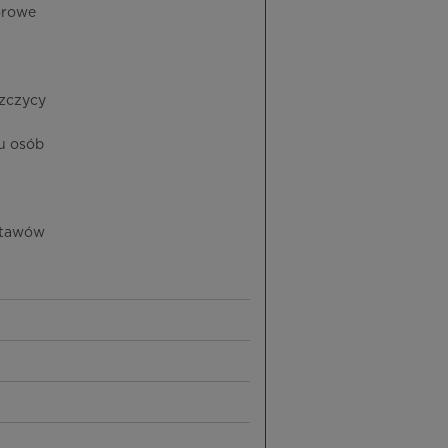
orowe
szczycy
u osób
stawów