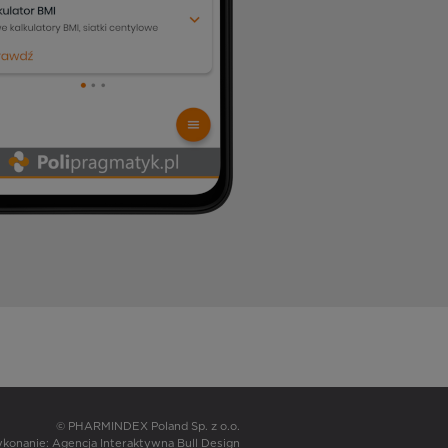
© PHARMINDEX Poland Sp. z o.o.
wykonanie:
Agencja Interaktywna Bull Design