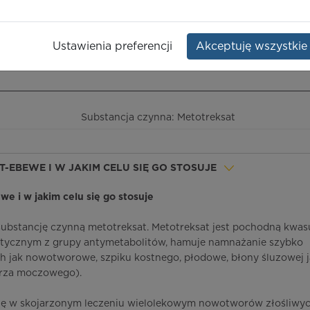
Opakowanie:
50 szt.
Ustawienia preferencji
Akceptuję wszystkie
ieczeństwo terapii
ICD-10
Ceny/refundacja
Ulotka przylekowa
Substancja czynna: Metotreksat
T-EBEWE I W JAKIM CELU SIĘ GO STOSUJE
we i w jakim celu się go stosuje
ubstancję czynną metotreksat. Metotreksat jest pochodną kwas
statycznym z grupy antymetabolitów, hamuje namnażanie szybko
ch jak nowotworowe, szpiku kostnego, płodowe, błony śluzowej 
herza moczowego).
się w skojarzonym leczeniu wielolekowym nowotworów złośliwy