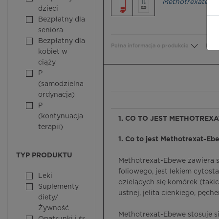
Methotrexate
dzieci
Bezpłatny dla
seniora
Bezpłatny dla
Pełna informacja o produkcie
Bezp
kobiet w
ciąży
P
(samodzielna
ordynacja)
P
(kontynuacja
1. CO TO JEST METHOTREXA
terapii)
1. Co to jest Methotrexat-Ebe
TYP PRODUKTU
Methotrexat-Ebewe zawiera s
foliowego, jest lekiem cyto
Leki
dzielących się komórek (taki
Suplementy
ustnej, jelita cienkiego, pęc
diety/
Żywność
Methotrexat-Ebewe stosuje 