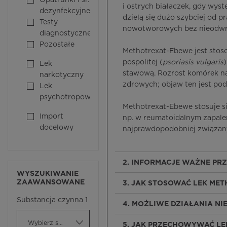
Opatrunki i śr.
i ostrych białaczek, gdy wys
dezynfekcyjne
dzielą się dużo szybciej od
Testy
nowotworowych bez nieodwra
diagnostyczne
Pozostałe
Methotrexat-Ebewe jest stoso
pospolitej (
psoriasis vulgaris
Lek
stawową. Rozrost komórek nab
narkotyczny
zdrowych; objaw ten jest po
Lek
psychotropowy
Methotrexat-Ebewe stosuje s
Import
np. w reumatoidalnym zapale
docelowy
najprawdopodobniej związany
2. INFORMACJE WAŻNE PR
WYSZUKIWANIE
ZAAWANSOWANE
3. JAK STOSOWAĆ LEK ME
Substancja czynna 1
4. MOŻLIWE DZIAŁANIA N
Wybierz substancję czynną
5. JAK PRZECHOWYWAĆ L