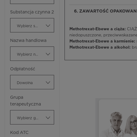
6. ZAWARTOŚĆ OPAKOWANI
Substancja czynna 2
Wybierz substancję czynną
Methotrexat-Ebewe a ciąża:
CIĄŻA
niedopuszczone, przeciwwskazane
Nazwa handlowa
Methotrexat-Ebewe a karmienie:
Methotrexat-Ebewe a alkohol:
br
Wybierz nazwę handlową
Odpłatność
Dowolna
Grupa
terapeutyczna
Wybierz grupę terapeutyczną
Kod ATC