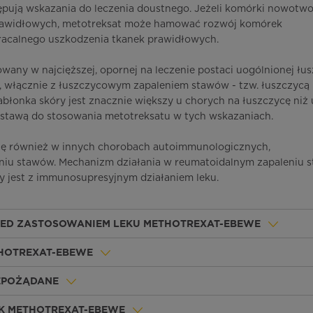
tępują wskazania do leczenia doustnego. Jeżeli komórki nowotw
 prawidłowych, metotreksat może hamować rozwój komórek
calnego uszkodzenia tkanek prawidłowych.
wany w najcięższej, opornej na leczenie postaci uogólnionej łu
), włącznie z łuszczycowym zapaleniem stawów - tzw. łuszczycą
łonka skóry jest znacznie większy u chorych na łuszczycę niż 
dstawą do stosowania metotreksatu w tych wskazaniach.
ię również w innych chorobach autoimmunologicznych,
niu stawów. Mechanizm działania w reumatoidalnym zapaleniu 
 jest z immunosupresyjnym działaniem leku.
ZED ZASTOSOWANIEM LEKU METHOTREXAT-EBEWE
THOTREXAT-EBEWE
IEPOŻĄDANE
EK METHOTREXAT-EBEWE