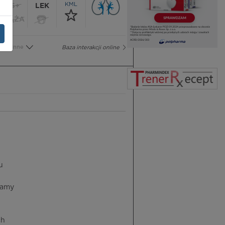
KML
65+
LEK
CIĄŻA
Inne
Baza interakcji online
u
jamy
ch