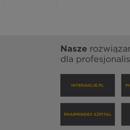
Nasze
rozwiąza
dla profesjonal
INTERAKCJE.PL
P
PHARMINDEX SZPITAL