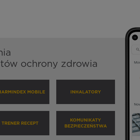
nia
istów ochrony zdrowia
HARMINDEX MOBILE
INHALATORY
KOMUNIKATY
TRENER RECEPT
BEZPIECZEŃSTWA